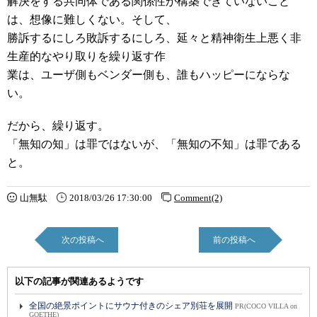
解決をする共同体である関係性が構築できていないこと
は、想像に難しくない。そして、
勝訴するにしろ敗訴するにしろ、延々と精神衛生上悪く非
生産的なやり取りを繰り返す作
業は、ユーザ側もベンダー側も、誰もハッピーにならな
い。
だから、繰り返す。
「無知の知」は罪ではないが、「無知の不知」は罪である
と。
山無駄
2018/03/26 17:30:00
Comment(2)
次の投稿へ
前の投稿へ
以下の記事が関連あるようです
全国の絶景ポイントにサウナ付きのシェア別荘を展開
PR(COCO VILLA on
GOETHE)