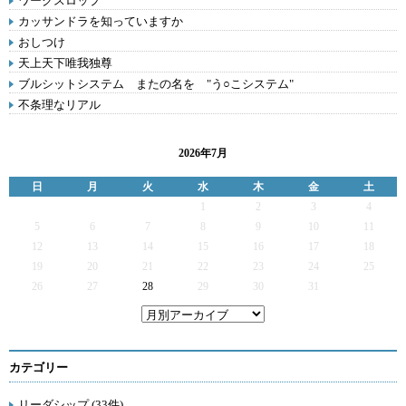
ワークスロップ
カッサンドラを知っていますか
おしつけ
天上天下唯我独尊
ブルシットシステム またの名を "う○こシステム"
不条理なリアル
2026年7月
日
月
火
水
木
金
土
1
2
3
4
5
6
7
8
9
10
11
12
13
14
15
16
17
18
19
20
21
22
23
24
25
26
27
28
29
30
31
カテゴリー
リーダシップ (33件)