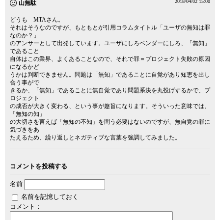
2018/04/02 15:00
山無駄
どうも MTAさん。
それはそうなのですが、もともとが引用コラムタイトル「ユーザの無知は罪
なのか？」
のアンサーとして出発しています。ユーザにしろベンダーにしろ、「無知」
であること
自体はこの業界、よくあることなので、それで罪＝プロジェクト失敗の原因
になるかど
うかは判断できません。問題は「無知」であることに自覚があり知恵を出し
合う事がで
きるか、「無知」であることに無自覚であり問題系決を丸投げするかで、プ
ロジェクト
の成否が大きく変わる、という事が趣旨になります。そういった意味では、
「無知の知」
の大切さを言えば「無知の不知」を問う必要はないのですが、無自覚の罪に
気づきをあ
たえるため、繰り返しとネガティブな言葉を強調してみました。
コメントを投稿する
名前
名前を記憶しておく
コメント：