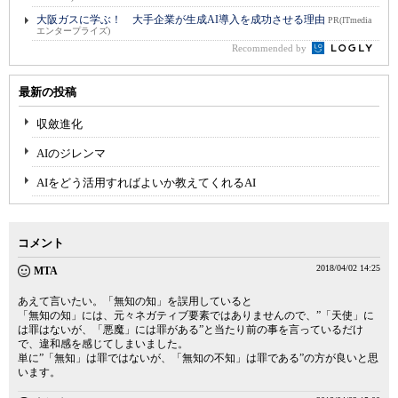
大阪ガスに学ぶ！ 大手企業が生成AI導入を成功させる理由
PR(ITmedia
エンタープライズ)
Recommended by
最新の投稿
収斂進化
AIのジレンマ
AIをどう活用すればよいか教えてくれるAI
コメント
2018/04/02 14:25
MTA
あえて言いたい。「無知の知」を誤用していると
「無知の知」には、元々ネガティブ要素ではありませんので、”「天使」に
は罪はないが、「悪魔」には罪がある”と当たり前の事を言っているだけ
で、違和感を感じてしまいました。
単に”「無知」は罪ではないが、「無知の不知」は罪である”の方が良いと思
います。