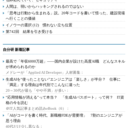
人間は、弱いからハッキングされるのではない
「思考は行動から生まれる」説。20年コードを書いて悟った、建設現場
へ行くことの価値
イノウーの選択 (12) 慣れない立ち位置
第742回 結果を引き受ける
自分研 新着記事
最高で「年収6000万超」――国内企業が設けた高度AI職 どんなスキル
が求められるのか
メドレーが「Applied AI Developer」人材募集：
生成AIを“使ったことない”エンジニアは「楽しさ」が半分？ 仕事に
「満足」する理由は年代別でこんなに違った
20～30代が最も「やや不満」が多い：
“応用情報が消える”って本当？ 「生成AIパスポート」って何？ IT資
格の今を読む
＠IT人気記事まとめ読みeBook（6）：
「AIがコードを書く時代、新職種FDEが需要増」 7割のエンジニアが
思う理由
40代だけ少し異なる：