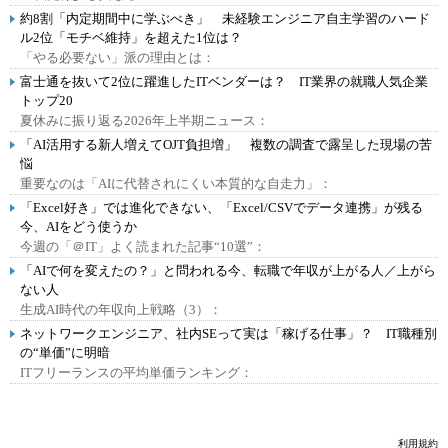
約8割「内定期間中に学ぶべき」 未経験エンジニア自主学習のハード
ル2位「モチベ維持」を超えた1位は？
「やる必要ない」派の理由とは：
富士通を抜いて2位に躍進したITベンダーは？ IT業界の就職人気企業
トップ20
夏休みに振り返る2026年上半期ニュース：
「AI活用する新人増えてOJT負担増」 複数の調査で露呈した現場の苦
悩
重要なのは「AIに代替されにくい本質的な自走力」：
「Excel好き」では進化できない、「Excel/CSVでデータ連携」が残る
今、AIをどう使うか
今週の「＠IT」よく読まれた記事“10選”：
「AIで何を変えたの？」と問われる今、転職で年収が上がる人／上がら
ない人
生成AI時代の年収向上戦略（3）：
ネットワークエンジニア、社内SEって実は「稼げる仕事」？ IT職種別
の“単価”に明暗
ITフリーランスの平均単価ランキング：
利用規約