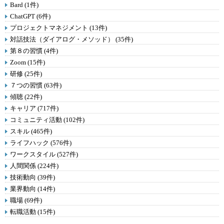
Bard (1件)
ChatGPT (6件)
プロジェクトマネジメント (13件)
対話技法（ダイアログ・メソッド） (35件)
第８の習慣 (4件)
Zoom (15件)
研修 (25件)
７つの習慣 (63件)
傾聴 (22件)
キャリア (717件)
コミュニティ活動 (102件)
スキル (465件)
ライフハック (576件)
ワークスタイル (527件)
人間関係 (224件)
技術動向 (39件)
業界動向 (14件)
職場 (69件)
転職活動 (15件)