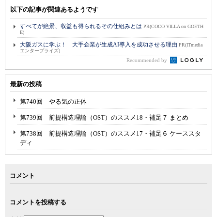
以下の記事が関連あるようです
すべてが絶景、収益も得られるその仕組みとは
PR(COCO VILLA on GOETH
E)
大阪ガスに学ぶ！ 大手企業が生成AI導入を成功させる理由
PR(ITmedia
エンタープライズ)
Recommended by
最新の投稿
第740回 やる気の正体
第739回 前提構造理論（OST）のススメ18・補足７ まとめ
第738回 前提構造理論（OST）のススメ17・補足６ ケーススタ
ディ
コメント
コメントを投稿する