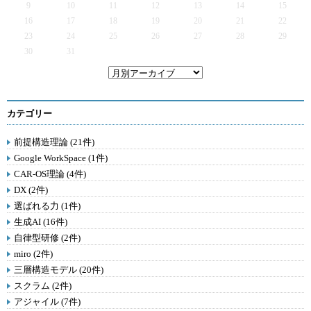
9
10
11
12
13
14
15
16
17
18
19
20
21
22
23
24
25
26
27
28
29
30
31
カテゴリー
前提構造理論 (21件)
Google WorkSpace (1件)
CAR-OS理論 (4件)
DX (2件)
選ばれる力 (1件)
生成AI (16件)
自律型研修 (2件)
miro (2件)
三層構造モデル (20件)
スクラム (2件)
アジャイル (7件)