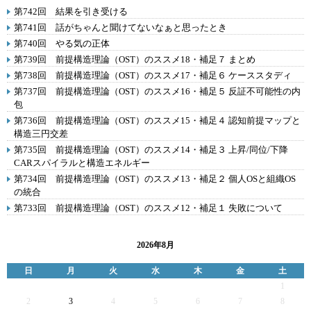
第742回 結果を引き受ける
第741回 話がちゃんと聞けてないなぁと思ったとき
第740回 やる気の正体
第739回 前提構造理論（OST）のススメ18・補足７ まとめ
第738回 前提構造理論（OST）のススメ17・補足６ ケーススタディ
第737回 前提構造理論（OST）のススメ16・補足５ 反証不可能性の内
包
第736回 前提構造理論（OST）のススメ15・補足４ 認知前提マップと
構造三円交差
第735回 前提構造理論（OST）のススメ14・補足３ 上昇/同位/下降
CARスパイラルと構造エネルギー
第734回 前提構造理論（OST）のススメ13・補足２ 個人OSと組織OS
の統合
第733回 前提構造理論（OST）のススメ12・補足１ 失敗について
2026年8月
日
月
火
水
木
金
土
1
2
3
4
5
6
7
8