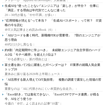
メドレーが「Applied AI Developer」人材募集：
生成AIを“使ったことない”エンジニアは「楽しさ」が半分？ 仕事に
「満足」する理由は年代別でこんなに違った
20～30代が最も「やや不満」が多い：
“応用情報が消える”って本当？ 「生成AIパスポート」って何？ IT資
格の今を読む
＠IT人気記事まとめ読みeBook（6）：
「AIがコードを書く時代、新職種FDEが需要増」 7割のエンジニアが
思う理由
40代だけ少し異なる：
約8割「内定期間中に学ぶべき」 未経験エンジニア自主学習のハード
ル2位「モチベ維持」を超えた1位は？
「やる必要ない」派の理由とは：
富士通を抜いて2位に躍進したITベンダーは？ IT業界の就職人気企業
トップ20
夏休みに振り返る2026年上半期ニュース：
「AI活用する新人増えてOJT負担増」 複数の調査で露呈した現場の苦
悩
重要なのは「AIに代替されにくい本質的な自走力」：
「Excel好き」では進化できない、「Excel/CSVでデータ連携」が残る
今、AIをどう使うか
今週の「＠IT」よく読まれた記事“10選”：