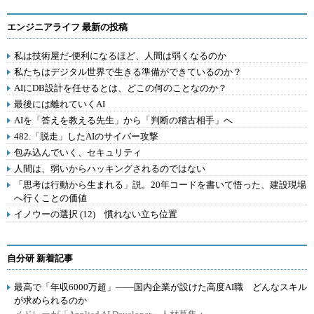
エンジニアライフ 最新の投稿
私は技術屋だ-便利になるほど、人間は弱くなるのか
私たちはデジタル世界で生きる準備ができているのか？
AIにDB設計を任せるとは、どこの何のことなのか？
最後には離れていくAI
AIを「答えを教える先生」から「判断の稽古相手」へ
482.「脱走」したAIのサイバー攻撃
包み込んでいく、セキュリティ
人間は、弱いからハッキングされるのではない
「思考は行動から生まれる」説。20年コードを書いて悟った、建設現場
へ行くことの価値
イノウーの選択 (12) 慣れない立ち位置
自分研 新着記事
最高で「年収6000万超」――国内企業が設けた高度AI職 どんなスキル
が求められるのか