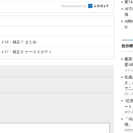
第7
Recommended by
AI
強
AI
か
メ18・補足７ まとめ
自分研
スメ17・補足６ ケーススタディ
最高
度A
メドレ
生成
さ」
でこ
20
“応
ート
＠IT
「A
増」
40