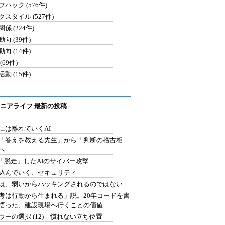
ハック (576件)
クスタイル (527件)
係 (224件)
向 (39件)
向 (14件)
(69件)
動 (15件)
ニアライフ 最新の投稿
には離れていくAI
を「答えを教える先生」から「判断の稽古相
へ
2.「脱走」したAIのサイバー攻撃
込んでいく、セキュリティ
は、弱いからハッキングされるのではない
考は行動から生まれる」説。20年コードを書
悟った、建設現場へ行くことの価値
ウーの選択 (12) 慣れない立ち位置