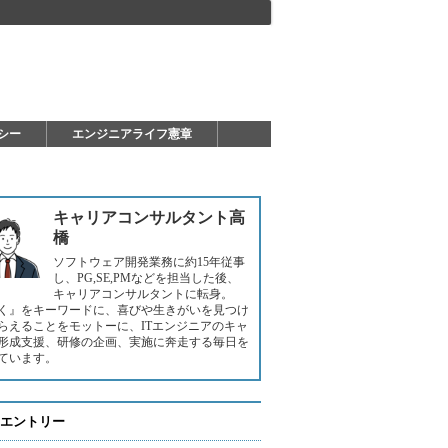
シー
エンジニアライフ憲章
キャリアコンサルタント高
橋
ソフトウェア開発業務に約15年従事
し、PG,SE,PMなどを担当した後、
キャリアコンサルタントに転身。
く』をキーワードに、喜びや生きがいを見つけ
らえることをモットーに、ITエンジニアのキャ
形成支援、研修の企画、実施に奔走する毎日を
ています。
エントリー