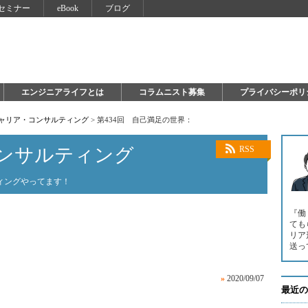
セミナー
eBook
ブログ
エンジニアライフとは
コラムニスト募集
プライバシーポリ
キャリア・コンサルティング
>
第434回 自己満足の世界：
ンサルティング
RSS
ィングやってます！
『働
ても
リア
送っ
»
2020/09/07
最近の