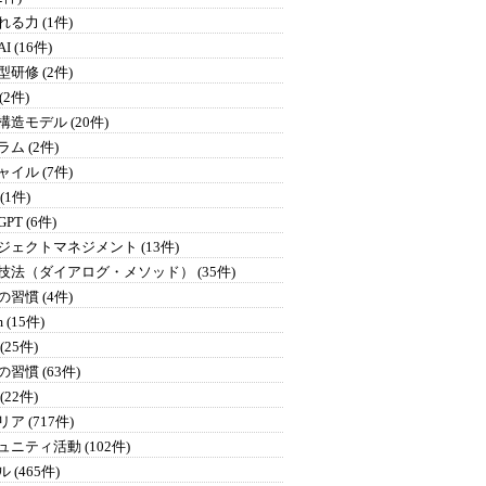
る力 (1件)
I (16件)
研修 (2件)
 (2件)
構造モデル (20件)
ム (2件)
イル (7件)
 (1件)
GPT (6件)
ジェクトマネジメント (13件)
技法（ダイアログ・メソッド） (35件)
習慣 (4件)
 (15件)
(25件)
習慣 (63件)
(22件)
ア (717件)
ュニティ活動 (102件)
 (465件)