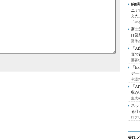
約8
ニア
えた
「や
富士
IT
夏休
「A
査で
重要
「E
デー
今週の
「A
収が
生成
ネッ
る仕
IT
＠IT