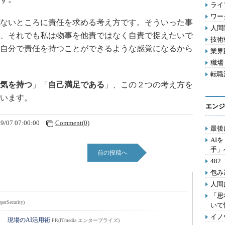
ライフ
ワー
ないところに責任を求める考え方です。そういった事
人間関
、それでも私は物事を他責ではなく自責で捉えたいで
技術動
自分で責任を持つことができるような感覚になるから
業界動
職場 
転職活
気を持つ
」「
自己満足である
」、この２つの考え方を
います。
エンジ
9/07 07:00:00
Comment(0)
最後
AI
手」
前の投稿へ
48
包み
人間
「思
perSecurity)
いて
イノ
！ 現場のAI活用術
PR(ITmedia エンタープライズ)