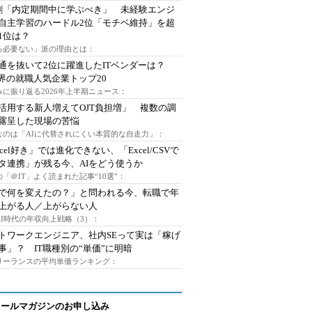
割「内定期間中に学ぶべき」 未経験エンジ
自主学習のハードル2位「モチベ維持」を超
1位は？
る必要ない」派の理由とは：
通を抜いて2位に躍進したITベンダーは？
業界の就職人気企業トップ20
みに振り返る2026年上半期ニュース：
I活用する新人増えてOJT負担増」 複数の調
露呈した現場の苦悩
なのは「AIに代替されにくい本質的な自走力」：
xcel好き」では進化できない、「Excel/CSVで
タ連携」が残る今、AIをどう使うか
「＠IT」よく読まれた記事“10選”：
Iで何を変えたの？」と問われる今、転職で年
上がる人／上がらない人
AI時代の年収向上戦略（3）：
トワークエンジニア、社内SEって実は「稼げ
事」？ IT職種別の“単価”に明暗
フリーランスの平均単価ランキング：
メールマガジンのお申し込み