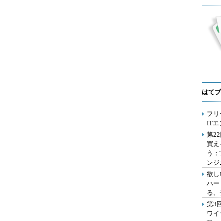
はてブ
フリ
IT
第2
買え
う：
ンジ
欲し
ハー
る、
第3
ワイ