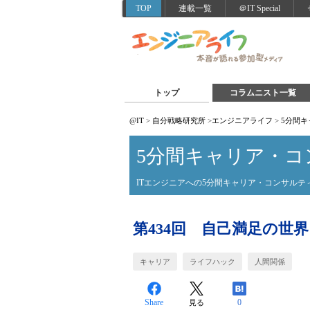
TOP
連載一覧
＠IT Special
トップ
コラムニスト一覧
@IT
>
自分戦略研究所
>
エンジニアライフ
>
5分間
5分間キャリア・コ
ITエンジニアへの5分間キャリア・コンサルテ
第434回 自己満足の世界
キャリア
ライフハック
人間関係
Share
0
見る