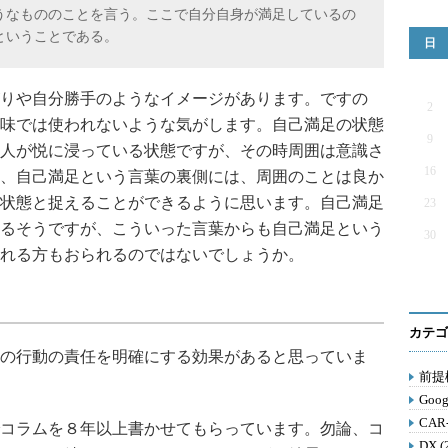
うなもののことを言う。ここで自分自身が満足しているの
ということである。
日
りや自分勝手のようなイメージがあります。ですの
2
味では使われないような気がします。自己満足の状態
9
人が悦に浸っている状態ですが、その時周囲は意識さ
16
、自己満足という言葉の裏側には、周囲のことは良か
状態と捉えることができるように思います。自己満足
23
るそうですが、こういった言葉からも自己満足という
30
れる方もおられるのではないでしょうか。
カテゴ
の行動の責任を明確にする効果があると思っていま
前提構
Goog
CAR
コラムを８年以上書かせてもらっています。勿論、コ
DX (