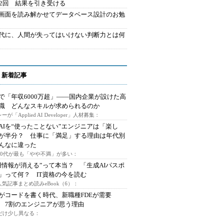
42回 結果を引き受ける
で画面を読み解かせてデータベース設計のお勉
時代に、人間が失ってはいけない判断力とは何
 新着記事
で「年収6000万超」――国内企業が設けた高
I職 どんなスキルが求められるのか
ーが「Applied AI Developer」人材募集：
AIを“使ったことない”エンジニアは「楽し
が半分？ 仕事に「満足」する理由は年代別
んなに違った
～30代が最も「やや不満」が多い：
用情報が消える”って本当？ 「生成AIパスポ
」って何？ IT資格の今を読む
人気記事まとめ読みeBook（6）：
Iがコードを書く時代、新職種FDEが需要
 7割のエンジニアが思う理由
代だけ少し異なる：