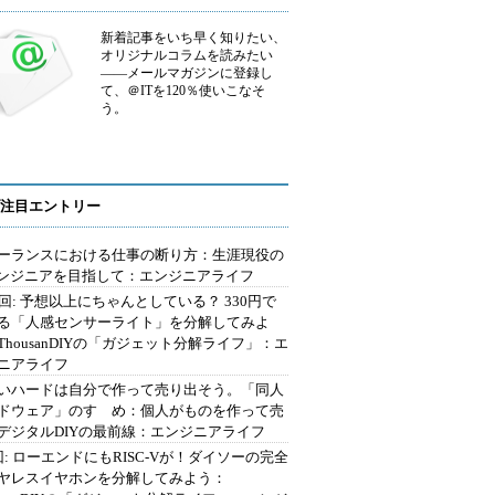
新着記事をいち早く知りたい、
オリジナルコラムを読みたい
――メールマガジンに登録し
て、＠ITを120％使いこなそ
う。
注目エントリー
ーランスにおける仕事の断り方：生涯現役の
エンジニアを目指して：エンジニアライフ
2回: 予想以上にちゃんとしている？ 330円で
る「人感センサーライト」を分解してみよ
ThousanDIYの「ガジェット分解ライフ」：エ
ニアライフ
いハードは自分で作って売り出そう。「同人
ドウェア」のすゝめ：個人がものを作って売
デジタルDIYの最前線：エンジニアライフ
回: ローエンドにもRISC-Vが！ダイソーの完全
ヤレスイヤホンを分解してみよう：