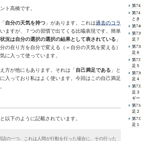
第7
ント高橋です。
第7
とき
「
自分の天気を持つ
」があります。これは
過去のコラ
第7
いますが、７つの習慣で出てくる比喩表現です。簡単
第7
状況は自分の選択の選択の結果として表されている
」
足７
第7
分の在り方を自分で変える（＝自分の天気を変える）
足６
気に入って使っています。
第7
足５
え方が他にもあります。それは「
自己満足である
」と
第7
に入っており私はよく使います。今回はこの自己満足
足４
。
第7
足３
ギー
第7
足２
みると以下のように記載されています。
第7
足１
用語の一つ。これは人間が行動を行った場合に、その行った