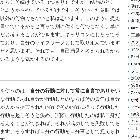
からこそ続けている（つもり）ですが、結局のとこ
選ばれ
と思うからやっているだけです。そういった意味では
生成A
以外の何物でもないと私は思います。このように捉え
自律型
書いているからと言って別に偉くも何でもなく、単に
miro
だと考えることができます。キャリコンにしたってそ
三層
ており、自分のライフワークとして取り組んでいます
スクラ
アジャ
だと思います。それでも、自己満足と考えられるから
Bard
いるような気がするのです。
Chat
プロ
対話
第８の
を使うのは、
自分の行動に対して常に自責でありたい
Zoom
な行動であれ自分が行動したのならばその責任は自分
研修 
が人から提言された内容でその内容に従って行動した
７つの
傾聴 
行動を起こそうと決め、実際に行動したのは私自身だ
キャリ
考えることができれば、それが成功しても失敗しても
コミ
ます。そうすれば自分の行動を自分事として捉えられ
スキル
す。