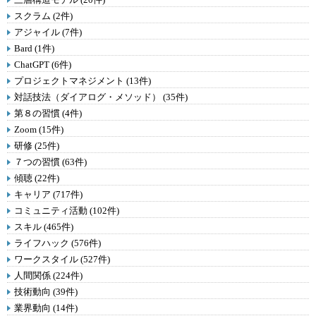
スクラム (2件)
アジャイル (7件)
Bard (1件)
ChatGPT (6件)
プロジェクトマネジメント (13件)
対話技法（ダイアログ・メソッド） (35件)
第８の習慣 (4件)
Zoom (15件)
研修 (25件)
７つの習慣 (63件)
傾聴 (22件)
キャリア (717件)
コミュニティ活動 (102件)
スキル (465件)
ライフハック (576件)
ワークスタイル (527件)
人間関係 (224件)
技術動向 (39件)
業界動向 (14件)