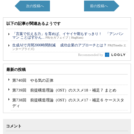
次の投稿へ
前の投稿へ
以下の記事が関連あるようです
「言葉で伝える力」を育めば、イヤイヤ期もすっきり！ 「アンパン
マン ことばずかん...
PR(セガフェイブ｜HugKum)
生成AIで月間2000時間削減 成功企業のアプローチとは？
PR(ITmedia エ
ンタープライズ)
Recommended by
最新の投稿
第740回 やる気の正体
第739回 前提構造理論（OST）のススメ18・補足７ まとめ
第738回 前提構造理論（OST）のススメ17・補足６ ケーススタ
ディ
コメント