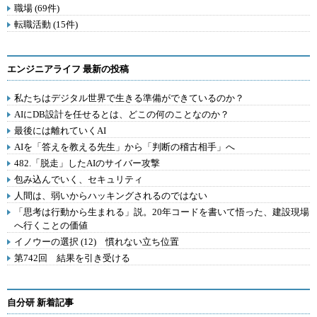
職場 (69件)
転職活動 (15件)
エンジニアライフ 最新の投稿
私たちはデジタル世界で生きる準備ができているのか？
AIにDB設計を任せるとは、どこの何のことなのか？
最後には離れていくAI
AIを「答えを教える先生」から「判断の稽古相手」へ
482.「脱走」したAIのサイバー攻撃
包み込んでいく、セキュリティ
人間は、弱いからハッキングされるのではない
「思考は行動から生まれる」説。20年コードを書いて悟った、建設現場
へ行くことの価値
イノウーの選択 (12) 慣れない立ち位置
第742回 結果を引き受ける
自分研 新着記事