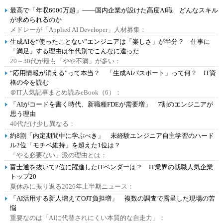
最高で「年収6000万超」――国内企業が設けた高度AI職 どんなスキル
が求められるのか
メドレーが「Applied AI Developer」人材募集：
生成AIを“使ったことない”エンジニアは「楽しさ」が半分？ 仕事に
「満足」する理由は年代別でこんなに違った
20～30代が最も「やや不満」が多い：
“応用情報が消える”って本当？ 「生成AIパスポート」って何？ IT資
格の今を読む
＠IT人気記事まとめ読みeBook（6）：
「AIがコードを書く時代、新職種FDEが需要増」 7割のエンジニアが
思う理由
40代だけ少し異なる：
約8割「内定期間中に学ぶべき」 未経験エンジニア自主学習のハード
ル2位「モチベ維持」を超えた1位は？
「やる必要ない」派の理由とは：
富士通を抜いて2位に躍進したITベンダーは？ IT業界の就職人気企業
トップ20
夏休みに振り返る2026年上半期ニュース：
「AI活用する新人増えてOJT負担増」 複数の調査で露呈した現場の苦
悩
重要なのは「AIに代替されにくい本質的な自走力」：