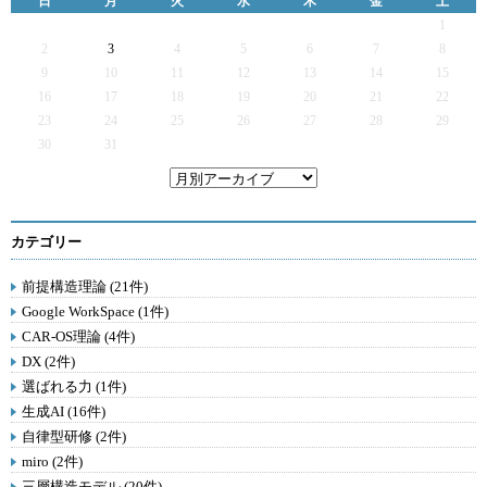
日
月
火
水
木
金
土
1
2
3
4
5
6
7
8
9
10
11
12
13
14
15
16
17
18
19
20
21
22
23
24
25
26
27
28
29
30
31
カテゴリー
前提構造理論 (21件)
Google WorkSpace (1件)
CAR-OS理論 (4件)
DX (2件)
選ばれる力 (1件)
生成AI (16件)
自律型研修 (2件)
miro (2件)
三層構造モデル (20件)