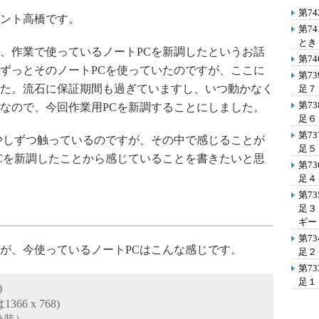
第7
ント高橋です。
第7
とき
、作業で使っているノートPCを新調したというお話
第7
ずっとそのノートPCを使っていたのですが、ここに
第7
た。流石に保証期間も過ぎていますし、いつ動かなく
足７
第7
なので、今回作業用PCを新調することにしました。
足６
第7
少しずつ触っているのですが、その中で感じることが
足５
Cを新調したことから感じていることを書きたいと思
第7
足４
第7
足３
ギー
第7
が、今使っているノートPCはこんな感じです。
足２
第7
足１
)
66 x 768)