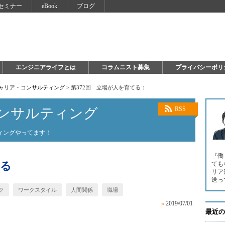
セミナー
eBook
ブログ
エンジニアライフとは
コラムニスト募集
プライバシーポリ
キャリア・コンサルティング
>
第372回 立場が人を育てる：
ンサルティング
RSS
ィングやってます！
『働
てる
ても
リア
送っ
ク
ワークスタイル
人間関係
職場
»
2019/07/01
最近の