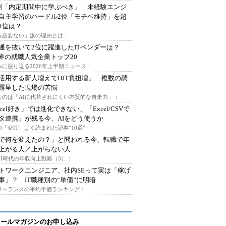
割「内定期間中に学ぶべき」 未経験エンジ
自主学習のハードル2位「モチベ維持」を超
1位は？
る必要ない」派の理由とは：
通を抜いて2位に躍進したITベンダーは？
業界の就職人気企業トップ20
みに振り返る2026年上半期ニュース：
I活用する新人増えてOJT負担増」 複数の調
露呈した現場の苦悩
なのは「AIに代替されにくい本質的な自走力」：
xcel好き」では進化できない、「Excel/CSVで
タ連携」が残る今、AIをどう使うか
「＠IT」よく読まれた記事“10選”：
Iで何を変えたの？」と問われる今、転職で年
上がる人／上がらない人
AI時代の年収向上戦略（3）：
トワークエンジニア、社内SEって実は「稼げ
事」？ IT職種別の“単価”に明暗
フリーランスの平均単価ランキング：
メールマガジンのお申し込み