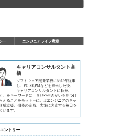
シー
エンジニアライフ憲章
キャリアコンサルタント高
橋
ソフトウェア開発業務に約15年従事
し、PG,SE,PMなどを担当した後、
キャリアコンサルタントに転身。
く』をキーワードに、喜びや生きがいを見つけ
らえることをモットーに、ITエンジニアのキャ
形成支援、研修の企画、実施に奔走する毎日を
ています。
エントリー