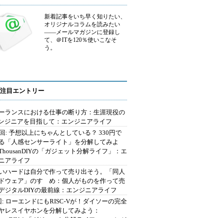
新着記事をいち早く知りたい、
オリジナルコラムを読みたい
――メールマガジンに登録し
て、＠ITを120％使いこなそ
う。
注目エントリー
ーランスにおける仕事の断り方：生涯現役の
エンジニアを目指して：エンジニアライフ
2回: 予想以上にちゃんとしている？ 330円で
る「人感センサーライト」を分解してみよ
ThousanDIYの「ガジェット分解ライフ」：エ
ニアライフ
いハードは自分で作って売り出そう。「同人
ドウェア」のすゝめ：個人がものを作って売
デジタルDIYの最前線：エンジニアライフ
回: ローエンドにもRISC-Vが！ダイソーの完全
ヤレスイヤホンを分解してみよう：