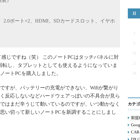
換装）
日
1、2.0ポート×2、HDMI、SDカードスロット、イヤホ
2
9
16
感じですね（笑） このノートPCはタッチパネルに対
23
度回転し、タブレットとしても使えるようになっていま
ノートPCを購入しました。
30
すが、バッテリーの充電ができない、Wifiが繋がり
しく反応しないなどハードウェアっぽいの不具合が見ら
ではまだ辛うじて動いているのですが、いつ動かなく
カテゴ
思い切って新しいノートPCを新調することにしまし
前提構
Goog
CAR
DX (