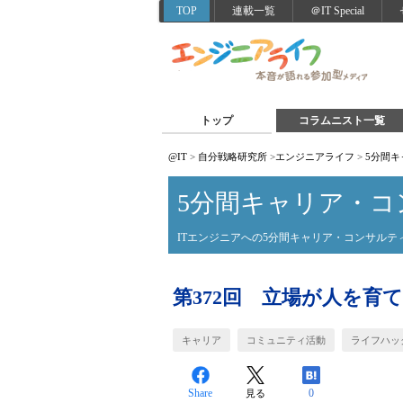
TOP
連載一覧
＠IT Special
トップ
コラムニスト一覧
@IT
>
自分戦略研究所
>
エンジニアライフ
>
5分間
5分間キャリア・コ
ITエンジニアへの5分間キャリア・コンサルテ
第372回 立場が人を育
キャリア
コミュニティ活動
ライフハッ
Share
0
見る