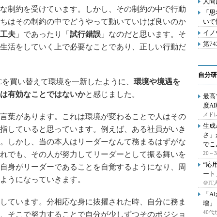
人間
な制約を受けています。しかし、その制約の中で行動
「思
ちはその制約の中でどうやって動いていけば良いのか
いて
イノ
工夫
」であったり「
試行錯誤
」なのだと思います。そ
第7
生活をしていく上で必要なことであり、正しい行動だ
自分研
Cを買い替えて環境を一新したように、
環境や境遇を
は有効なことではないか
と感じました。
最高
度A
メドレ
言葉があります。これは環境が変わることで人はその
生成
指していると思っています。例えば、ある社員がいき
さ」
。しかし、当の本人はリーダーなんて務まるはずがな
でこ
れでも、その人が努力してリーダーとして振る舞いを
20
“応
自身がリーダーであることを自覚するようになり、周
ート
ようになっていきます。
＠IT
「A
しています。分相応な身に抜擢された時、自分に務ま
増」
40
、そこで努力することで自分が少しずつそのポジショ