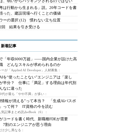
は、弱いからハッキングされるのではない
考は行動から生まれる」説。20年コードを書
悟った、建設現場へ行くことの価値
ウーの選択 (12) 慣れない立ち位置
42回 結果を引き受ける
 新着記事
で「年収6000万超」――国内企業が設けた高
I職 どんなスキルが求められるのか
ーが「Applied AI Developer」人材募集：
AIを“使ったことない”エンジニアは「楽し
が半分？ 仕事に「満足」する理由は年代別
んなに違った
～30代が最も「やや不満」が多い：
用情報が消える”って本当？ 「生成AIパスポ
」って何？ IT資格の今を読む
人気記事まとめ読みeBook（6）：
Iがコードを書く時代、新職種FDEが需要
 7割のエンジニアが思う理由
代だけ少し異なる：