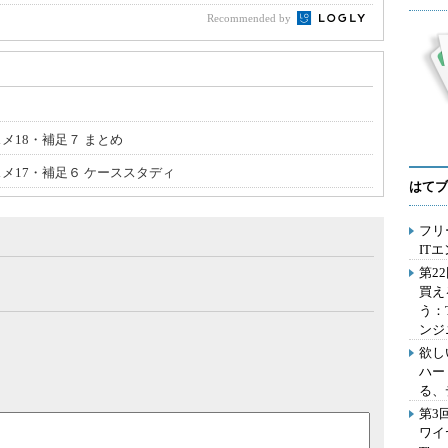
Recommended by
メ18・補足７ まとめ
スメ17・補足６ ケーススタディ
はてブ
フリ
IT
第2
買え
う：
ンジ
欲し
ハー
る、
第3
ワイ