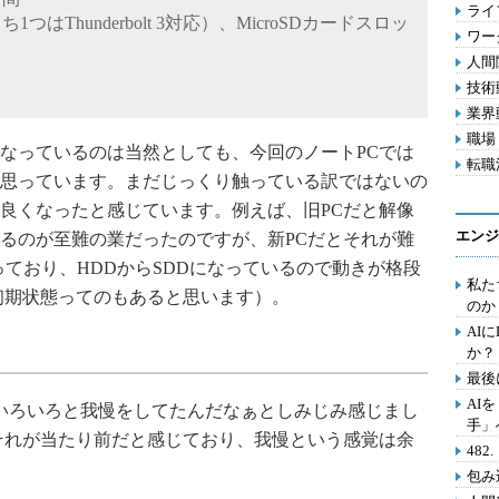
ライフ
ち1つはThunderbolt 3対応）、MicroSDカードスロッ
ワー
人間関
技術動
業界動
職場 
なっているのは当然としても、今回のノートPCでは
転職活
思っています。まだじっくり触っている訳ではないの
良くなったと感じています。例えば、旧PCだと解像
エンジ
るのが至難の業だったのですが、新PCだとそれが難
っており、HDDからSDDになっているので動きが格段
私た
初期状態ってのもあると思います）。
のか
AI
か？
最後
AI
いろいろと我慢をしてたんだなぁとしみじみ感じまし
手」
それが当たり前だと感じており、我慢という感覚は余
48
包み