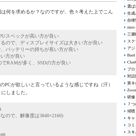
選ばれ
回は何を求めるか？なのですが、色々考えた上でこん
生成A
自律型
miro
三層
PUスペックが高い方が良い
スクラ
するので、ディスプレイサイズは大きい方が良い
アジャ
で、バッテリーの持ちが長い方が良い
Bard
軽い方が良い
Chat
でRAMが多く、SSDの方が良い
プロ
対話
第８の
のPCが欲しいと言っているような感じですね（汗）
Zoom
とにしました。
研修 
７つの
)
傾聴 
なので、解像度は3840×2160)
キャリ
コミ
スキル
時間