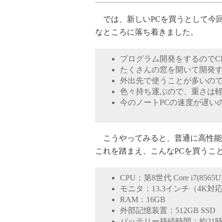
では、新しいPCを買うとして今
なところに落ち着きました。
プログラム開発をするのでC
たくさんの窓を開いて開発
外出先で使うことが多いの
色々持ち運ぶので、重さは
今のノートPCの速度が遅いの
こうやってみると、普通に高性能
これを踏まえ、こんなPCを買うこ
CPU：第8世代 Core i7(8565U
モニタ：13.3インチ（4K対応
RAM：16GB
外部記憶装置：512GB SSD
バッテリー持続時間：約21