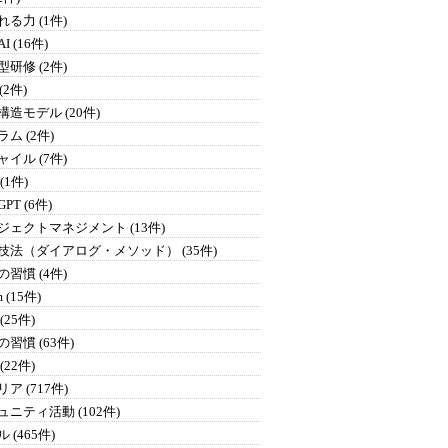
る力 (1件)
I (16件)
研修 (2件)
 (2件)
構造モデル (20件)
ム (2件)
イル (7件)
 (1件)
GPT (6件)
ジェクトマネジメント (13件)
技法（ダイアログ・メソッド） (35件)
習慣 (4件)
 (15件)
(25件)
習慣 (63件)
(22件)
ア (717件)
ュニティ活動 (102件)
 (465件)