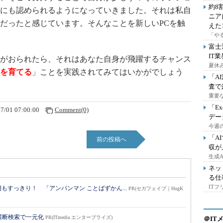
約8
にも認められるようになっていきました。それは私自
ニア
だったと感じています。そんなことを新しいPCを触
えた
「や
富士
IT
がおられたら、それはあなた自身が飛躍するチャンス
夏休
を育てる
」ことを実践されてみてはいかがでしょう
「A
査で
重要
「E
7/01 07:00:00
Comment(0)
デー
今週の
「A
前の投稿へ
収が
生成
ネッ
る仕
IT
すっきり！ 「アンパンマン ことばずかん...
PR(セガフェイブ｜HugK
横断検索で一元化
PR(ITmedia エンタープライズ)
＠IT