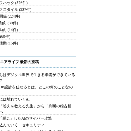
ハック (576件)
クスタイル (527件)
係 (224件)
向 (39件)
向 (14件)
(69件)
動 (15件)
ニアライフ 最新の投稿
ちはデジタル世界で生きる準備ができている
？
にDB設計を任せるとは、どこの何のことなの
には離れていくAI
を「答えを教える先生」から「判断の稽古相
へ
2.「脱走」したAIのサイバー攻撃
込んでいく、セキュリティ