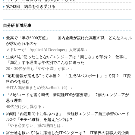
第742回 結果を引き受ける
自分研 新着記事
最高で「年収6000万超」――国内企業が設けた高度AI職 どんなスキル
が求められるのか
メドレーが「Applied AI Developer」人材募集：
生成AIを“使ったことない”エンジニアは「楽しさ」が半分？ 仕事に
「満足」する理由は年代別でこんなに違った
20～30代が最も「やや不満」が多い：
“応用情報が消える”って本当？ 「生成AIパスポート」って何？ IT資
格の今を読む
＠IT人気記事まとめ読みeBook（6）：
「AIがコードを書く時代、新職種FDEが需要増」 7割のエンジニアが
思う理由
40代だけ少し異なる：
約8割「内定期間中に学ぶべき」 未経験エンジニア自主学習のハード
ル2位「モチベ維持」を超えた1位は？
「やる必要ない」派の理由とは：
富士通を抜いて2位に躍進したITベンダーは？ IT業界の就職人気企業