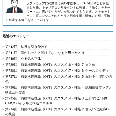
ソフトウェア開発業務に約15年従事し、PG,SE,PMなどを担
当した後、キャリアコンサルタントに転身。『働く』をキー
ワードに、喜びや生きがいを見つけてもらえることをモット
ーに、ITエンジニアのキャリア形成支援、研修の企画、実施
に奔走する毎日を送っています。
最近のエントリー
第742回 結果を引き受ける
第741回 話がちゃんと聞けてないなぁと思ったとき
第740回 やる気の正体
第739回 前提構造理論（OST）のススメ18・補足７ まとめ
第738回 前提構造理論（OST）のススメ17・補足６ ケーススタディ
第737回 前提構造理論（OST）のススメ16・補足５ 反証不可能性の内
包
第736回 前提構造理論（OST）のススメ15・補足４ 認知前提マップと
構造三円交差
第735回 前提構造理論（OST）のススメ14・補足３ 上昇/同位/下降
CARスパイラルと構造エネルギー
第734回 前提構造理論（OST）のススメ13・補足２ 個人OSと組織OS
の統合