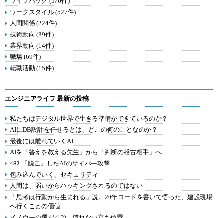
ライフハック (576件)
ワークスタイル (527件)
人間関係 (224件)
技術動向 (39件)
業界動向 (14件)
職場 (69件)
転職活動 (15件)
エンジニアライフ 最新の投稿
私たちはデジタル世界で生きる準備ができているのか？
AIにDB設計を任せるとは、どこの何のことなのか？
最後には離れていくAI
AIを「答えを教える先生」から「判断の稽古相手」へ
482.「脱走」したAIのサイバー攻撃
包み込んでいく、セキュリティ
人間は、弱いからハッキングされるのではない
「思考は行動から生まれる」説。20年コードを書いて悟った、建設現場
へ行くことの価値
イノウーの選択 (12) 慣れない立ち位置