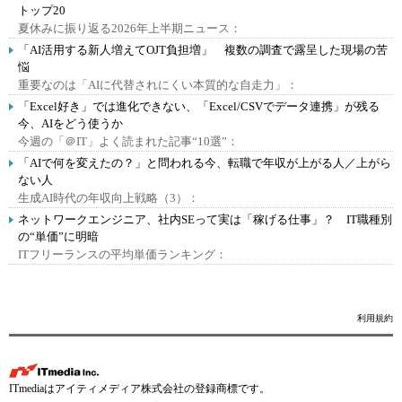
トップ20
夏休みに振り返る2026年上半期ニュース：
「AI活用する新人増えてOJT負担増」 複数の調査で露呈した現場の苦
悩
重要なのは「AIに代替されにくい本質的な自走力」：
「Excel好き」では進化できない、「Excel/CSVでデータ連携」が残る
今、AIをどう使うか
今週の「＠IT」よく読まれた記事“10選”：
「AIで何を変えたの？」と問われる今、転職で年収が上がる人／上がら
ない人
生成AI時代の年収向上戦略（3）：
ネットワークエンジニア、社内SEって実は「稼げる仕事」？ IT職種別
の“単価”に明暗
ITフリーランスの平均単価ランキング：
利用規約
ITmediaはアイティメディア株式会社の登録商標です。