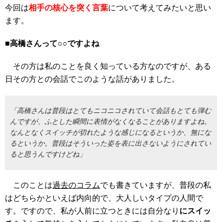
今回は
相手の核心を突く言葉
について考えてみたいと思い
ます。
■高橋さんって○○ですよね
その方は私のことを良く知っている方なのですが、ある
日その方との会話でこのような話がありました。
「高橋さんは普段はとてもニコニコされていて会話もとても弾む
んですが、ふとした瞬間に表情がなくなることがありますよね。
なんとなくスイッチが切れたような感じになるというか、無にな
るというか。普段はそういった姿を表に出さないようにされてい
ると思うんですけどね」
このことは
過去のコラム
でも書きていますが、普段の私
はどちらかといえば内向的で、大人しいタイプの人間で
す。ですので、私が人前に立つときには自分なり
にスイッ