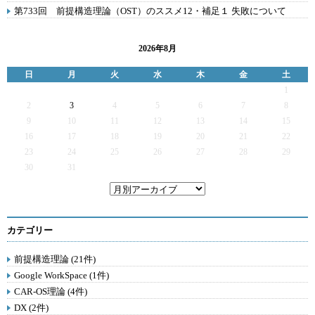
第733回 前提構造理論（OST）のススメ12・補足１ 失敗について
2026年8月
日
月
火
水
木
金
土
1
2
3
4
5
6
7
8
9
10
11
12
13
14
15
16
17
18
19
20
21
22
23
24
25
26
27
28
29
30
31
カテゴリー
前提構造理論 (21件)
Google WorkSpace (1件)
CAR-OS理論 (4件)
DX (2件)