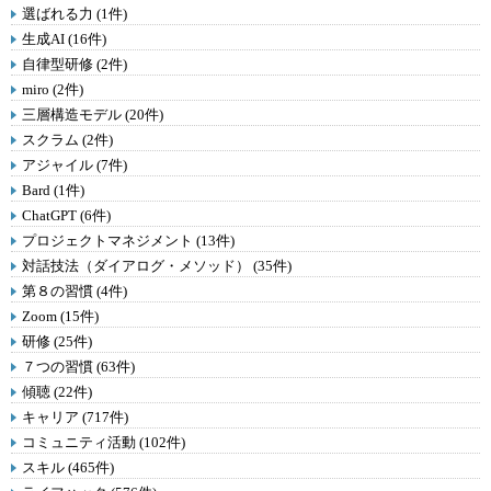
選ばれる力 (1件)
生成AI (16件)
自律型研修 (2件)
miro (2件)
三層構造モデル (20件)
スクラム (2件)
アジャイル (7件)
Bard (1件)
ChatGPT (6件)
プロジェクトマネジメント (13件)
対話技法（ダイアログ・メソッド） (35件)
第８の習慣 (4件)
Zoom (15件)
研修 (25件)
７つの習慣 (63件)
傾聴 (22件)
キャリア (717件)
コミュニティ活動 (102件)
スキル (465件)