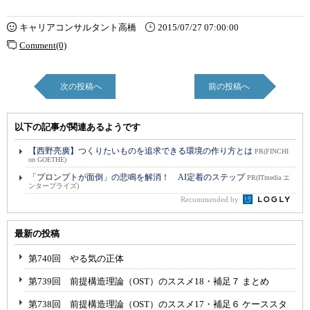
キャリアコンサルタント高橋
2015/07/27 07:00:00
Comment(0)
次の投稿へ
前の投稿へ
以下の記事が関連あるようです
【西野亮廣】つくりたいものを追求できる環境の作り方とは
PR(FINCHI
on GOETHE)
「プロンプトが面倒」の悲鳴を解消！ AI定着のステップ
PR(ITmedia エ
ンタープライズ)
Recommended by
最新の投稿
第740回 やる気の正体
第739回 前提構造理論（OST）のススメ18・補足７ まとめ
第738回 前提構造理論（OST）のススメ17・補足６ ケーススタ