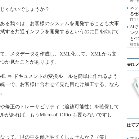
若手
ネッ
じゃないでしょうか？
る仕
IT
ある我々は、お客様のシステムを開発することも大事
AI
拭する共通インフラを開発するというのに目を向けて
ンジ
と生
技育祭
、メタデータを作成し、XML化して、XMLから文
つか見たことがあります。
＠IT
L ⇒ ドキュメントの変換ルールを簡単に作れるよう
統一で、お客様に合わせて見た目だけ加工する、なん
。
や修正のトレーサビリティ（追跡可能性）を確保して
れば、もうMicrosoft Officeも要らないですし
はてブ
なって、世の中を働きやすくしませんか？（笑）
フリ