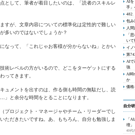
AI
点として、筆者が着目したいのは、「読者のスキルレ
手」
48
包み
ますが、文章内容についての標準化は定性的で難しい
人間
が多いのではないでしょうか？
「思
いて
になって、「これじゃお客様が分からないね」とかい
イノ
第7
AI
強
技術レベルの方がいるので、どこをターゲットにする
AI
わってきます。
か
価格
キュメントを出すのは、作る側も時間の無駄だし、読
…」と余分な時間をとることになります。
自分研
（プロジェクト・マネージャやチーム・リーダーでし
いただきたいですね。あ、もちろん、自分も勉強しま
「A
増」
40