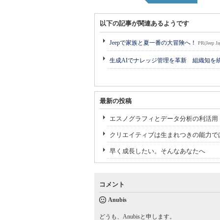
以下の記事が関連あるようです
Jeepで家族と夏一番の大冒険へ！
PR(Jeep Ja
生成AIでナレッジ管理を革新 組織知を
最新の投稿
エスノグラフィとデータ分析の利活用
クリエイティブは生まれつきの能力で
早く成長したい。そんなあなたへ
コメント
Anubis
どうも、Anubisと申します。