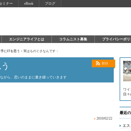
セミナー
eBook
ブログ
エンジニアライフとは
コラムニスト募集
プライバシーポリ
手にITを思う
>
実はものぐさなんです：
思う
RSS
みながら、思いのままに書き綴っていきます
ワイ
日々
最近の
»
2010/02/22
エス