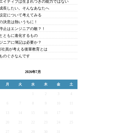
エイティブは生まれつきの能力ではない
成長したい。そんなあなたへ
設定について考えてみる
の決意は熱いうちに！
停止はエンジニアの敵？！
とともに進化するもの
ジニアに簿記は必要か？
目社員が考える後輩教育とは
ものぐさなんです
2026年7月
月
火
水
木
金
土
1
2
3
4
6
7
8
9
10
11
13
14
15
16
17
18
20
21
22
23
24
25
27
28
29
30
31