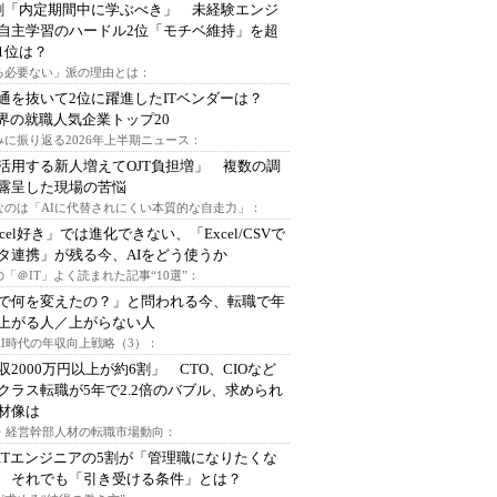
割「内定期間中に学ぶべき」 未経験エンジ
自主学習のハードル2位「モチベ維持」を超
1位は？
る必要ない」派の理由とは：
通を抜いて2位に躍進したITベンダーは？
業界の就職人気企業トップ20
みに振り返る2026年上半期ニュース：
I活用する新人増えてOJT負担増」 複数の調
露呈した現場の苦悩
なのは「AIに代替されにくい本質的な自走力」：
xcel好き」では進化できない、「Excel/CSVで
タ連携」が残る今、AIをどう使うか
「＠IT」よく読まれた記事“10選”：
Iで何を変えたの？」と問われる今、転職で年
上がる人／上がらない人
AI時代の年収向上戦略（3）：
収2000万円以上が約6割」 CTO、CIOなど
クラス転職が5年で2.2倍のバブル、求められ
材像は
O・経営幹部人材の転職市場動向：
ITエンジニアの5割が「管理職になりたくな
 それでも「引き受ける条件」とは？