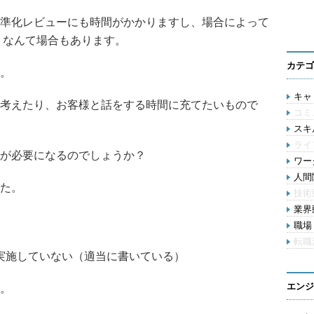
準化レビューにも時間がかかりますし、場合によって
 なんて場合もあります。
カテゴ
。
キャリ
考えたり、お客様と話をする時間に充てたいもので
コミ
スキル
ライ
が必要になるのでしょうか？
ワー
人間関
た。
技術
業界動
職場 
転職
実施していない（適当に書いている）
エンジ
。