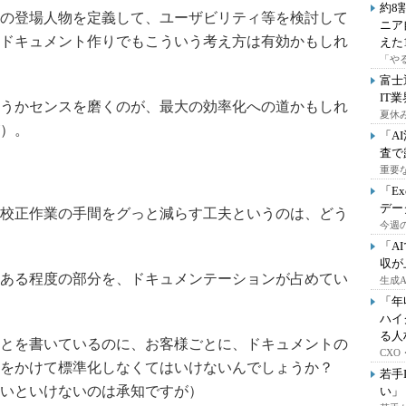
約8
の登場人物を定義して、ユーザビリティ等を検討して
ニア
ドキュメント作りでもこういう考え方は有効かもしれ
えた
「や
富士
IT
うかセンスを磨くのが、最大の効率化への道かもしれ
夏休
）。
「A
査で
重要
「E
デー
校正作業の手間をグっと減らす工夫というのは、どう
今週の
「A
収が
ある程度の部分を、ドキュメンテーションが占めてい
生成
「年
ハイ
る人
とを書いているのに、お客様ごとに、ドキュメントの
CX
をかけて標準化しなくてはいけないんでしょうか？
若手
いといけないのは承知ですが）
い」