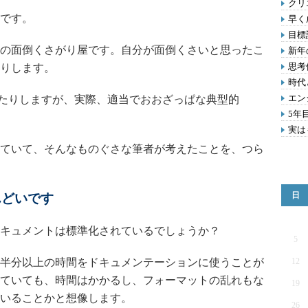
クリ
です。
早く
目標
の面倒くさがり屋です。自分が面倒くさいと思ったこ
新年
思考
りします。
時代
エン
たりしますが、実際、適当でおおざっぱな典型的
5年
実は
ていて、そんなものぐさな筆者が考えたことを、つら
日
んどいです
キュメントは標準化されているでしょうか？
5
半分以上の時間をドキュメンテーションに使うことが
12
ていても、時間はかかるし、フォーマットの乱れもな
19
いることかと想像します。
26