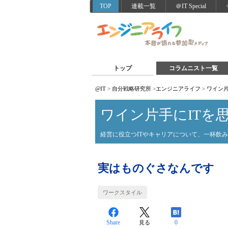
TOP
連載一覧
＠IT Special
トップ
コラムニスト一覧
@IT
>
自分戦略研究所
>
エンジニアライフ
>
ワイン片
ワイン片手にITを
経営に役立つITやキャリアについて、一杯飲
実はものぐさなんです
ワークスタイル
Share
0
見る