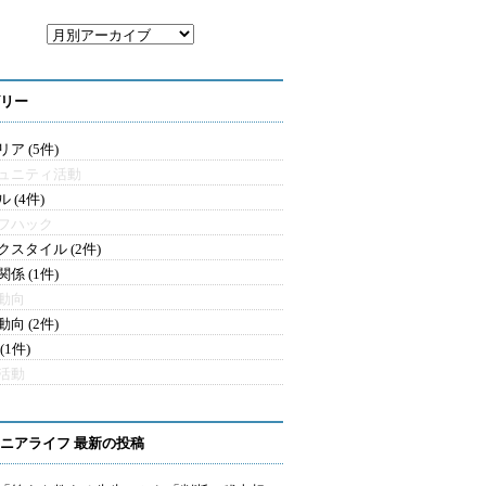
リー
ア (5件)
ュニティ活動
 (4件)
フハック
クスタイル (2件)
係 (1件)
動向
向 (2件)
(1件)
活動
ニアライフ 最新の投稿