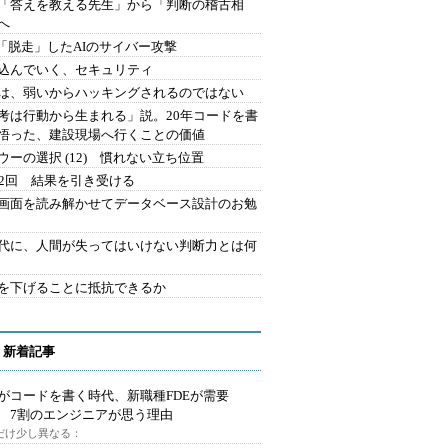
を「答えを教える先生」から「判断の稽古相
へ
2.「脱走」したAIのサイバー攻撃
込んでいく、セキュリティ
は、弱いからハッキングされるのではない
考は行動から生まれる」説。20年コードを書
悟った、建設現場へ行くことの価値
ウーの選択 (12) 慣れない立ち位置
42回 結果を引き受ける
で画面を読み解かせてデータベース設計のお勉
時代に、人間が失ってはいけない判断力とは何
を下げることに抵抗できるか
 新着記事
Iがコードを書く時代、新職種FDEが需要
 7割のエンジニアが思う理由
代だけ少し異なる：