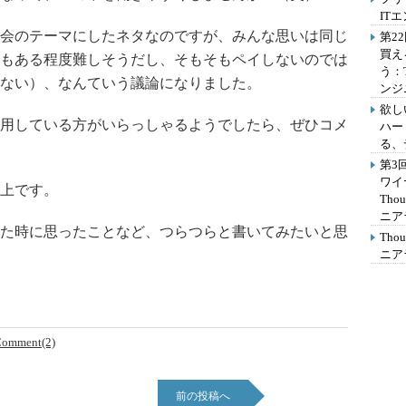
IT
会のテーマにしたネタなのですが、みんな思いは同じ
第2
買え
もある程度難しそうだし、そもそもペイしないのでは
う：
ない）、なんていう議論になりました。
ンジ
欲し
用している方がいらっしゃるようでしたら、ぜひコメ
ハー
る、
第3
ワイ
上です。
Th
ニア
た時に思ったことなど、つらつらと書いてみたいと思
Th
ニア
omment(2)
前の投稿へ