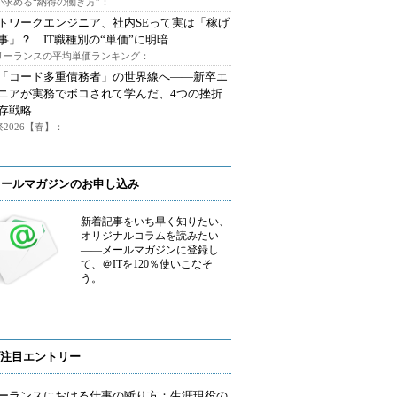
が求める“納得の働き方”：
トワークエンジニア、社内SEって実は「稼げ
事」？ IT職種別の“単価”に明暗
フリーランスの平均単価ランキング：
で「コード多重債務者」の世界線へ――新卒エ
ニアが実務でボコされて学んだ、4つの挫折
存戦略
2026【春】：
メールマガジンのお申し込み
新着記事をいち早く知りたい、
オリジナルコラムを読みたい
――メールマガジンに登録し
て、＠ITを120％使いこなそ
う。
注目エントリー
ーランスにおける仕事の断り方：生涯現役の