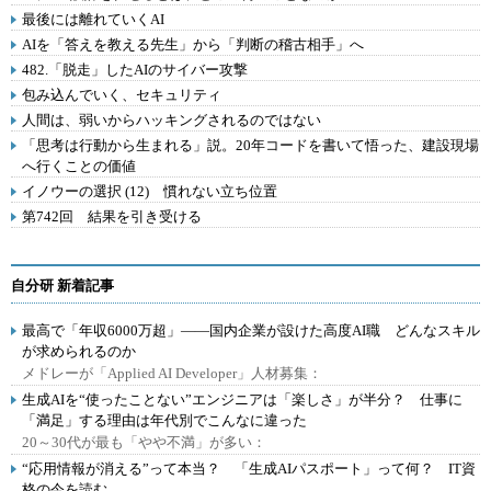
最後には離れていくAI
AIを「答えを教える先生」から「判断の稽古相手」へ
482.「脱走」したAIのサイバー攻撃
包み込んでいく、セキュリティ
人間は、弱いからハッキングされるのではない
「思考は行動から生まれる」説。20年コードを書いて悟った、建設現場
へ行くことの価値
イノウーの選択 (12) 慣れない立ち位置
第742回 結果を引き受ける
自分研 新着記事
最高で「年収6000万超」――国内企業が設けた高度AI職 どんなスキル
が求められるのか
メドレーが「Applied AI Developer」人材募集：
生成AIを“使ったことない”エンジニアは「楽しさ」が半分？ 仕事に
「満足」する理由は年代別でこんなに違った
20～30代が最も「やや不満」が多い：
“応用情報が消える”って本当？ 「生成AIパスポート」って何？ IT資
格の今を読む