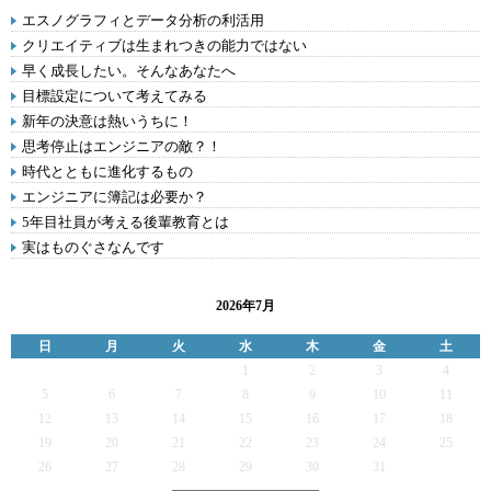
エスノグラフィとデータ分析の利活用
クリエイティブは生まれつきの能力ではない
早く成長したい。そんなあなたへ
目標設定について考えてみる
新年の決意は熱いうちに！
思考停止はエンジニアの敵？！
時代とともに進化するもの
エンジニアに簿記は必要か？
5年目社員が考える後輩教育とは
実はものぐさなんです
2026年7月
日
月
火
水
木
金
土
1
2
3
4
5
6
7
8
9
10
11
12
13
14
15
16
17
18
19
20
21
22
23
24
25
26
27
28
29
30
31