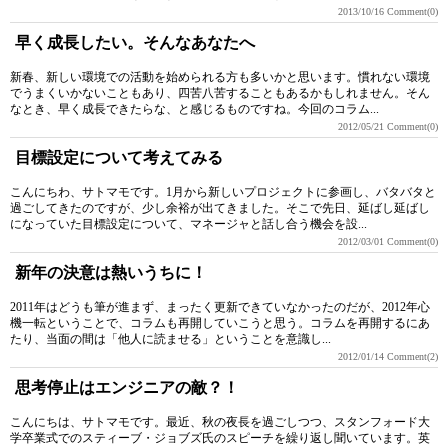
2013/10/16
Comment(0)
早く成長したい。そんなあなたへ
新春、新しい環境での活動を始められる方も多いかと思います。慣れない環境
でうまくいかないこともあり、四苦八苦することもあるかもしれません。そん
なとき、早く成長できたらな、と感じるものですね。今回のコラム...
2012/05/21
Comment(0)
目標設定について考えてみる
こんにちわ、サトマモです。1月から新しいプロジェクトに参画し、バタバタと
過ごしてきたのですが、少し余裕が出てきました。そこで先日、延ばし延ばし
になっていた目標設定について、マネージャと話し合う機会を設...
2012/03/01
Comment(0)
新年の決意は熱いうちに！
2011年はどうも筆が進まず、まったく更新できていなかったのだが、2012年心
機一転ということで、コラムも再開していこうと思う。コラムを再開するにあ
たり、当面の間は「他人に読ませる」ということを意識し...
2012/01/14
Comment(2)
思考停止はエンジニアの敵？！
こんにちは、サトマモです。最近、秋の夜長を過ごしつつ、スタンフォード大
学卒業式でのスティーブ・ジョブズ氏のスピーチを繰り返し聞いています。英