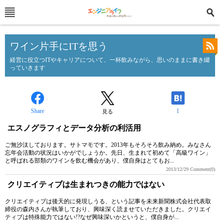
ワイン片手にITを思う
経営に役立つITやキャリアについて、一杯飲みながら、思いのままに書き綴
っていきます
Share
1
見る
エスノグラフィとデータ分析の利活用
ご無沙汰しております。サトマモです。2013年もそろそろ飲み納め。みなさん
忘年会活動の状況はいかがでしょうか。先日、生まれて初めて「高級ワイン」
と呼ばれる部類のワインを飲む機会があり、僕自身はとてもお...
2013/12/29
Comment(0)
クリエイティブは生まれつきの能力ではない
クリエイティブは後天的に発現しうる、という記事を未来新聞株式会社代表取
締役の森内さんが執筆しており、興味深く読ませていただきました。クリエイ
ティブは特殊能力ではない!?なぜ興味深いかというと、僕自身が...