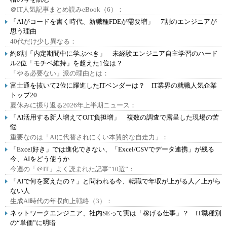
＠IT人気記事まとめ読みeBook（6）：
「AIがコードを書く時代、新職種FDEが需要増」 7割のエンジニアが
思う理由
40代だけ少し異なる：
約8割「内定期間中に学ぶべき」 未経験エンジニア自主学習のハード
ル2位「モチベ維持」を超えた1位は？
「やる必要ない」派の理由とは：
富士通を抜いて2位に躍進したITベンダーは？ IT業界の就職人気企業
トップ20
夏休みに振り返る2026年上半期ニュース：
「AI活用する新人増えてOJT負担増」 複数の調査で露呈した現場の苦
悩
重要なのは「AIに代替されにくい本質的な自走力」：
「Excel好き」では進化できない、「Excel/CSVでデータ連携」が残る
今、AIをどう使うか
今週の「＠IT」よく読まれた記事“10選”：
「AIで何を変えたの？」と問われる今、転職で年収が上がる人／上がら
ない人
生成AI時代の年収向上戦略（3）：
ネットワークエンジニア、社内SEって実は「稼げる仕事」？ IT職種別
の“単価”に明暗