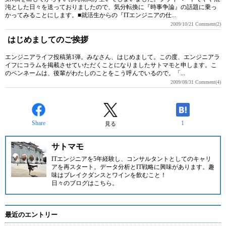
沌とした日々を送っておりましたので、気分転換に『時事争論』の話題に乗っ
かってみることにします。■就活生からの『ITエンジニアの仕...
2009/10/21
Comment(2)
はじめましてのご挨拶
エンジニアライフ投稿第1弾。みなさん、はじめまして。この度、エンジニアラ
イフにコラムを掲載させていただくことになりましたサトマモと申します。こ
のペンネームは、後輩がわたしのことをこう呼んでいるので。「...
2009/08/31
Comment(4)
Share
1
見る
サトマモ
ITエンジニアを5年経験し、コンサルタントとしてのキャリ
アを再スタート。データ分析とIT戦略に興味があります。趣
味はブレイクダンスとワインを飲むこと！
日々のブログはこちら
。
最近のエントリー