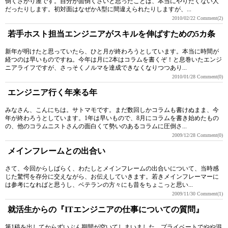
倒くさがり屋です。自分が面倒くさいと思ったことは、本当にやりたくない人
だったりします。初対面はなぜかA型に間違えられたりしますが、...
2010/02/22
Comment(2)
若手ホスト担当エンジニアがスキルを伸ばすための5カ条
新年が明けたと思っていたら、ひと月が終わろうとしています。本当に時間が
経つのは早いものですね。今年は月に2本はコラムを書くぞ！と息巻いたエンジ
ニアライフですが、さっそくノルマを達成できなくなりつつあり...
2010/01/28
Comment(0)
エンジニア行く年来る年
みなさん、こんにちは。サトマモです。まだ数回しかコラムも書けぬまま、今
年が終わろうとしています。1年は早いもので、8月にコラムを書き始めたもの
の、他のコラムニストさんの面白くて勢いのあるコラムに圧倒さ...
2009/12/28
Comment(0)
メインフレームとの出合い
さて、今回からしばらく、わたしとメインフレームの出合いについて、当時感
じた驚愕を存分に交えながら、お伝えしていきます。若きメインフレーマーに
は参考になればと思うし、ベテランの方々にも昔をちょこっと思い...
2009/11/30
Comment(1)
就活生からの『ITエンジニアの仕事についての質問』
第1稿を出してからずいぶん期間が空いてしまいました。プライベートでやや混