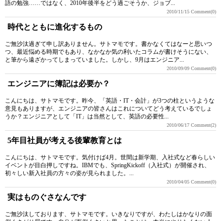
語の勉強……ではなく、2010年後半をどう過ごそうか、ジョブ...
2010/11/15
Comment(0)
時代とともに進化するもの
ご無沙汰過ぎて申し訳ありません。サトマモです。書かなくてはなーと思いつ
つ、最近悩める時期でもあり、なかなか気の利いたコラムが書けそうにない、
と筆から遠ざかってしまっていました。しかし、9月はエンジニア...
2010/09/09
Comment(0)
エンジニアに簿記は必要か？
こんにちは、サトマモです。昨今、「英語・IT・会計」が3つの柱というような
意見もありますが、エンジニアの皆さんはこれについてどう考えているでしょ
うか？エンジニアとして「IT」は当然として、英語の必要性...
2010/06/17
Comment(2)
5年目社員が考える後輩教育とは
こんにちは、サトマモです。気付けば4月。世間は新学期、入社式など春らしい
イベントが目白押しですね。IBMでも、SpringKickoff（入社式）が開催され、
初々しい新入社員の方々の姿が見られました。...
2010/04/05
Comment(0)
実はものぐさなんです
ご無沙汰しております、サトマモです。いきなりですが、わたしはかなりの面