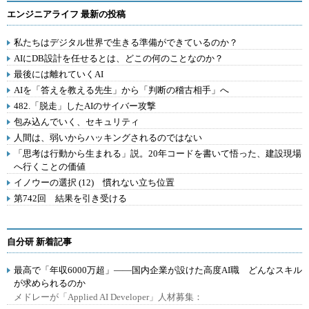
エンジニアライフ 最新の投稿
私たちはデジタル世界で生きる準備ができているのか？
AIにDB設計を任せるとは、どこの何のことなのか？
最後には離れていくAI
AIを「答えを教える先生」から「判断の稽古相手」へ
482.「脱走」したAIのサイバー攻撃
包み込んでいく、セキュリティ
人間は、弱いからハッキングされるのではない
「思考は行動から生まれる」説。20年コードを書いて悟った、建設現場
へ行くことの価値
イノウーの選択 (12) 慣れない立ち位置
第742回 結果を引き受ける
自分研 新着記事
最高で「年収6000万超」――国内企業が設けた高度AI職 どんなスキル
が求められるのか
メドレーが「Applied AI Developer」人材募集：