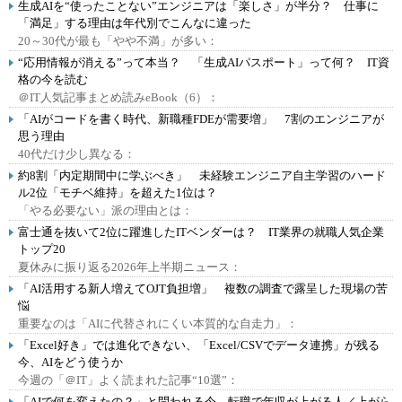
生成AIを“使ったことない”エンジニアは「楽しさ」が半分？ 仕事に
「満足」する理由は年代別でこんなに違った
20～30代が最も「やや不満」が多い：
“応用情報が消える”って本当？ 「生成AIパスポート」って何？ IT資
格の今を読む
＠IT人気記事まとめ読みeBook（6）：
「AIがコードを書く時代、新職種FDEが需要増」 7割のエンジニアが
思う理由
40代だけ少し異なる：
約8割「内定期間中に学ぶべき」 未経験エンジニア自主学習のハード
ル2位「モチベ維持」を超えた1位は？
「やる必要ない」派の理由とは：
富士通を抜いて2位に躍進したITベンダーは？ IT業界の就職人気企業
トップ20
夏休みに振り返る2026年上半期ニュース：
「AI活用する新人増えてOJT負担増」 複数の調査で露呈した現場の苦
悩
重要なのは「AIに代替されにくい本質的な自走力」：
「Excel好き」では進化できない、「Excel/CSVでデータ連携」が残る
今、AIをどう使うか
今週の「＠IT」よく読まれた記事“10選”：
「AIで何を変えたの？」と問われる今、転職で年収が上がる人／上がら