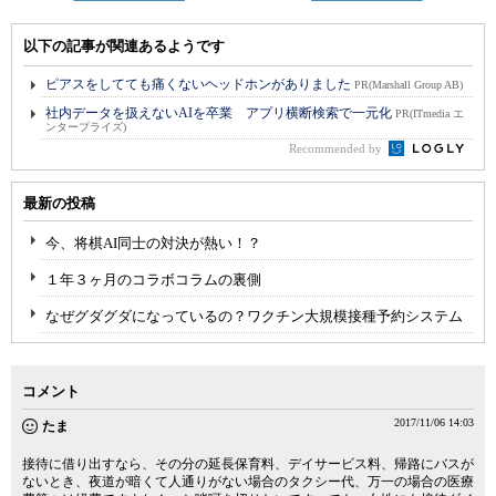
以下の記事が関連あるようです
ピアスをしてても痛くないヘッドホンがありました
PR(Marshall Group AB)
社内データを扱えないAIを卒業 アプリ横断検索で一元化
PR(ITmedia エ
ンタープライズ)
Recommended by
最新の投稿
今、将棋AI同士の対決が熱い！？
１年３ヶ月のコラボコラムの裏側
なぜグダグダになっているの？ワクチン大規模接種予約システム
コメント
2017/11/06 14:03
たま
接待に借り出すなら、その分の延長保育料、デイサービス料、帰路にバスが
ないとき、夜道が暗くて人通りがない場合のタクシー代、万一の場合の医療