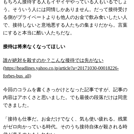
もちろん接待する人もイヤイヤやっている人もいるでしょ
う。そういう人には同情しかありません。だって接待受け
る側がプライベートよりも他人のお金で飲み食いしたい人
で、接待しないと意地悪する人たちの集まりだから。言葉
にすると本当に酷い人たちだな。
接待は将来なくなってほしい
誰が絶対を殺すのか？こんな接待では先がない
(https://headlines.yahoo.co.jp/article?a=20171030-00018226-
forbes-bus_all)
今回のコラムを書くきっかけとなった記事ですが、記事の
内容はアホくさと思いました。でも最後の段落だけは同意
できました。
「接待も仕事だ。お金だけでなく、気も使い疲れる。残業
がゼロ向かっている時代。そのうち接待自体が殺される時