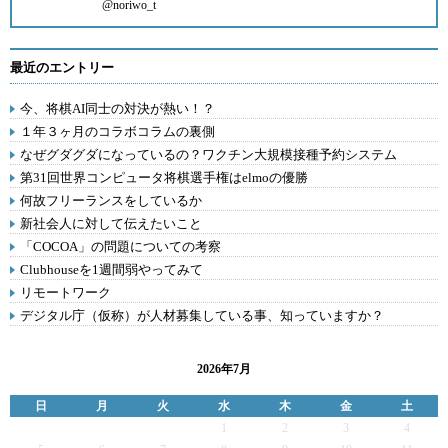
@noriwo_t
最近のエントリー
今、将棋AI同士の対決が熱い！？
１年３ヶ月のコラボコラムの裏側
なぜグダグダになっているの？ワクチン大規模接種予約システム
第31回世界コンピュータ将棋選手権はelmoの優勝
何故フリーランスをしているか
新社会人に対して伝えたいこと
「COCOA」の問題についての考察
Clubhouseを1週間弱やってみて
リモートワーク
デジタル庁（仮称）が人材募集している事、知っていますか？
2026年7月
日
月
火
水
木
金
土
1
2
3
4