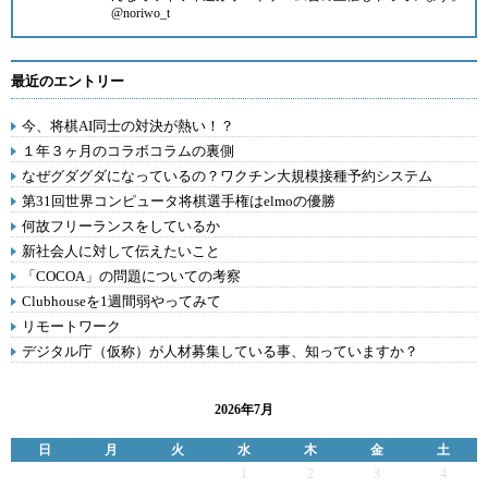
@noriwo_t
最近のエントリー
今、将棋AI同士の対決が熱い！？
１年３ヶ月のコラボコラムの裏側
なぜグダグダになっているの？ワクチン大規模接種予約システム
第31回世界コンピュータ将棋選手権はelmoの優勝
何故フリーランスをしているか
新社会人に対して伝えたいこと
「COCOA」の問題についての考察
Clubhouseを1週間弱やってみて
リモートワーク
デジタル庁（仮称）が人材募集している事、知っていますか？
2026年7月
日
月
火
水
木
金
土
1
2
3
4