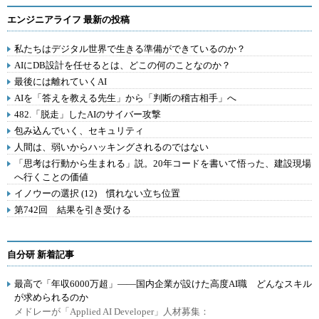
エンジニアライフ 最新の投稿
私たちはデジタル世界で生きる準備ができているのか？
AIにDB設計を任せるとは、どこの何のことなのか？
最後には離れていくAI
AIを「答えを教える先生」から「判断の稽古相手」へ
482.「脱走」したAIのサイバー攻撃
包み込んでいく、セキュリティ
人間は、弱いからハッキングされるのではない
「思考は行動から生まれる」説。20年コードを書いて悟った、建設現場
へ行くことの価値
イノウーの選択 (12) 慣れない立ち位置
第742回 結果を引き受ける
自分研 新着記事
最高で「年収6000万超」――国内企業が設けた高度AI職 どんなスキル
が求められるのか
メドレーが「Applied AI Developer」人材募集：