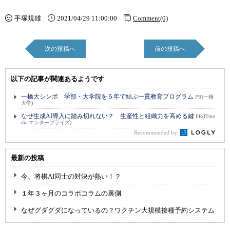
手塚規雄
2021/04/29 11:00:00
Comment(0)
次の投稿へ
前の投稿へ
以下の記事が関連あるようです
一橋大シンポ 学部・大学院を５年で結ぶ一貫教育プログラム
PR(一橋
大学)
なぜ生成AI導入に踏み切れない？ 生産性と組織力を高める鍵
PR(ITme
dia エンタープライズ)
Recommended by
最新の投稿
今、将棋AI同士の対決が熱い！？
１年３ヶ月のコラボコラムの裏側
なぜグダグダになっているの？ワクチン大規模接種予約システム