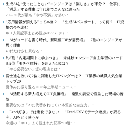
生成AIを“使ったことない”エンジニアは「楽しさ」が半分？ 仕事に
「満足」する理由は年代別でこんなに違った
20～30代が最も「やや不満」が多い：
“応用情報が消える”って本当？ 「生成AIパスポート」って何？ IT資
格の今を読む
＠IT人気記事まとめ読みeBook（6）：
「AIがコードを書く時代、新職種FDEが需要増」 7割のエンジニアが
思う理由
40代だけ少し異なる：
約8割「内定期間中に学ぶべき」 未経験エンジニア自主学習のハード
ル2位「モチベ維持」を超えた1位は？
「やる必要ない」派の理由とは：
富士通を抜いて2位に躍進したITベンダーは？ IT業界の就職人気企業
トップ20
夏休みに振り返る2026年上半期ニュース：
「AI活用する新人増えてOJT負担増」 複数の調査で露呈した現場の苦
悩
重要なのは「AIに代替されにくい本質的な自走力」：
「Excel好き」では進化できない、「Excel/CSVでデータ連携」が残る
今、AIをどう使うか
今週の「＠IT」よく読まれた記事“10選”：