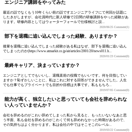
エンジニア講師をやってみた
最近の話でなくもう10年くらい前の話ですエンジニアライフにて何回か話題に
したきがしますが、会社員時代に新人研修で2日間の研修講師をやった経験があ
ります。研修内容としてはウォーターフォールで仕様検討と設...
2020/06/25
Comment(1)
部下を退職に追い込んでしまった経験、ありますか？
後輩を退職に追い込んでしまった経験がある私はなぜ、部下を退職に追い込ん
でしまったのか(https://www.atmarkit.co.jp/ait/articles/2001/20/news011.h...
2020/01/23
Comment(0)
最終キャリア、決まっていますか？
エンジニアとしてでもいいし、退職直前の役職でもいいです。何を目指してい
ますか？恥ずかしいことに、私はこれに対する回答ができませんでした。人生
でも仕事でもプライベートでも目的や目標は大事です。私ももちろ...
2019/07/05
Comment(0)
能力が高く、独立したいと思っていても会社を辞められな
い人っていませんか？
会社を辞めるのがこわい辞めてしまった私から見ると、もったいないなあと思
う半面、私も会社を辞めるのがこわくて何も辞めれなかった時期があるので、
その気持ちはよく分かります。私は会社の中ではそこそこのレベル...
2019/03/22
Comment(0)