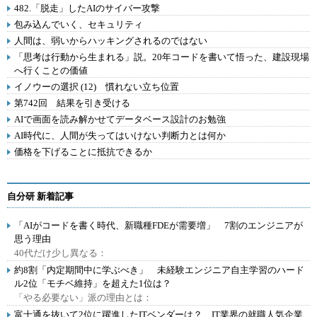
482.「脱走」したAIのサイバー攻撃
包み込んでいく、セキュリティ
人間は、弱いからハッキングされるのではない
「思考は行動から生まれる」説。20年コードを書いて悟った、建設現場
へ行くことの価値
イノウーの選択 (12) 慣れない立ち位置
第742回 結果を引き受ける
AIで画面を読み解かせてデータベース設計のお勉強
AI時代に、人間が失ってはいけない判断力とは何か
価格を下げることに抵抗できるか
自分研 新着記事
「AIがコードを書く時代、新職種FDEが需要増」 7割のエンジニアが
思う理由
40代だけ少し異なる：
約8割「内定期間中に学ぶべき」 未経験エンジニア自主学習のハード
ル2位「モチベ維持」を超えた1位は？
「やる必要ない」派の理由とは：
富士通を抜いて2位に躍進したITベンダーは？ IT業界の就職人気企業