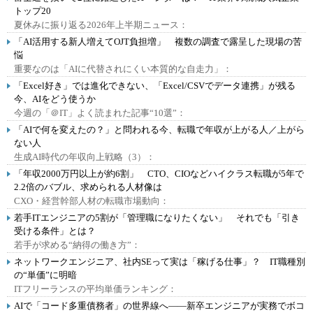
トップ20
夏休みに振り返る2026年上半期ニュース：
「AI活用する新人増えてOJT負担増」 複数の調査で露呈した現場の苦
悩
重要なのは「AIに代替されにくい本質的な自走力」：
「Excel好き」では進化できない、「Excel/CSVでデータ連携」が残る
今、AIをどう使うか
今週の「＠IT」よく読まれた記事“10選”：
「AIで何を変えたの？」と問われる今、転職で年収が上がる人／上がら
ない人
生成AI時代の年収向上戦略（3）：
「年収2000万円以上が約6割」 CTO、CIOなどハイクラス転職が5年で
2.2倍のバブル、求められる人材像は
CXO・経営幹部人材の転職市場動向：
若手ITエンジニアの5割が「管理職になりたくない」 それでも「引き
受ける条件」とは？
若手が求める“納得の働き方”：
ネットワークエンジニア、社内SEって実は「稼げる仕事」？ IT職種別
の“単価”に明暗
ITフリーランスの平均単価ランキング：
AIで「コード多重債務者」の世界線へ――新卒エンジニアが実務でボコ