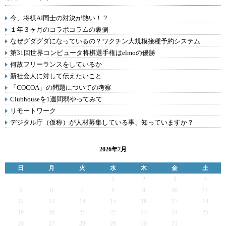
今、将棋AI同士の対決が熱い！？
１年３ヶ月のコラボコラムの裏側
なぜグダグダになっているの？ワクチン大規模接種予約システム
第31回世界コンピュータ将棋選手権はelmoの優勝
何故フリーランスをしているか
新社会人に対して伝えたいこと
「COCOA」の問題についての考察
Clubhouseを1週間弱やってみて
リモートワーク
デジタル庁（仮称）が人材募集している事、知っていますか？
2026年7月
日
月
火
水
木
金
土
1
2
3
4
5
6
7
8
9
10
11
12
13
14
15
16
17
18
19
20
21
22
23
24
25
26
27
28
29
30
31