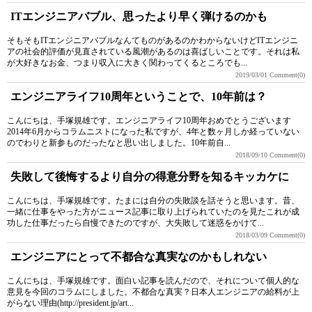
ITエンジニアバブル、思ったより早く弾けるのかも
そもそもITエンジニアバブルなんてものがあるのかわからないけどITエンジニ
アの社会的評価が見直されている風潮があるのは喜ばしいことです。それは私
が大好きなお金、つまり収入に大きく関わってくるところでも...
2019/03/01
Comment(0)
エンジニアライフ10周年ということで、10年前は？
こんにちは、手塚規雄です。エンジニアライフ10周年おめでとうございます
2014年6月からコラムニストになった私ですが、4年と数ヶ月しか経っていない
のでわりと新参ものだったなと思い出しました。10年前自...
2018/09/10
Comment(0)
失敗して後悔するより自分の得意分野を知るキッカケに
こんにちは、手塚規雄です。たまには自分の失敗談を話そうと思います。昔、
一緒に仕事をやった方がニュース記事に取り上げられていたのを見たこれが成
功した仕事だったら自慢できたのですが、大失敗して迷惑をかけて...
2018/03/09
Comment(0)
エンジニアにとって不都合な真実なのかもしれない
こんにちは、手塚規雄です。面白い記事を読んだので、それについて個人的な
意見を今回のコラムにしました。不都合な真実？日本人エンジニアの給料が上
がらない理由(http://president.jp/art...