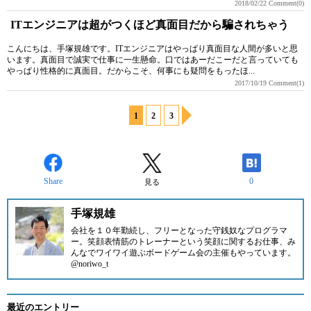
2018/02/22
Comment(0)
ITエンジニアは超がつくほど真面目だから騙されちゃう
こんにちは、手塚規雄です。ITエンジニアはやっぱり真面目な人間が多いと思
います。真面目で誠実で仕事に一生懸命。口ではあーだこーだと言っていても
やっぱり性格的に真面目。だからこそ、何事にも疑問をもったほ...
2017/10/19
Comment(1)
1
2
3
Share
0
見る
手塚規雄
会社を１０年勤続し、フリーとなった守銭奴なプログラマ
ー。笑顔表情筋のトレーナーという笑顔に関するお仕事、み
んなでワイワイ遊ぶボードゲーム会の主催もやっています。
@noriwo_t
最近のエントリー