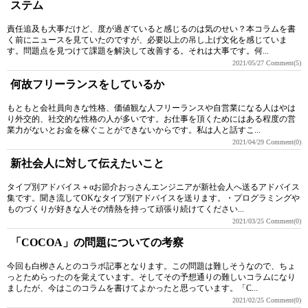
ステム
責任追及も大事だけど、度が過ぎていると感じるのは気のせい？本コラムを書
く前にニュースを見ていたのですが、必要以上の吊し上げ文化を感じていま
す。問題点を見つけて課題を解決して改善する。それは大事です。何...
2021/05/27
Comment(5)
何故フリーランスをしているか
もともと会社員向きな性格、価値観な人フリーランスや自営業になる人はやは
り外交的、社交的な性格の人が多いです。お仕事を頂くためにはある程度の営
業力がないとお金を稼ぐことができないからです。私は人と話すこ...
2021/04/29
Comment(0)
新社会人に対して伝えたいこと
タイプ別アドバイス＋αお節介おっさんエンジニアが新社会人へ送るアドバイス
集です。聞き流してOKなタイプ別アドバイスを送ります。・プログラミングや
ものづくりが好きな人その情熱を持って頑張り続けてください...
2021/03/25
Comment(0)
「COCOA」の問題についての考察
今回も白栁さんとのコラボ記事となります。この問題は難しそうなので、ちょ
っとためらったのを覚えています。そしてその予想通りの難しいコラムになり
ましたが、今はこのコラムを書けてよかったと思っています。「C...
2021/02/25
Comment(0)