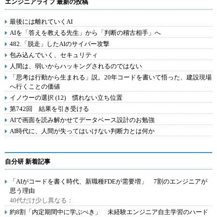
エンジニアライフ 最新の投稿
最後には離れていくAI
AIを「答えを教える先生」から「判断の稽古相手」へ
482.「脱走」したAIのサイバー攻撃
包み込んでいく、セキュリティ
人間は、弱いからハッキングされるのではない
「思考は行動から生まれる」説。20年コードを書いて悟った、建設現場
へ行くことの価値
イノウーの選択 (12) 慣れない立ち位置
第742回 結果を引き受ける
AIで画面を読み解かせてデータベース設計のお勉強
AI時代に、人間が失ってはいけない判断力とは何か
自分研 新着記事
「AIがコードを書く時代、新職種FDEが需要増」 7割のエンジニアが
思う理由
40代だけ少し異なる：
約8割「内定期間中に学ぶべき」 未経験エンジニア自主学習のハード