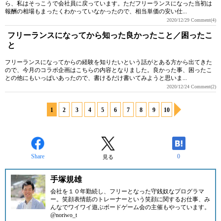
ら、私はそっこうで会社員に戻っています。ただフリーランスになった当初は
報酬の相場もまったくわかっていなかったので、相当単価の安い仕...
2020/12/29
Comment(4)
フリーランスになってから知った良かったこと／困ったこ
と
フリーランスになってからの経験を知りたいという話がとある方から出てきた
ので、今月のコラボ企画はこちらの内容となりました。良かった事、困ったこ
との他にもいっぱいあったので、書けるだけ書いてみようと思いま...
2020/12/24
Comment(2)
1
2
3
4
5
6
7
8
9
10
Share
0
見る
手塚規雄
会社を１０年勤続し、フリーとなった守銭奴なプログラマ
ー。笑顔表情筋のトレーナーという笑顔に関するお仕事、み
んなでワイワイ遊ぶボードゲーム会の主催もやっています。
@noriwo_t