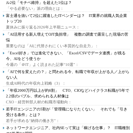
ル2位「モチベ維持」を超えた1位は？
「やる必要ない」派の理由とは：
富士通を抜いて2位に躍進したITベンダーは？ IT業界の就職人気企業
トップ20
夏休みに振り返る2026年上半期ニュース：
「AI活用する新人増えてOJT負担増」 複数の調査で露呈した現場の苦
悩
重要なのは「AIに代替されにくい本質的な自走力」：
「Excel好き」では進化できない、「Excel/CSVでデータ連携」が残る
今、AIをどう使うか
今週の「＠IT」よく読まれた記事“10選”：
「AIで何を変えたの？」と問われる今、転職で年収が上がる人／上がら
ない人
生成AI時代の年収向上戦略（3）：
「年収2000万円以上が約6割」 CTO、CIOなどハイクラス転職が5年で
2.2倍のバブル、求められる人材像は
CXO・経営幹部人材の転職市場動向：
若手ITエンジニアの5割が「管理職になりたくない」 それでも「引き
受ける条件」とは？
若手が求める“納得の働き方”：
ネットワークエンジニア、社内SEって実は「稼げる仕事」？ IT職種別