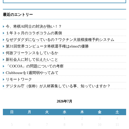
最近のエントリー
今、将棋AI同士の対決が熱い！？
１年３ヶ月のコラボコラムの裏側
なぜグダグダになっているの？ワクチン大規模接種予約システム
第31回世界コンピュータ将棋選手権はelmoの優勝
何故フリーランスをしているか
新社会人に対して伝えたいこと
「COCOA」の問題についての考察
Clubhouseを1週間弱やってみて
リモートワーク
デジタル庁（仮称）が人材募集している事、知っていますか？
2026年7月
日
月
火
水
木
金
土
1
2
3
4
5
6
7
8
9
10
11