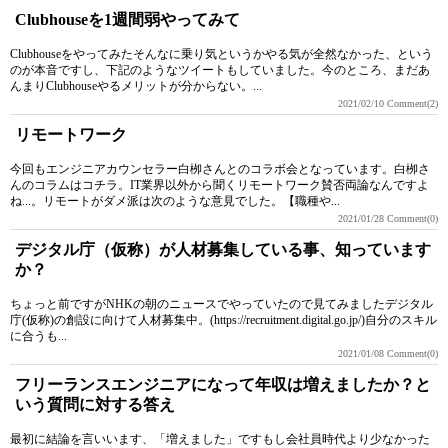
Clubhouseを1週間弱やってみて
Clubhouseをやってみたそんなに乗り気というかやる気が全然なかった、という
のが本音ですし、下記のようなツイートもしていました。今のところ、まだあ
んまりClubhouseやるメリットが分からない。...
2021/02/10
Comment(2)
リモートワーク
今回もエンジニアカウンセラー白栁さんとのコラボ会となっています。白栁さ
んのコラムはコチラ。IT業界以外から聞くリモートワーク賛否両論なんですよ
ね...。リモートがダメ派は次のような意見でした。【職種や...
2021/01/28
Comment(0)
デジタル庁（仮称）が人材募集している事、知っています
か？
ちょっと前ですがNHKの朝のニュースでやっていたので見てみましたデジタル
庁(仮称)の創設に向けて人材募集中。(https://recruitment.digital.go.jp/)自分のスキル
に合うも...
2021/01/08
Comment(0)
フリーランスエンジニアになって年収は増えましたか？と
いう質問に対する答え
最初に結論を言いいます、「増えました」ですもし会社員時代より少なかった