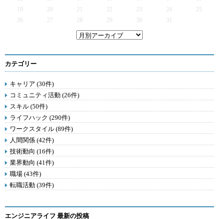
19
20
21
22
23
24
25
26
27
28
29
30
31
カテゴリー
キャリア (30件)
コミュニティ活動 (26件)
スキル (50件)
ライフハック (290件)
ワークスタイル (89件)
人間関係 (42件)
技術動向 (16件)
業界動向 (41件)
職場 (43件)
転職活動 (39件)
エンジニアライフ 最新の投稿