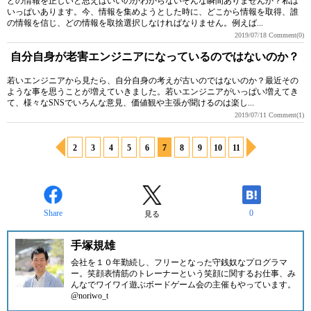
どの情報を正しいと思えばいいのかわからないそんな瞬間ありませんか？私は
いっぱいあります。今、情報を集めようとした時に、どこから情報を取得、誰
の情報を信じ、どの情報を取捨選択しなければなりません。例えば...
2019/07/18
Comment(0)
自分自身が老害エンジニアになっているのではないのか？
若いエンジニアから見たら、自分自身の考えが古いのではないのか？最近その
ような事を思うことが増えていきました。若いエンジニアがいっぱい増えてき
て、様々なSNSでいろんな意見、価値観や主張が聞けるのは楽し...
2019/07/11
Comment(1)
2
3
4
5
6
7
8
9
10
11
Share
0
見る
手塚規雄
会社を１０年勤続し、フリーとなった守銭奴なプログラマ
ー。笑顔表情筋のトレーナーという笑顔に関するお仕事、み
んなでワイワイ遊ぶボードゲーム会の主催もやっています。
@noriwo_t