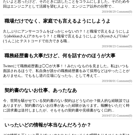
たいよと思ったけど、そのときに話したことをコラムにしました。そのため今
回はエンジニアとして活躍を望む人より、エンジニア以外の分野で...
2019/08/29
Comment(0)
職場だけでなく、家庭でも言えるようにしようよ
久しぶりにアンサーコラムをばっかじゃないの？！と職場で言えるようにしよ
う(abekkanさん)アホちゃう？！と職場で言えるようにしよう(Kyonさん)"Unko"
(うんこ)とテストコードで出力できる職...
2019/08/23
Comment(0)
職務経歴書も大事だけど、何を話すかのほうが大事
Twitterにて職務経歴書は◯◯が大事！！みたいなものを見ました。私はいつも
面談されるほうで、私自身が誰かの職務経歴書をみて採用などはやったことが
ありません。でももし逆の立場になったら、として考えて...
2019/08/01
Comment(0)
契約書のないお仕事、あったなあ
今、世間を騒がせている契約書のない契約はどうなのか？個人的な経験談では
ありますが、契約書のないお仕事があった経験があります。報酬をいただく時
に請求書は送付しましたが、そもそもの契約書や見積書がなく口約...
2019/07/25
Comment(0)
いったいどの情報が本当なんだろうか？