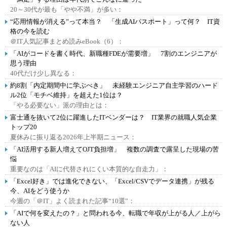
20～30代が最も「やや不満」が多い：
“応用情報が消える”って本当？ 「生成AIパスポート」って何？ IT資
格の今を読む
＠IT人気記事まとめ読みeBook（6）：
「AIがコードを書く時代、新職種FDEが需要増」 7割のエンジニアが
思う理由
40代だけ少し異なる：
約8割「内定期間中に学ぶべき」 未経験エンジニア自主学習のハード
ル2位「モチベ維持」を超えた1位は？
「やる必要ない」派の理由とは：
富士通を抜いて2位に躍進したITベンダーは？ IT業界の就職人気企業
トップ20
夏休みに振り返る2026年上半期ニュース：
「AI活用する新人増えてOJT負担増」 複数の調査で露呈した現場の苦
悩
重要なのは「AIに代替されにくい本質的な自走力」：
「Excel好き」では進化できない、「Excel/CSVでデータ連携」が残る
今、AIをどう使うか
今週の「＠IT」よく読まれた記事“10選”：
「AIで何を変えたの？」と問われる今、転職で年収が上がる人／上がら
ない人