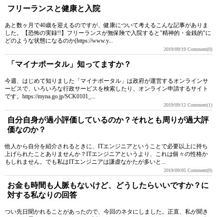
フリーランスと健康と入院
あと数ヶ月で40歳を迎えるのですが、健康について考えるこんな記事がありま
した。【恐怖の実録!!】フリーランスが無保険で入院すると"精神的・金銭的"に
どのような状態になるのか(https://www.y...
2019/09/19
Comment(0)
「マイナポータル」知ってますか？
今週、はじめて知りました「マイナポータル」は政府が運営するオンラインサ
ービスで、いろいろな行政サービスを検索したり、オンライン申請するサイト
です。https://myna.go.jp/SCK0101_...
2019/09/12
Comment(1)
自分自身が過小評価しているのか？それとも周りが過大評
価なのか？
他人から自分を紹介されるときに、ITエンジニアということで必要以上に持ち
上げられたことありませんか？ITエンジニアというより、これは個々の性格か
もしれません。でも私はITエンジニアは謙虚なかたが多いと...
2019/09/05
Comment(0)
お金も時間も人脈もないけど、どうしたらいいですか？に
対する私なりの回答
つい先日聞かれることがあったので、今回のネタにしました。正直、私が聞き