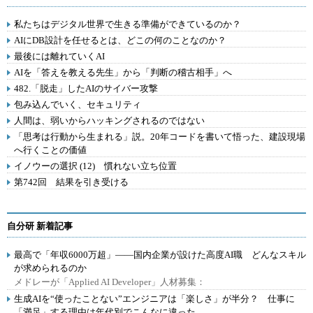
私たちはデジタル世界で生きる準備ができているのか？
AIにDB設計を任せるとは、どこの何のことなのか？
最後には離れていくAI
AIを「答えを教える先生」から「判断の稽古相手」へ
482.「脱走」したAIのサイバー攻撃
包み込んでいく、セキュリティ
人間は、弱いからハッキングされるのではない
「思考は行動から生まれる」説。20年コードを書いて悟った、建設現場
へ行くことの価値
イノウーの選択 (12) 慣れない立ち位置
第742回 結果を引き受ける
自分研 新着記事
最高で「年収6000万超」――国内企業が設けた高度AI職 どんなスキル
が求められるのか
メドレーが「Applied AI Developer」人材募集：
生成AIを“使ったことない”エンジニアは「楽しさ」が半分？ 仕事に
「満足」する理由は年代別でこんなに違った