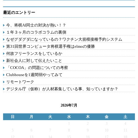
最近のエントリー
今、将棋AI同士の対決が熱い！？
１年３ヶ月のコラボコラムの裏側
なぜグダグダになっているの？ワクチン大規模接種予約システム
第31回世界コンピュータ将棋選手権はelmoの優勝
何故フリーランスをしているか
新社会人に対して伝えたいこと
「COCOA」の問題についての考察
Clubhouseを1週間弱やってみて
リモートワーク
デジタル庁（仮称）が人材募集している事、知っていますか？
2026年7月
日
月
火
水
木
金
土
1
2
3
4
5
6
7
8
9
10
11
12
13
14
15
16
17
18