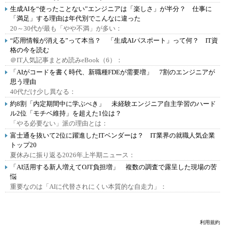
生成AIを“使ったことない”エンジニアは「楽しさ」が半分？ 仕事に
「満足」する理由は年代別でこんなに違った
20～30代が最も「やや不満」が多い：
“応用情報が消える”って本当？ 「生成AIパスポート」って何？ IT資
格の今を読む
＠IT人気記事まとめ読みeBook（6）：
「AIがコードを書く時代、新職種FDEが需要増」 7割のエンジニアが
思う理由
40代だけ少し異なる：
約8割「内定期間中に学ぶべき」 未経験エンジニア自主学習のハード
ル2位「モチベ維持」を超えた1位は？
「やる必要ない」派の理由とは：
富士通を抜いて2位に躍進したITベンダーは？ IT業界の就職人気企業
トップ20
夏休みに振り返る2026年上半期ニュース：
「AI活用する新人増えてOJT負担増」 複数の調査で露呈した現場の苦
悩
重要なのは「AIに代替されにくい本質的な自走力」：
利用規約