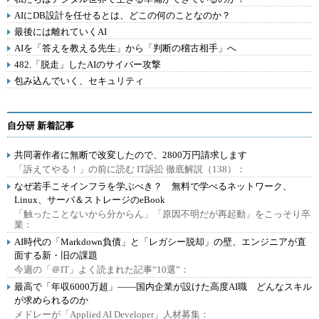
AIにDB設計を任せるとは、どこの何のことなのか？
最後には離れていくAI
AIを「答えを教える先生」から「判断の稽古相手」へ
482.「脱走」したAIのサイバー攻撃
包み込んでいく、セキュリティ
自分研 新着記事
共同著作者に無断で改変したので、2800万円請求します
「訴えてやる！」の前に読む IT訴訟 徹底解説（138）：
なぜ若手こそインフラを学ぶべき？ 無料で学べるネットワーク、
Linux、サーバ＆ストレージのeBook
「触ったことないから分からん」「原因不明だが再起動」をこっそり卒
業：
AI時代の「Markdown負債」と「レガシー脱却」の壁、エンジニアが直
面する新・旧の課題
今週の「＠IT」よく読まれた記事“10選”：
最高で「年収6000万超」――国内企業が設けた高度AI職 どんなスキル
が求められるのか
メドレーが「Applied AI Developer」人材募集：