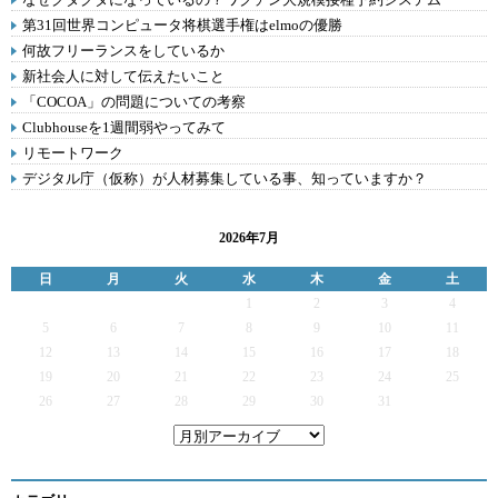
第31回世界コンピュータ将棋選手権はelmoの優勝
何故フリーランスをしているか
新社会人に対して伝えたいこと
「COCOA」の問題についての考察
Clubhouseを1週間弱やってみて
リモートワーク
デジタル庁（仮称）が人材募集している事、知っていますか？
2026年7月
日
月
火
水
木
金
土
1
2
3
4
5
6
7
8
9
10
11
12
13
14
15
16
17
18
19
20
21
22
23
24
25
26
27
28
29
30
31