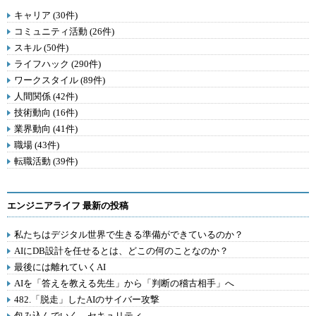
キャリア (30件)
コミュニティ活動 (26件)
スキル (50件)
ライフハック (290件)
ワークスタイル (89件)
人間関係 (42件)
技術動向 (16件)
業界動向 (41件)
職場 (43件)
転職活動 (39件)
エンジニアライフ 最新の投稿
私たちはデジタル世界で生きる準備ができているのか？
AIにDB設計を任せるとは、どこの何のことなのか？
最後には離れていくAI
AIを「答えを教える先生」から「判断の稽古相手」へ
482.「脱走」したAIのサイバー攻撃
包み込んでいく、セキュリティ