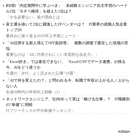
約8割「内定期間中に学ぶべき」 未経験エンジニア自主学習のハード
ル2位「モチベ維持」を超えた1位は？
「やる必要ない」派の理由とは：
富士通を抜いて2位に躍進したITベンダーは？ IT業界の就職人気企業
トップ20
夏休みに振り返る2026年上半期ニュース：
「AI活用する新人増えてOJT負担増」 複数の調査で露呈した現場の苦
悩
重要なのは「AIに代替されにくい本質的な自走力」：
「Excel好き」では進化できない、「Excel/CSVでデータ連携」が残る
今、AIをどう使うか
今週の「＠IT」よく読まれた記事“10選”：
「AIで何を変えたの？」と問われる今、転職で年収が上がる人／上がら
ない人
生成AI時代の年収向上戦略（3）：
ネットワークエンジニア、社内SEって実は「稼げる仕事」？ IT職種別
の“単価”に明暗
ITフリーランスの平均単価ランキング：
利用規約