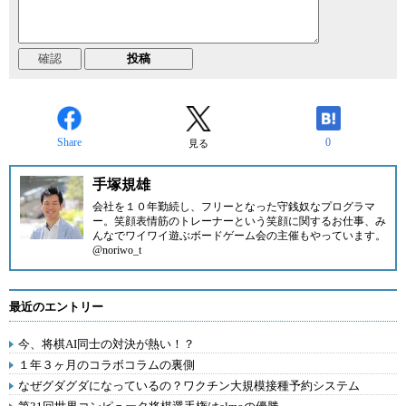
Share
0
見る
手塚規雄
会社を１０年勤続し、フリーとなった守銭奴なプログラマ
ー。笑顔表情筋のトレーナーという笑顔に関するお仕事、み
んなでワイワイ遊ぶボードゲーム会の主催もやっています。
@noriwo_t
最近のエントリー
今、将棋AI同士の対決が熱い！？
１年３ヶ月のコラボコラムの裏側
なぜグダグダになっているの？ワクチン大規模接種予約システム