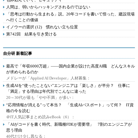
人間は、弱いからハッキングされるのではない
「思考は行動から生まれる」説。20年コードを書いて悟った、建設現場
へ行くことの価値
イノウーの選択 (12) 慣れない立ち位置
第742回 結果を引き受ける
自分研 新着記事
最高で「年収6000万超」――国内企業が設けた高度AI職 どんなスキル
が求められるのか
メドレーが「Applied AI Developer」人材募集：
生成AIを“使ったことない”エンジニアは「楽しさ」が半分？ 仕事に
「満足」する理由は年代別でこんなに違った
20～30代が最も「やや不満」が多い：
“応用情報が消える”って本当？ 「生成AIパスポート」って何？ IT資
格の今を読む
＠IT人気記事まとめ読みeBook（6）：
「AIがコードを書く時代、新職種FDEが需要増」 7割のエンジニアが
思う理由
40代だけ少し異なる：