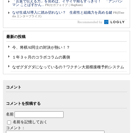
「言葉で伝える力」を育めば、イヤイヤ期もすっきり！ 「アンパン
マン ことばずかん...
PR(セガフェイブ｜HugKum)
なぜ生成AI導入に踏み切れない？ 生産性と組織力を高める鍵
PR(ITme
dia エンタープライズ)
Recommended by
最新の投稿
今、将棋AI同士の対決が熱い！？
１年３ヶ月のコラボコラムの裏側
なぜグダグダになっているの？ワクチン大規模接種予約システム
コメント
コメントを投稿する
名前
名前を記憶しておく
コメント：