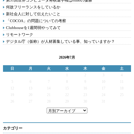
第31回世界コンピュータ将棋選手権はelmoの優勝
何故フリーランスをしているか
新社会人に対して伝えたいこと
「COCOA」の問題についての考察
Clubhouseを1週間弱やってみて
リモートワーク
デジタル庁（仮称）が人材募集している事、知っていますか？
2026年7月
日
月
火
水
木
金
土
1
2
3
4
5
6
7
8
9
10
11
12
13
14
15
16
17
18
19
20
21
22
23
24
25
26
27
28
29
30
31
カテゴリー