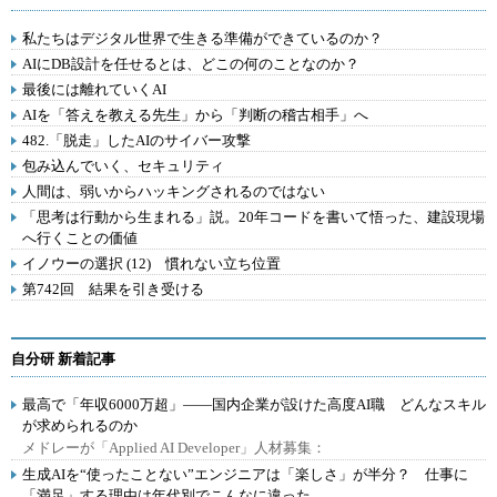
私たちはデジタル世界で生きる準備ができているのか？
AIにDB設計を任せるとは、どこの何のことなのか？
最後には離れていくAI
AIを「答えを教える先生」から「判断の稽古相手」へ
482.「脱走」したAIのサイバー攻撃
包み込んでいく、セキュリティ
人間は、弱いからハッキングされるのではない
「思考は行動から生まれる」説。20年コードを書いて悟った、建設現場
へ行くことの価値
イノウーの選択 (12) 慣れない立ち位置
第742回 結果を引き受ける
自分研 新着記事
最高で「年収6000万超」――国内企業が設けた高度AI職 どんなスキル
が求められるのか
メドレーが「Applied AI Developer」人材募集：
生成AIを“使ったことない”エンジニアは「楽しさ」が半分？ 仕事に
「満足」する理由は年代別でこんなに違った