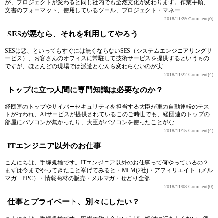
が、プロジェクトが変わると同じ社内でも全然文化が変わります。作業手順、
文書のフォーマット、使用しているツール、プロジェクト・マネー...
2018/11/29
Comment(0)
SESが悪なら、それを利用してやろう
SESは悪、といってもすぐには無くならないSES（システムエンジニアリングサ
ービス）、お客さんのオフィスに常駐して技術サービスを提供するというもの
ですが、ほとんどの現場では派遣となんら変わらないのが実...
2018/11/22
Comment(4)
トップに立つ人間に専門知識は必要なのか？
経団連のトップやサイバーセキュリティを担当する大臣が車の自動運転のテス
トが行われ、AIサービスが提供されているこのご時世でも、経団連のトップの
部屋にパソコンが無かったり、大臣がパソコンを使ったことがな...
2018/11/15
Comment(4)
ITエンジニア以外のお仕事
こんにちは、手塚規雄です。ITエンジニア以外のお仕事って何やっているの？
まずは今までやってきたこと挙げてみると・MLM(2社)・アフィリエイト（メル
マガ、PPC）・情報商材の販売・メルマガ・せどり全部...
2018/11/08
Comment(0)
仕事とプライベート、別々にしたい？