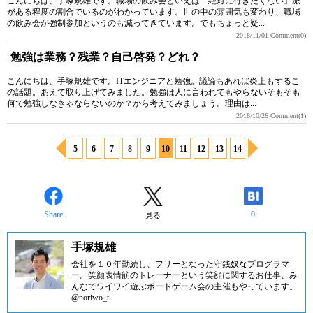
こんにちは、手塚規雄です。職場の飲み会といえば「絶対に行きたくない」派
がある程度の割合でいるのがわかっています。世の中の雰囲気も変わり、職場
の飲み会が強制参加というのも減ってきています。でもちょっと疑...
2018/11/01
Comment(0)
勉強は業務？残業？自己啓発？どれ？
こんにちは、手塚規雄です。ITエンジニアと勉強。議論もあれば炎上もするこ
の話題。あえて取り上げてみました。勉強は人に言われてもやらないそもそも
何で勉強しなきゃならないのか？から考えてみましょう。理由は...
2018/10/26
Comment(1)
5
6
7
8
9
10
11
12
13
14
Share
0
見る
手塚規雄
会社を１０年勤続し、フリーとなった守銭奴なプログラマ
ー。笑顔表情筋のトレーナーという笑顔に関するお仕事、み
んなでワイワイ遊ぶボードゲーム会の主催もやっています。
@noriwo_t