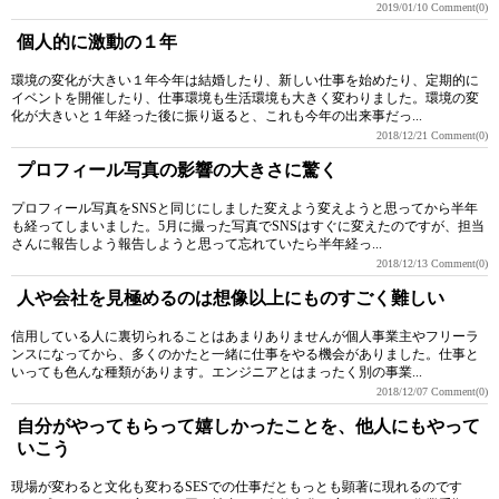
2019/01/10
Comment(0)
個人的に激動の１年
環境の変化が大きい１年今年は結婚したり、新しい仕事を始めたり、定期的に
イベントを開催したり、仕事環境も生活環境も大きく変わりました。環境の変
化が大きいと１年経った後に振り返ると、これも今年の出来事だっ...
2018/12/21
Comment(0)
プロフィール写真の影響の大きさに驚く
プロフィール写真をSNSと同じにしました変えよう変えようと思ってから半年
も経ってしまいました。5月に撮った写真でSNSはすぐに変えたのですが、担当
さんに報告しよう報告しようと思って忘れていたら半年経っ...
2018/12/13
Comment(0)
人や会社を見極めるのは想像以上にものすごく難しい
信用している人に裏切られることはあまりありませんが個人事業主やフリーラ
ンスになってから、多くのかたと一緒に仕事をやる機会がありました。仕事と
いっても色んな種類があります。エンジニアとはまったく別の事業...
2018/12/07
Comment(0)
自分がやってもらって嬉しかったことを、他人にもやって
いこう
現場が変わると文化も変わるSESでの仕事だともっとも顕著に現れるのです