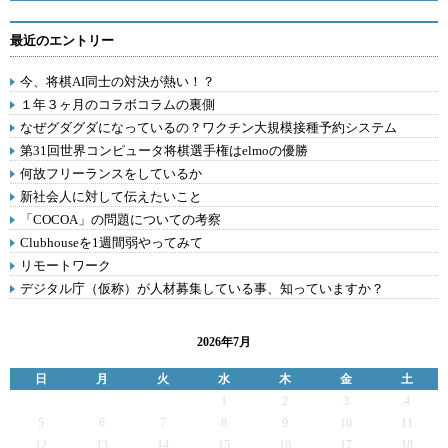
最近のエントリー
今、将棋AI同士の対決が熱い！？
１年３ヶ月のコラボコラムの裏側
なぜグダグダになっているの？ワクチン大規模接種予約システム
第31回世界コンピュータ将棋選手権はelmoの優勝
何故フリーランスをしているか
新社会人に対して伝えたいこと
「COCOA」の問題についての考察
Clubhouseを1週間弱やってみて
リモートワーク
デジタル庁（仮称）が人材募集している事、知っていますか？
2026年7月
日
月
火
水
木
金
土
1
2
3
4
5
6
7
8
9
10
11
12
13
14
15
16
17
18