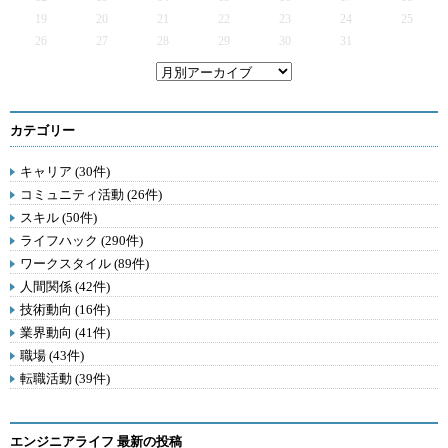
19
20
21
22
23
24
25
26
27
28
29
30
31
カテゴリー
キャリア (30件)
コミュニティ活動 (26件)
スキル (50件)
ライフハック (290件)
ワークスタイル (89件)
人間関係 (42件)
技術動向 (16件)
業界動向 (41件)
職場 (43件)
転職活動 (39件)
エンジニアライフ 最新の投稿