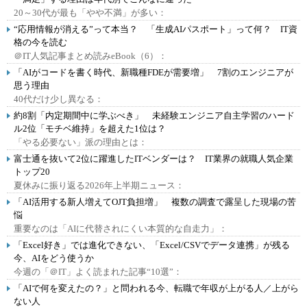
20～30代が最も「やや不満」が多い：
“応用情報が消える”って本当？ 「生成AIパスポート」って何？ IT資
格の今を読む
＠IT人気記事まとめ読みeBook（6）：
「AIがコードを書く時代、新職種FDEが需要増」 7割のエンジニアが
思う理由
40代だけ少し異なる：
約8割「内定期間中に学ぶべき」 未経験エンジニア自主学習のハード
ル2位「モチベ維持」を超えた1位は？
「やる必要ない」派の理由とは：
富士通を抜いて2位に躍進したITベンダーは？ IT業界の就職人気企業
トップ20
夏休みに振り返る2026年上半期ニュース：
「AI活用する新人増えてOJT負担増」 複数の調査で露呈した現場の苦
悩
重要なのは「AIに代替されにくい本質的な自走力」：
「Excel好き」では進化できない、「Excel/CSVでデータ連携」が残る
今、AIをどう使うか
今週の「＠IT」よく読まれた記事“10選”：
「AIで何を変えたの？」と問われる今、転職で年収が上がる人／上がら
ない人