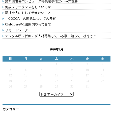
第31回世界コンピュータ将棋選手権はelmoの優勝
何故フリーランスをしているか
新社会人に対して伝えたいこと
「COCOA」の問題についての考察
Clubhouseを1週間弱やってみて
リモートワーク
デジタル庁（仮称）が人材募集している事、知っていますか？
2026年7月
日
月
火
水
木
金
土
1
2
3
4
5
6
7
8
9
10
11
12
13
14
15
16
17
18
19
20
21
22
23
24
25
26
27
28
29
30
31
カテゴリー