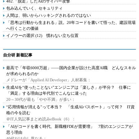
482.「脱走」したAIのサイバー攻撃
包み込んでいく、セキュリティ
人間は、弱いからハッキングされるのではない
「思考は行動から生まれる」説。20年コードを書いて悟った、建設現場
へ行くことの価値
イノウーの選択 (12) 慣れない立ち位置
自分研 新着記事
最高で「年収6000万超」――国内企業が設けた高度AI職 どんなスキル
が求められるのか
メドレーが「Applied AI Developer」人材募集：
生成AIを“使ったことない”エンジニアは「楽しさ」が半分？ 仕事に
「満足」する理由は年代別でこんなに違った
20～30代が最も「やや不満」が多い：
“応用情報が消える”って本当？ 「生成AIパスポート」って何？ IT資
格の今を読む
＠IT人気記事まとめ読みeBook（6）：
「AIがコードを書く時代、新職種FDEが需要増」 7割のエンジニアが
思う理由
40代だけ少し異なる：