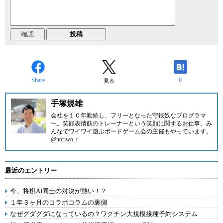
Share
0
見る
手塚規雄
会社を１０年勤続し、フリーとなった守銭奴なプログラマ
ー。笑顔表情筋のトレーナーという笑顔に関するお仕事、み
んなでワイワイ遊ぶボードゲーム会の主催もやっています。
@noriwo_t
最近のエントリー
今、将棋AI同士の対決が熱い！？
１年３ヶ月のコラボコラムの裏側
なぜグダグダになっているの？ワクチン大規模接種予約システム