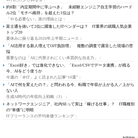
約8割「内定期間中に学ぶべき」 未経験エンジニア自主学習のハード
ル2位「モチベ維持」を超えた1位は？
「やる必要ない」派の理由とは：
富士通を抜いて2位に躍進したITベンダーは？ IT業界の就職人気企業
トップ20
夏休みに振り返る2026年上半期ニュース：
「AI活用する新人増えてOJT負担増」 複数の調査で露呈した現場の苦
悩
重要なのは「AIに代替されにくい本質的な自走力」：
「Excel好き」では進化できない、「Excel/CSVでデータ連携」が残る
今、AIをどう使うか
今週の「＠IT」よく読まれた記事“10選”：
「AIで何を変えたの？」と問われる今、転職で年収が上がる人／上がら
ない人
生成AI時代の年収向上戦略（3）：
ネットワークエンジニア、社内SEって実は「稼げる仕事」？ IT職種別
の“単価”に明暗
ITフリーランスの平均単価ランキング：
利用規約