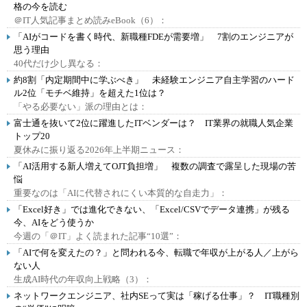
格の今を読む
＠IT人気記事まとめ読みeBook（6）：
「AIがコードを書く時代、新職種FDEが需要増」 7割のエンジニアが
思う理由
40代だけ少し異なる：
約8割「内定期間中に学ぶべき」 未経験エンジニア自主学習のハード
ル2位「モチベ維持」を超えた1位は？
「やる必要ない」派の理由とは：
富士通を抜いて2位に躍進したITベンダーは？ IT業界の就職人気企業
トップ20
夏休みに振り返る2026年上半期ニュース：
「AI活用する新人増えてOJT負担増」 複数の調査で露呈した現場の苦
悩
重要なのは「AIに代替されにくい本質的な自走力」：
「Excel好き」では進化できない、「Excel/CSVでデータ連携」が残る
今、AIをどう使うか
今週の「＠IT」よく読まれた記事“10選”：
「AIで何を変えたの？」と問われる今、転職で年収が上がる人／上がら
ない人
生成AI時代の年収向上戦略（3）：
ネットワークエンジニア、社内SEって実は「稼げる仕事」？ IT職種別