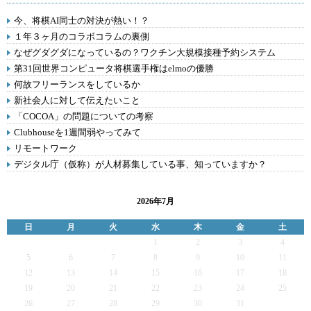
今、将棋AI同士の対決が熱い！？
１年３ヶ月のコラボコラムの裏側
なぜグダグダになっているの？ワクチン大規模接種予約システム
第31回世界コンピュータ将棋選手権はelmoの優勝
何故フリーランスをしているか
新社会人に対して伝えたいこと
「COCOA」の問題についての考察
Clubhouseを1週間弱やってみて
リモートワーク
デジタル庁（仮称）が人材募集している事、知っていますか？
2026年7月
日
月
火
水
木
金
土
1
2
3
4
5
6
7
8
9
10
11
12
13
14
15
16
17
18
19
20
21
22
23
24
25
26
27
28
29
30
31