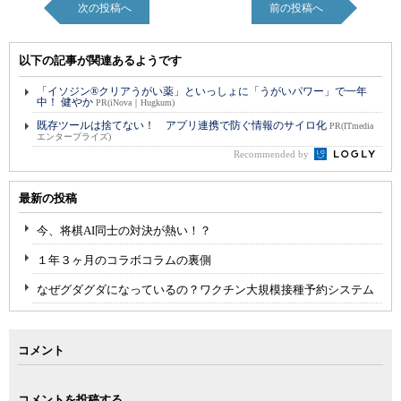
次の投稿へ
前の投稿へ
以下の記事が関連あるようです
「イソジン®クリアうがい薬」といっしょに「うがいパワー」で一年
中！ 健やか
PR(iNova｜Hugkum)
既存ツールは捨てない！ アプリ連携で防ぐ情報のサイロ化
PR(ITmedia
エンタープライズ)
Recommended by
最新の投稿
今、将棋AI同士の対決が熱い！？
１年３ヶ月のコラボコラムの裏側
なぜグダグダになっているの？ワクチン大規模接種予約システム
コメント
コメントを投稿する