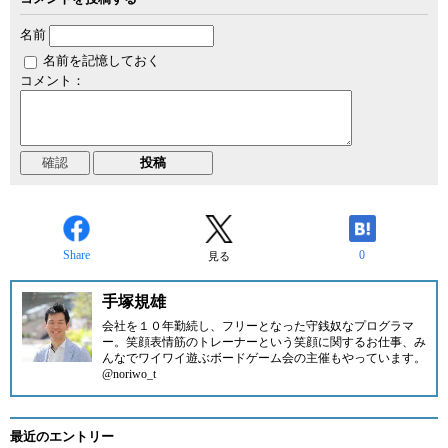
名前
名前を記憶しておく
コメント：
Share
0
見る
手塚規雄
会社を１０年勤続し、フリーとなった守銭奴なプログラマ
ー。笑顔表情筋のトレーナーという笑顔に関するお仕事、み
んなでワイワイ遊ぶボードゲーム会の主催もやっています。
@noriwo_t
最近のエントリー