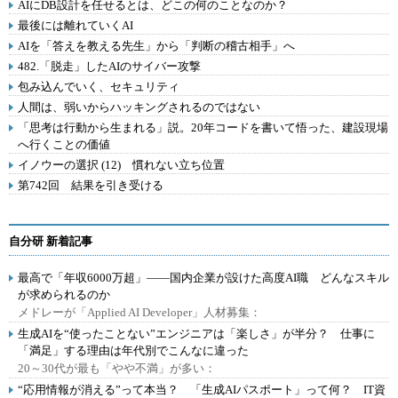
AIにDB設計を任せるとは、どこの何のことなのか？
最後には離れていくAI
AIを「答えを教える先生」から「判断の稽古相手」へ
482.「脱走」したAIのサイバー攻撃
包み込んでいく、セキュリティ
人間は、弱いからハッキングされるのではない
「思考は行動から生まれる」説。20年コードを書いて悟った、建設現場
へ行くことの価値
イノウーの選択 (12) 慣れない立ち位置
第742回 結果を引き受ける
自分研 新着記事
最高で「年収6000万超」――国内企業が設けた高度AI職 どんなスキル
が求められるのか
メドレーが「Applied AI Developer」人材募集：
生成AIを“使ったことない”エンジニアは「楽しさ」が半分？ 仕事に
「満足」する理由は年代別でこんなに違った
20～30代が最も「やや不満」が多い：
“応用情報が消える”って本当？ 「生成AIパスポート」って何？ IT資