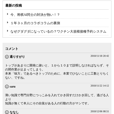
最新の投稿
今、将棋AI同士の対決が熱い！？
１年３ヶ月のコラボコラムの裏側
なぜグダグダになっているの？ワクチン大規模接種予約システム
コメント
2018/11/18 20:42
通りすがり
トップがあまりに開発に疎いと、１から１０まで説明しなければならず、そ
の間作業が止まってしまう。
本来「味方」であるべきトップのために、本業でひないことに工数とりちく
ない、ですね。
2018/11/22 14:12
saru
薄い知識で専門分野につっこみを入れてかき回すだけかき回して、逃げる人
より
知識が無くて本人にその自覚がある人の行動の方がマシです。
2018/12/06 08:51
ななし