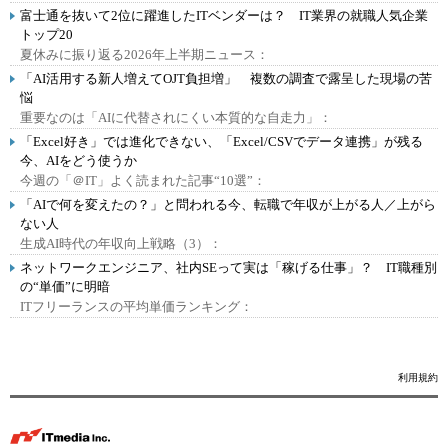
富士通を抜いて2位に躍進したITベンダーは？ IT業界の就職人気企業
トップ20
夏休みに振り返る2026年上半期ニュース：
「AI活用する新人増えてOJT負担増」 複数の調査で露呈した現場の苦
悩
重要なのは「AIに代替されにくい本質的な自走力」：
「Excel好き」では進化できない、「Excel/CSVでデータ連携」が残る
今、AIをどう使うか
今週の「＠IT」よく読まれた記事“10選”：
「AIで何を変えたの？」と問われる今、転職で年収が上がる人／上がら
ない人
生成AI時代の年収向上戦略（3）：
ネットワークエンジニア、社内SEって実は「稼げる仕事」？ IT職種別
の“単価”に明暗
ITフリーランスの平均単価ランキング：
利用規約