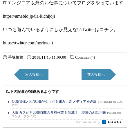
ITエンジニア以外のお仕事についてブログをやっています
https://ameblo.jp/tla-kichijoji
いつも遊んでいるようにしか見えないTwitterはコチラ。
https://twitter.com/noriwo_t
手塚規雄
2018/11/15 11:00:00
Comment(4)
次の投稿へ
前の投稿へ
以下の記事が関連あるようです
GOETHEとFINCHIがタッグを組み、新メディアを創設
PR(FINCHI on GOE
THE)
大阪ガスが月2000時間の共有作業を削減！ 現場のAI活用術
PR(ITmedia
エンタープライズ)
Recommended by