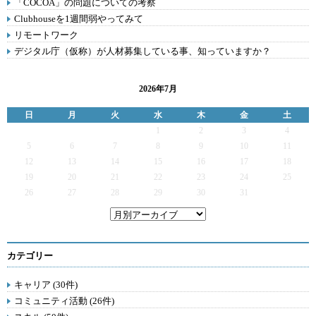
「COCOA」の問題についての考察
Clubhouseを1週間弱やってみて
リモートワーク
デジタル庁（仮称）が人材募集している事、知っていますか？
2026年7月
日
月
火
水
木
金
土
1
2
3
4
5
6
7
8
9
10
11
12
13
14
15
16
17
18
19
20
21
22
23
24
25
26
27
28
29
30
31
カテゴリー
キャリア (30件)
コミュニティ活動 (26件)