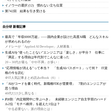
イノウーの選択 (12) 慣れない立ち位置
第742回 結果を引き受ける
自分研 新着記事
最高で「年収6000万超」――国内企業が設けた高度AI職 どんなスキル
が求められるのか
メドレーが「Applied AI Developer」人材募集：
生成AIを“使ったことない”エンジニアは「楽しさ」が半分？ 仕事に
「満足」する理由は年代別でこんなに違った
20～30代が最も「やや不満」が多い：
“応用情報が消える”って本当？ 「生成AIパスポート」って何？ IT資
格の今を読む
＠IT人気記事まとめ読みeBook（6）：
「AIがコードを書く時代、新職種FDEが需要増」 7割のエンジニアが
思う理由
40代だけ少し異なる：
約8割「内定期間中に学ぶべき」 未経験エンジニア自主学習のハード
ル2位「モチベ維持」を超えた1位は？
「やる必要ない」派の理由とは：