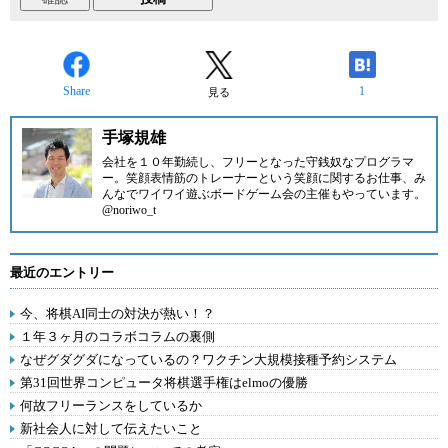
Share
1
見る
手塚規雄
会社を１０年勤続し、フリーとなった守銭奴なプログラマ
ー。笑顔表情筋のトレーナーという笑顔に関するお仕事、み
んなでワイワイ遊ぶボードゲーム会の主催もやっています。
@noriwo_t
最近のエントリー
今、将棋AI同士の対決が熱い！？
１年３ヶ月のコラボコラムの裏側
なぜグダグダになっているの？ワクチン大規模接種予約システム
第31回世界コンピュータ将棋選手権はelmoの優勝
何故フリーランスをしているか
新社会人に対して伝えたいこと