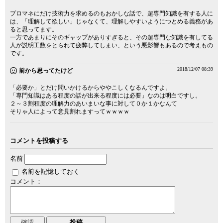
プロマネにだけ技術力を求めるのもおかしな話で、超専門知識を有する人に
は、「理解して欲しい」じゃなくて、理解しやすいようにつとめる義務があ
ると思ってます。
一方であまりにそのギャップがありすぎると、その超専門な知識を有してる
人が説明工数をとられて疲弊してしまい、という悪影響もあるので考えもの
です。
2018/12/07 08:39
前から思ってたけど
「必要か」とだけ問いかけるからややこしくなるんですよ。
「専門知識はある程度の話が出来る程度には必要」なのは明白ですし。
２～３割程度の理解力のあいまいな事に対して０か１かなんて
そりゃ人によって意見割れますってｗｗｗｗ
コメントを投稿する
名前
名前を記憶しておく
コメント：