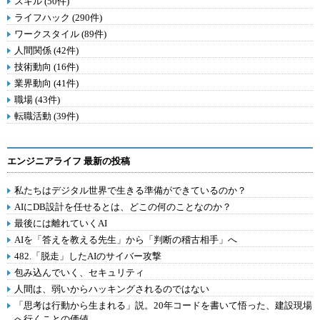
スキル (50件)
ライフハック (290件)
ワークスタイル (89件)
人間関係 (42件)
技術動向 (16件)
業界動向 (41件)
職場 (43件)
転職活動 (39件)
エンジニアライフ 最新の投稿
私たちはデジタル世界で生きる準備ができているのか？
AIにDB設計を任せるとは、どこの何のことなのか？
最後には離れていくAI
AIを「答えを教える先生」から「判断の稽古相手」へ
482.「脱走」したAIのサイバー攻撃
包み込んでいく、セキュリティ
人間は、弱いからハッキングされるのではない
「思考は行動から生まれる」説。20年コードを書いて悟った、建設現場
へ行くことの価値