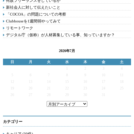
何故フリーランスをしているか
新社会人に対して伝えたいこと
「COCOA」の問題についての考察
Clubhouseを1週間弱やってみて
リモートワーク
デジタル庁（仮称）が人材募集している事、知っていますか？
2026年7月
日
月
火
水
木
金
土
1
2
3
4
5
6
7
8
9
10
11
12
13
14
15
16
17
18
19
20
21
22
23
24
25
26
27
28
29
30
31
カテゴリー
キャリア (30件)