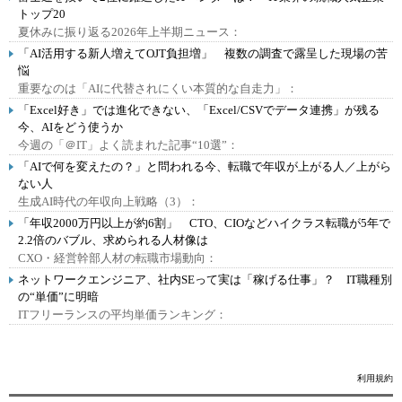
トップ20
夏休みに振り返る2026年上半期ニュース：
「AI活用する新人増えてOJT負担増」 複数の調査で露呈した現場の苦
悩
重要なのは「AIに代替されにくい本質的な自走力」：
「Excel好き」では進化できない、「Excel/CSVでデータ連携」が残る
今、AIをどう使うか
今週の「＠IT」よく読まれた記事“10選”：
「AIで何を変えたの？」と問われる今、転職で年収が上がる人／上がら
ない人
生成AI時代の年収向上戦略（3）：
「年収2000万円以上が約6割」 CTO、CIOなどハイクラス転職が5年で
2.2倍のバブル、求められる人材像は
CXO・経営幹部人材の転職市場動向：
ネットワークエンジニア、社内SEって実は「稼げる仕事」？ IT職種別
の“単価”に明暗
ITフリーランスの平均単価ランキング：
利用規約