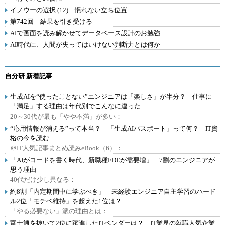
イノウーの選択 (12) 慣れない立ち位置
第742回 結果を引き受ける
AIで画面を読み解かせてデータベース設計のお勉強
AI時代に、人間が失ってはいけない判断力とは何か
自分研 新着記事
生成AIを“使ったことない”エンジニアは「楽しさ」が半分？ 仕事に
「満足」する理由は年代別でこんなに違った
20～30代が最も「やや不満」が多い：
“応用情報が消える”って本当？ 「生成AIパスポート」って何？ IT資
格の今を読む
＠IT人気記事まとめ読みeBook（6）：
「AIがコードを書く時代、新職種FDEが需要増」 7割のエンジニアが
思う理由
40代だけ少し異なる：
約8割「内定期間中に学ぶべき」 未経験エンジニア自主学習のハード
ル2位「モチベ維持」を超えた1位は？
「やる必要ない」派の理由とは：
富士通を抜いて2位に躍進したITベンダーは？ IT業界の就職人気企業