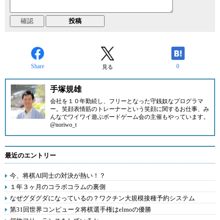
Share
0
見る
手塚規雄
会社を１０年勤続し、フリーとなった守銭奴なプログラマ
ー。笑顔表情筋のトレーナーという笑顔に関するお仕事、み
んなでワイワイ遊ぶボードゲーム会の主催もやっています。
@noriwo_t
最近のエントリー
今、将棋AI同士の対決が熱い！？
１年３ヶ月のコラボコラムの裏側
なぜグダグダになっているの？ワクチン大規模接種予約システム
第31回世界コンピュータ将棋選手権はelmoの優勝