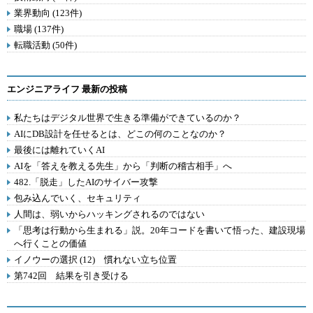
業界動向 (123件)
職場 (137件)
転職活動 (50件)
エンジニアライフ 最新の投稿
私たちはデジタル世界で生きる準備ができているのか？
AIにDB設計を任せるとは、どこの何のことなのか？
最後には離れていくAI
AIを「答えを教える先生」から「判断の稽古相手」へ
482.「脱走」したAIのサイバー攻撃
包み込んでいく、セキュリティ
人間は、弱いからハッキングされるのではない
「思考は行動から生まれる」説。20年コードを書いて悟った、建設現場
へ行くことの価値
イノウーの選択 (12) 慣れない立ち位置
第742回 結果を引き受ける