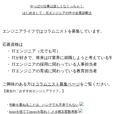
やっぱり仕事は楽しくなくっちゃ！:
はじめまして：元エンジニアの中小企業診断士
コラムニスト募集中
エンジニアライフではコラムニストを募集しています。
応募資格は
・ ITエンジニア（元でも可）
・ ITが好きで、将来はIT業界に就職しようと考えている学
・ ITエンジニアの採用に関わっている人事担当者
・ ITエンジニアの育成に関わっている教育担当者
ご興味のある方は
コラムニスト募集ページ
をご覧ください。
【過去の「おすすめエンジニアライフ」】
・
年齢を重ねることは、ハンデでも不幸でもない
・
hogeを捨ててmogoを取れ！ メタ構文変数考察