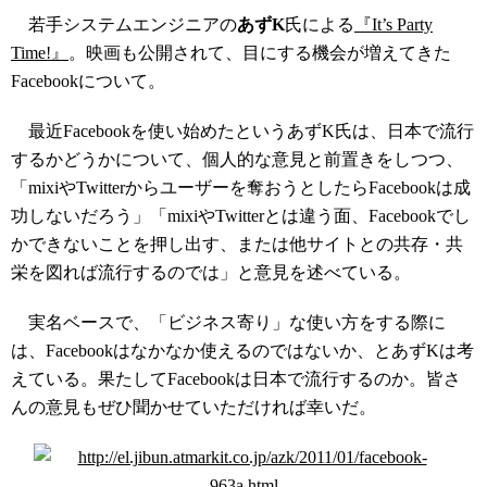
若手システムエンジニアの
あずK
氏による
『It’s Party
Time!』
。映画も公開されて、目にする機会が増えてきた
Facebookについて。
最近Facebookを使い始めたというあずK氏は、日本で流行
するかどうかについて、個人的な意見と前置きをしつつ、
「mixiやTwitterからユーザーを奪おうとしたらFacebookは成
功しないだろう」「mixiやTwitterとは違う面、Facebookでし
かできないことを押し出す、または他サイトとの共存・共
栄を図れば流行するのでは」と意見を述べている。
実名ベースで、「ビジネス寄り」な使い方をする際に
は、Facebookはなかなか使えるのではないか、とあずKは考
えている。果たしてFacebookは日本で流行するのか。皆さ
んの意見もぜひ聞かせていただければ幸いだ。