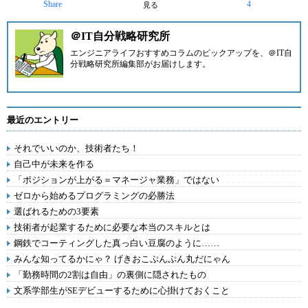
Share
4
見る
＠IT自分戦略研究所
エンジニアライフおすすめコラムのピックアップを、
＠IT自
分戦略研究所編集部
がお届けします。
最近のエントリー
それでいいのか、技術者たち！
自己中が未来を作る
「ポジションが上がる＝マネージャ業務」ではない
ゼロから始めるプログラミングの必勝法
選ばれるための3要素
技術者が起業するために必要な本当のスキルとは
鋼鉄でコーティングした真っ白い豆腐のように……
みんな知ってるかにゃ？ げきおこぷんぷん丸だにゃん
「勤務時間の2割は自由」の裏側に隠されたもの
文系学部生がSEデビューするために心掛けておくこと