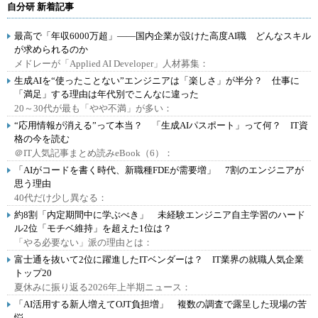
自分研 新着記事
最高で「年収6000万超」――国内企業が設けた高度AI職 どんなスキル
が求められるのか
メドレーが「Applied AI Developer」人材募集：
生成AIを“使ったことない”エンジニアは「楽しさ」が半分？ 仕事に
「満足」する理由は年代別でこんなに違った
20～30代が最も「やや不満」が多い：
“応用情報が消える”って本当？ 「生成AIパスポート」って何？ IT資
格の今を読む
＠IT人気記事まとめ読みeBook（6）：
「AIがコードを書く時代、新職種FDEが需要増」 7割のエンジニアが
思う理由
40代だけ少し異なる：
約8割「内定期間中に学ぶべき」 未経験エンジニア自主学習のハード
ル2位「モチベ維持」を超えた1位は？
「やる必要ない」派の理由とは：
富士通を抜いて2位に躍進したITベンダーは？ IT業界の就職人気企業
トップ20
夏休みに振り返る2026年上半期ニュース：
「AI活用する新人増えてOJT負担増」 複数の調査で露呈した現場の苦
悩