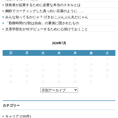
技術者が起業するために必要な本当のスキルとは
鋼鉄でコーティングした真っ白い豆腐のように……
みんな知ってるかにゃ？ げきおこぷんぷん丸だにゃん
「勤務時間の2割は自由」の裏側に隠されたもの
文系学部生がSEデビューするために心掛けておくこと
2026年7月
日
月
火
水
木
金
土
1
2
3
4
5
6
7
8
9
10
11
12
13
14
15
16
17
18
19
20
21
22
23
24
25
26
27
28
29
30
31
カテゴリー
キャリア (190件)