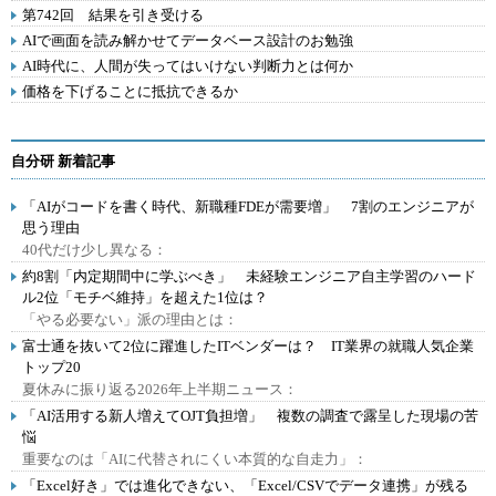
第742回 結果を引き受ける
AIで画面を読み解かせてデータベース設計のお勉強
AI時代に、人間が失ってはいけない判断力とは何か
価格を下げることに抵抗できるか
自分研 新着記事
「AIがコードを書く時代、新職種FDEが需要増」 7割のエンジニアが
思う理由
40代だけ少し異なる：
約8割「内定期間中に学ぶべき」 未経験エンジニア自主学習のハード
ル2位「モチベ維持」を超えた1位は？
「やる必要ない」派の理由とは：
富士通を抜いて2位に躍進したITベンダーは？ IT業界の就職人気企業
トップ20
夏休みに振り返る2026年上半期ニュース：
「AI活用する新人増えてOJT負担増」 複数の調査で露呈した現場の苦
悩
重要なのは「AIに代替されにくい本質的な自走力」：
「Excel好き」では進化できない、「Excel/CSVでデータ連携」が残る