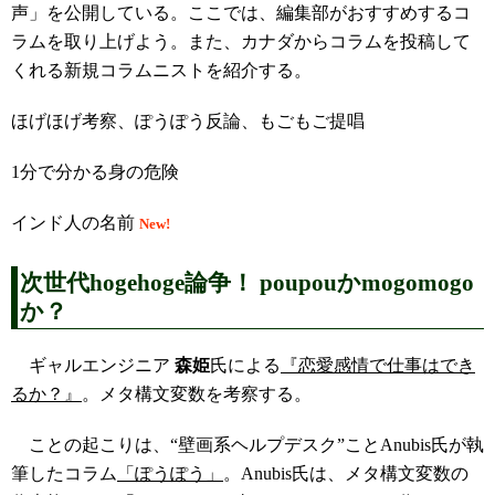
声」を公開している。ここでは、編集部がおすすめするコ
ラムを取り上げよう。また、カナダからコラムを投稿して
くれる新規コラムニストを紹介する。
ほげほげ考察、ぽうぽう反論、もごもご提唱
1分で分かる身の危険
インド人の名前
New!
次世代hogehoge論争！ poupouかmogomogo
か？
ギャルエンジニア
森姫
氏による
『恋愛感情で仕事はでき
るか？』
。メタ構文変数を考察する。
ことの起こりは、“壁画系ヘルプデスク”ことAnubis氏が執
筆したコラム
「ぽうぽう」
。Anubis氏は、メタ構文変数の