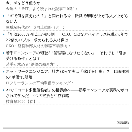
今、AIをどう使うか
今週の「＠IT」よく読まれた記事“10選”：
「AIで何を変えたの？」と問われる今、転職で年収が上がる人／上がら
ない人
生成AI時代の年収向上戦略（3）：
「年収2000万円以上が約6割」 CTO、CIOなどハイクラス転職が5年で
2.2倍のバブル、求められる人材像は
CXO・経営幹部人材の転職市場動向：
若手ITエンジニアの5割が「管理職になりたくない」 それでも「引き
受ける条件」とは？
若手が求める“納得の働き方”：
ネットワークエンジニア、社内SEって実は「稼げる仕事」？ IT職種別
の“単価”に明暗
ITフリーランスの平均単価ランキング：
AIで「コード多重債務者」の世界線へ――新卒エンジニアが実務でボコ
されて学んだ、4つの挫折と生存戦略
技育祭2026【春】：
利用規約