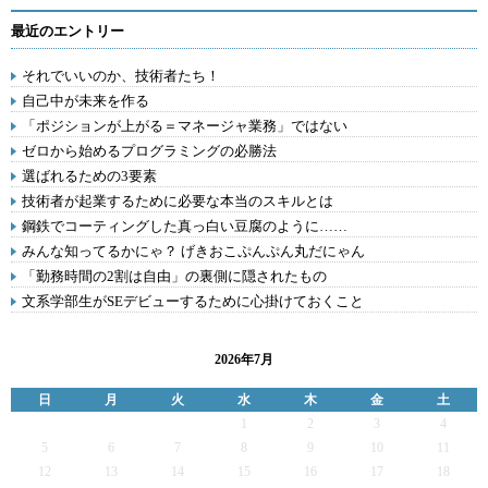
最近のエントリー
それでいいのか、技術者たち！
自己中が未来を作る
「ポジションが上がる＝マネージャ業務」ではない
ゼロから始めるプログラミングの必勝法
選ばれるための3要素
技術者が起業するために必要な本当のスキルとは
鋼鉄でコーティングした真っ白い豆腐のように……
みんな知ってるかにゃ？ げきおこぷんぷん丸だにゃん
「勤務時間の2割は自由」の裏側に隠されたもの
文系学部生がSEデビューするために心掛けておくこと
2026年7月
日
月
火
水
木
金
土
1
2
3
4
5
6
7
8
9
10
11
12
13
14
15
16
17
18