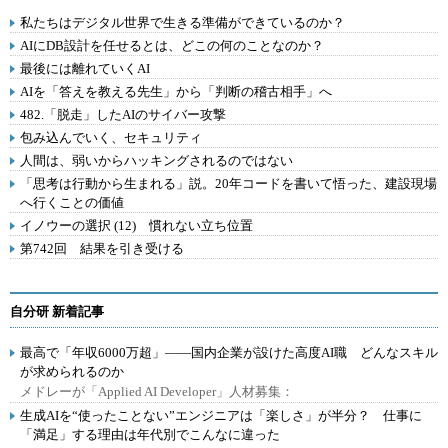
私たちはデジタル世界で生きる準備ができているのか？
AIにDB設計を任せるとは、どこの何のことなのか？
最後には離れていくAI
AIを「答えを教える先生」から「判断の稽古相手」へ
482.「脱走」したAIのサイバー攻撃
包み込んでいく、セキュリティ
人間は、弱いからハッキングされるのではない
「思考は行動から生まれる」説。20年コードを書いて悟った、建設現場
へ行くことの価値
イノウーの選択 (12) 慣れない立ち位置
第742回 結果を引き受ける
自分研 新着記事
最高で「年収6000万超」――国内企業が設けた高度AI職 どんなスキル
が求められるのか
メドレーが「Applied AI Developer」人材募集：
生成AIを“使ったことない”エンジニアは「楽しさ」が半分？ 仕事に
「満足」する理由は年代別でこんなに違った