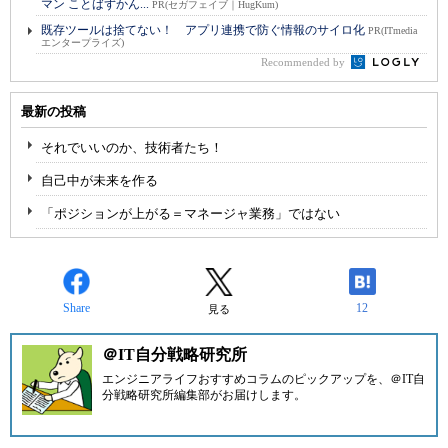
マン ことばずかん...
PR(セガフェイブ｜HugKum)
既存ツールは捨てない！ アプリ連携で防ぐ情報のサイロ化
PR(ITmedia
エンタープライズ)
Recommended by
最新の投稿
それでいいのか、技術者たち！
自己中が未来を作る
「ポジションが上がる＝マネージャ業務」ではない
Share
12
見る
＠IT自分戦略研究所
エンジニアライフおすすめコラムのピックアップを、
＠IT自
分戦略研究所編集部
がお届けします。