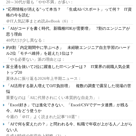
20～30代が最も「やや不満」が多い：
“応用情報が消える”って本当？ 「生成AIパスポート」って何？ IT資
格の今を読む
＠IT人気記事まとめ読みeBook（6）：
「AIがコードを書く時代、新職種FDEが需要増」 7割のエンジニアが
思う理由
40代だけ少し異なる：
約8割「内定期間中に学ぶべき」 未経験エンジニア自主学習のハード
ル2位「モチベ維持」を超えた1位は？
「やる必要ない」派の理由とは：
富士通を抜いて2位に躍進したITベンダーは？ IT業界の就職人気企業
トップ20
夏休みに振り返る2026年上半期ニュース：
「AI活用する新人増えてOJT負担増」 複数の調査で露呈した現場の苦
悩
重要なのは「AIに代替されにくい本質的な自走力」：
「Excel好き」では進化できない、「Excel/CSVでデータ連携」が残る
今、AIをどう使うか
今週の「＠IT」よく読まれた記事“10選”：
「AIで何を変えたの？」と問われる今、転職で年収が上がる人／上がら
ない人
生成AI時代の年収向上戦略（3）：