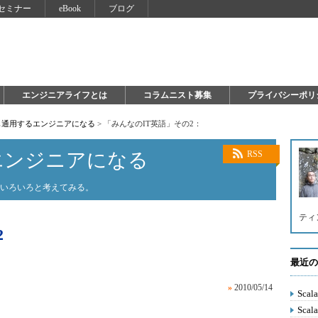
セミナー
eBook
ブログ
エンジニアライフとは
コラムニスト募集
プライバシーポリ
も通用するエンジニアになる
>
「みんなのIT英語」その2：
エンジニアになる
RSS
がいろいろと考えてみる。
ティ
2
最近の
»
2010/05/14
Sca
Sca