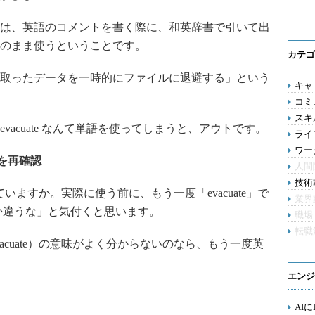
は、英語のコメントを書く際に、和英辞書で引いて出
のまま使うということです。
カテゴ
取ったデータを一時的にファイルに退避する」という
キャリ
コミ
スキル
evacuate なんて単語を使ってしまうと、アウトです。
ライ
ワー
味を再確認
人間
技術動
ていますか。実際に使う前に、もう一度「evacuate」で
業界
か違うな」と気付くと思います。
職場
転職
cuate）の意味がよく分からないのなら、もう一度英
エンジ
AI