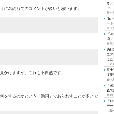
さ」
でこ
うに名詞形でのコメントが多いと思います。
20
“応
ート
＠IT
「A
増」
40
約8
ニア
えた
「や
富士
見かけますが、これも不自然です。
IT
夏休
「A
査で
重要
何をするのかという「動詞」であらわすことが多いで
「E
デー
今週の