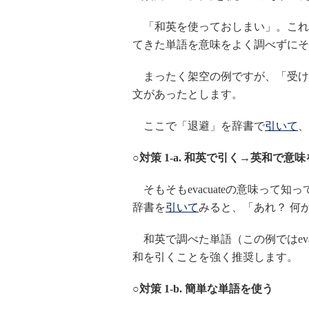
「和英を使っておしまい」。これ
てきた単語を意味をよく調べずにそ
まったく架空の例ですが、「受け
文があったとします。
ここで「退避」を辞書で
引いて
、
○対策 1-a. 和英で引く→英和で意
そもそもevacuateの意味って知っ
辞書を
引いて
みると、「あれ？ 何
和英で調べた単語（この例ではeva
和を引くことを強く推奨します。
○対策 1-b. 簡単な単語を使う