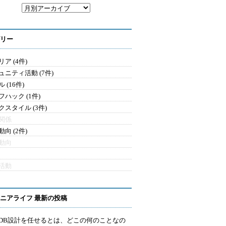
リー
ア (4件)
ュニティ活動 (7件)
 (16件)
フハック (1件)
クスタイル (3件)
関係
向 (2件)
動向
活動
ニアライフ 最新の投稿
にDB設計を任せるとは、どこの何のことなの