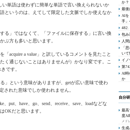
か？
しい単語は使わずに簡単な単語で言い換えられないか
最後
語というのは、えてして限定した文脈でしか使えなか
AI
手」
48
する」ではなくて、「ファイルに保存する」に言い換
包み
い浮かぶ方も多いと思います。
人間
「思
いて
quire a value」と訳しているコメントを見たこと
イノ
たく通じないことはありませんが）かなり変です。こ
第7
るべきです。
AI
か
を「得る」という意味がありますが、getが広い意味で使わ
と限定された意味でしか使われません。
自分研
ut、have、go、send、receive、save、loadなどな
最高
％はOKだと思います。
度A
メドレ
生成