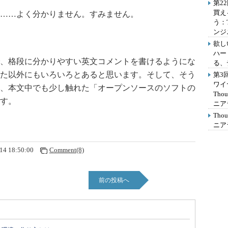
第2
買え
……よく分かりません。すみません。
う：
ンジ
欲し
ハー
、格段に分かりやすい英文コメントを書けるようにな
る、
た以外にもいろいろとあると思います。そして、そう
第3
ワイ
、本文中でも少し触れた「オープンソースのソフトの
Th
す。
ニア
Th
ニア
14 18:50:00
Comment(8)
前の投稿へ