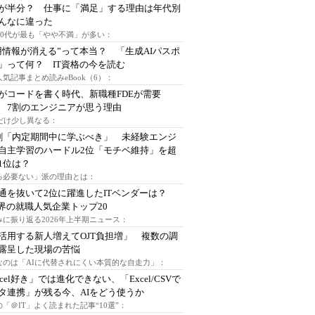
が半分？ 仕事に「満足」する理由は年代別
んなに違った
～30代が最も「やや不満」が多い：
用情報が消える”って本当？ 「生成AIパスポ
」って何？ IT資格の今を読む
人気記事まとめ読みeBook（6）：
Iがコードを書く時代、新職種FDEが需要
 7割のエンジニアが思う理由
代だけ少し異なる：
割「内定期間中に学ぶべき」 未経験エンジ
自主学習のハードル2位「モチベ維持」を超
1位は？
る必要ない」派の理由とは：
通を抜いて2位に躍進したITベンダーは？
業界の就職人気企業トップ20
みに振り返る2026年上半期ニュース：
I活用する新人増えてOJT負担増」 複数の調
露呈した現場の苦悩
なのは「AIに代替されにくい本質的な自走力」：
xcel好き」では進化できない、「Excel/CSVで
タ連携」が残る今、AIをどう使うか
「＠IT」よく読まれた記事“10選”：