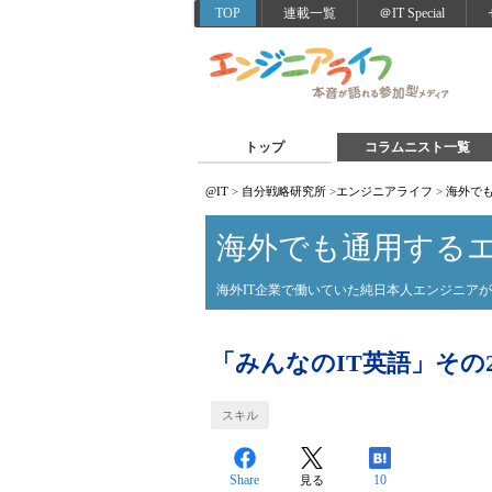
TOP
連載一覧
＠IT Special
トップ
コラムニスト一覧
@IT
>
自分戦略研究所
>
エンジニアライフ
>
海外で
海外でも通用する
海外IT企業で働いていた純日本人エンジニア
「みんなのIT英語」その
スキル
Share
10
見る