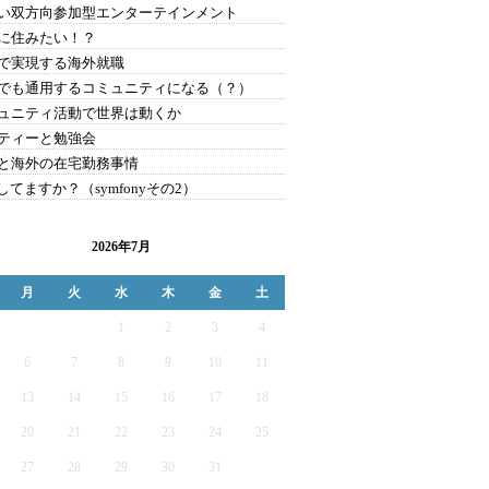
い双方向参加型エンターテインメント
に住みたい！？
で実現する海外就職
でも通用するコミュニティになる（？）
ュニティ活動で世界は動くか
ティーと勉強会
と海外の在宅勤務事情
nしてますか？（symfonyその2）
2026年7月
月
火
水
木
金
土
1
2
3
4
6
7
8
9
10
11
13
14
15
16
17
18
20
21
22
23
24
25
27
28
29
30
31