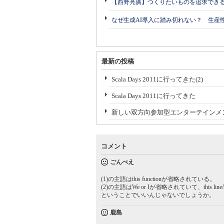
【西野亮廣】つくりたいものを追求でき
なぜ生成AI導入に踏み切れない？ 生産
最新の投稿
Scala Days 2011に行ってきた(2)
Scala Days 2011に行ってきた
新しい双方向参加型エンターテインメ
コメント
ごんべえ
(1)の主語はthis functionが省略されている。
(2)の主語はWe or Iが省略されていて、this li
ということでいいんじゃないでしょうか。
鹿島