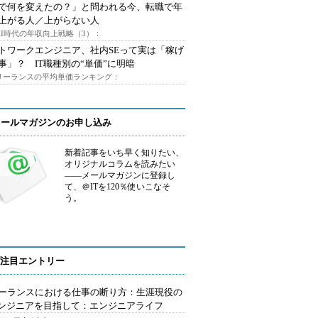
Iで何を変えたの？」と問われる今、転職で年
上がる人／上がらない人
AI時代の年収向上戦略（3）：
トワークエンジニア、社内SEって実は「稼げ
事」？ IT職種別の“単価”に明暗
フリーランスの平均単価ランキング：
メールマガジンのお申し込み
新着記事をいち早く知りたい、
オリジナルコラムを読みたい
――メールマガジンに登録し
て、＠ITを120％使いこなそ
う。
注目エントリー
ーランスにおける仕事の断り方：生涯現役の
エンジニアを目指して：エンジニアライフ