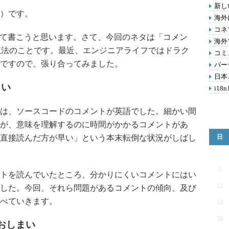
新し
）です。
海外
コネ
て書こうと思います。さて、今回のネタは「コメン
海外
魔法のことです。最近、エンジニアライフではドラク
コミ
ですので、張り合ってみました。
パー
日本
くい
i18
は、ソースコードのコメントが英語でした。細かい間
が、意味を理解するのに時間がかかるコメントがあ
直接読んだ方が早い」という本末転倒な状況がしばし
日
5
トを読んでいたところ、分かりにくいコメントにはい
12
した。今回、それら問題があるコメントの傾向、及び
べていきます。
19
26
おしまい