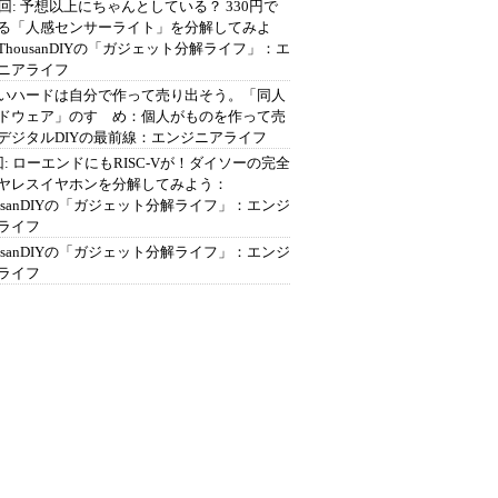
2回: 予想以上にちゃんとしている？ 330円で
る「人感センサーライト」を分解してみよ
ThousanDIYの「ガジェット分解ライフ」：エ
ニアライフ
いハードは自分で作って売り出そう。「同人
ドウェア」のすゝめ：個人がものを作って売
デジタルDIYの最前線：エンジニアライフ
回: ローエンドにもRISC-Vが！ダイソーの完全
ヤレスイヤホンを分解してみよう：
ousanDIYの「ガジェット分解ライフ」：エンジ
ライフ
ousanDIYの「ガジェット分解ライフ」：エンジ
ライフ