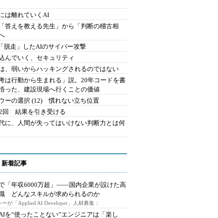
には離れていくAI
を「答えを教える先生」から「判断の稽古相
へ
2.「脱走」したAIのサイバー攻撃
込んでいく、セキュリティ
は、弱いからハッキングされるのではない
考は行動から生まれる」説。20年コードを書
悟った、建設現場へ行くことの価値
ウーの選択 (12) 慣れない立ち位置
42回 結果を引き受ける
時代に、人間が失ってはいけない判断力とは何
 新着記事
で「年収6000万超」――国内企業が設けた高
I職 どんなスキルが求められるのか
ーが「Applied AI Developer」人材募集：
AIを“使ったことない”エンジニアは「楽し