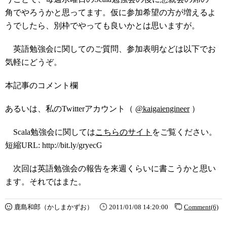
角でやろうかと思ってます。仮に参加希望の方が増えるよ
うでしたら、別枠でやっても良いかとは思いますが。
英語勉強会に関してのご質問、参加表明などは以下でお
気軽にどうぞ。
本記事のコメント欄
あるいは、私のTwitterアカウント（
@kaigaiengineer
）
Scala勉強会に関しては
こちらのサイト
をご覧ください。
短縮URL: http://bit.ly/gryecG
次回は英語勉強会の報告を来週くらいに書こうかと思い
ます。それではまた。
鹿島和郎（かしまかずお）
2011/01/08 14:20:00
Comment(6)