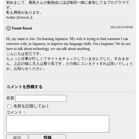
初めまして、鹿島さんの勉強会にほぼ毎回一緒に参加してるプログラマで
す。
私も興味があります。
twitter @xuwei_k
2011/02/14 09:00
Fumie Kurai
Hi, my name is Jon. I'm learning Japanese. My wife is trying to find someone I can
converse with, in Japanese, to improve my language skills. I'm a beginner. We do not
have to talk about technology, we can talk about anything.
こんにちは史江です。
ちょっと仕事が忙しくてサイトをチェックしていませんでした。すみませ
ん。上記の様に主人は乗り気です。どの様にコンタクトすれば良いでしょう
か。お知らせください。
コメントを投稿する
名前
名前を記憶しておく
コメント：