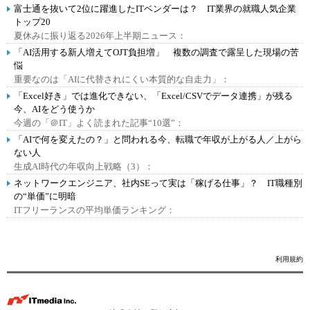
富士通を抜いて2位に躍進したITベンダーは？ IT業界の就職人気企業
トップ20
夏休みに振り返る2026年上半期ニュース：
「AI活用する新人増えてOJT負担増」 複数の調査で露呈した現場の苦
悩
重要なのは「AIに代替されにくい本質的な自走力」：
「Excel好き」では進化できない、「Excel/CSVでデータ連携」が残る
今、AIをどう使うか
今週の「＠IT」よく読まれた記事“10選”：
「AIで何を変えたの？」と問われる今、転職で年収が上がる人／上がら
ない人
生成AI時代の年収向上戦略（3）：
ネットワークエンジニア、社内SEって実は「稼げる仕事」？ IT職種別
の“単価”に明暗
ITフリーランスの平均単価ランキング：
利用規約