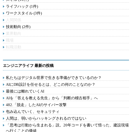
ライフハック (1件)
ワークスタイル (3件)
人間関係
技術動向 (2件)
業界動向
職場
転職活動
エンジニアライフ 最新の投稿
私たちはデジタル世界で生きる準備ができているのか？
AIにDB設計を任せるとは、どこの何のことなのか？
最後には離れていくAI
AIを「答えを教える先生」から「判断の稽古相手」へ
482.「脱走」したAIのサイバー攻撃
包み込んでいく、セキュリティ
人間は、弱いからハッキングされるのではない
「思考は行動から生まれる」説。20年コードを書いて悟った、建設現場
へ行くことの価値