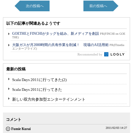
次の投稿へ
前の投稿へ
以下の記事が関連あるようです
GOETHEとFINCHIがタッグを組み、新メディアを創設
PR(FINCHI on GOE
THE)
大阪ガスが月2000時間の共有作業を削減！ 現場のAI活用術
PR(ITmedia
エンタープライズ)
Recommended by
最新の投稿
Scala Days 2011に行ってきた(2)
Scala Days 2011に行ってきた
新しい双方向参加型エンターテインメント
コメント
2011/02/03 14:27
Fumie Kurai