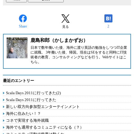
Share
2
見る
鹿島和郎（かしまかずお）
日本で数年働いた後、海外に渡り英語の勉強をしつつIT企業
に就職。 3年働いた後、帰国。現在はSEをすると同時にIT技
術者の教育、コンサルティングなどを行う。Webサイトは
こ
ちら
。
最近のエントリー
Scala Days 2011に行ってきた(2)
Scala Days 2011に行ってきた
新しい双方向参加型エンターテインメント
海外に住みたい！？
コネで実現する海外就職
海外でも通用するコミュニティになる（？）