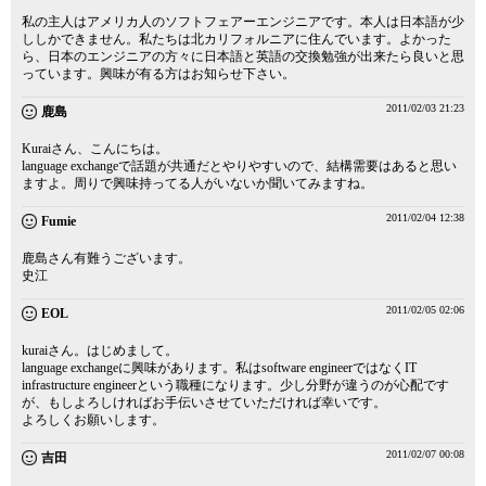
私の主人はアメリカ人のソフトフェアーエンジニアです。本人は日本語が少
ししかできません。私たちは北カリフォルニアに住んでいます。よかった
ら、日本のエンジニアの方々に日本語と英語の交換勉強が出来たら良いと思
っています。興味が有る方はお知らせ下さい。
2011/02/03 21:23
鹿島
Kuraiさん、こんにちは。
language exchangeで話題が共通だとやりやすいので、結構需要はあると思い
ますよ。周りで興味持ってる人がいないか聞いてみますね。
2011/02/04 12:38
Fumie
鹿島さん有難うございます。
史江
2011/02/05 02:06
EOL
kuraiさん。はじめまして。
language exchangeに興味があります。私はsoftware engineerではなくIT
infrastructure engineerという職種になります。少し分野が違うのが心配です
が、もしよろしければお手伝いさせていただければ幸いです。
よろしくお願いします。
2011/02/07 00:08
吉田