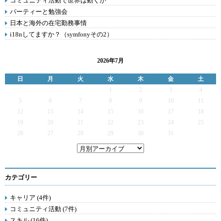
コミュニティ活動で世界は動くか
パーティーと勉強会
日本と海外の在宅勤務事情
i18nしてますか？（symfonyその2）
2026年7月
日
月
火
水
木
金
土
1
2
3
4
5
6
7
8
9
10
11
12
13
14
15
16
17
18
19
20
21
22
23
24
25
26
27
28
29
30
31
カテゴリー
キャリア (4件)
コミュニティ活動 (7件)
スキル (16件)