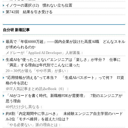
イノウーの選択 (12) 慣れない立ち位置
第742回 結果を引き受ける
自分研 新着記事
最高で「年収6000万超」――国内企業が設けた高度AI職 どんなスキル
が求められるのか
メドレーが「Applied AI Developer」人材募集：
生成AIを“使ったことない”エンジニアは「楽しさ」が半分？ 仕事に
「満足」する理由は年代別でこんなに違った
20～30代が最も「やや不満」が多い：
“応用情報が消える”って本当？ 「生成AIパスポート」って何？ IT資
格の今を読む
＠IT人気記事まとめ読みeBook（6）：
「AIがコードを書く時代、新職種FDEが需要増」 7割のエンジニアが
思う理由
40代だけ少し異なる：
約8割「内定期間中に学ぶべき」 未経験エンジニア自主学習のハード
ル2位「モチベ維持」を超えた1位は？
「やる必要ない」派の理由とは：