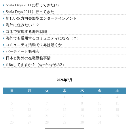
Scala Days 2011に行ってきた(2)
Scala Days 2011に行ってきた
新しい双方向参加型エンターテインメント
海外に住みたい！？
コネで実現する海外就職
海外でも通用するコミュニティになる（？）
コミュニティ活動で世界は動くか
パーティーと勉強会
日本と海外の在宅勤務事情
i18nしてますか？（symfonyその2）
2026年7月
日
月
火
水
木
金
土
1
2
3
4
5
6
7
8
9
10
11
12
13
14
15
16
17
18
19
20
21
22
23
24
25
26
27
28
29
30
31