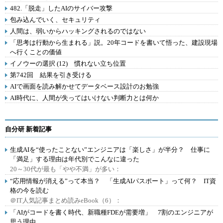
482.「脱走」したAIのサイバー攻撃
包み込んでいく、セキュリティ
人間は、弱いからハッキングされるのではない
「思考は行動から生まれる」説。20年コードを書いて悟った、建設現場
へ行くことの価値
イノウーの選択 (12) 慣れない立ち位置
第742回 結果を引き受ける
AIで画面を読み解かせてデータベース設計のお勉強
AI時代に、人間が失ってはいけない判断力とは何か
自分研 新着記事
生成AIを“使ったことない”エンジニアは「楽しさ」が半分？ 仕事に
「満足」する理由は年代別でこんなに違った
20～30代が最も「やや不満」が多い：
“応用情報が消える”って本当？ 「生成AIパスポート」って何？ IT資
格の今を読む
＠IT人気記事まとめ読みeBook（6）：
「AIがコードを書く時代、新職種FDEが需要増」 7割のエンジニアが
思う理由