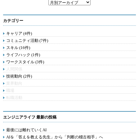
カテゴリー
キャリア (4件)
コミュニティ活動 (7件)
スキル (16件)
ライフハック (1件)
ワークスタイル (3件)
人間関係
技術動向 (2件)
業界動向
職場
転職活動
エンジニアライフ 最新の投稿
最後には離れていくAI
AIを「答えを教える先生」から「判断の稽古相手」へ