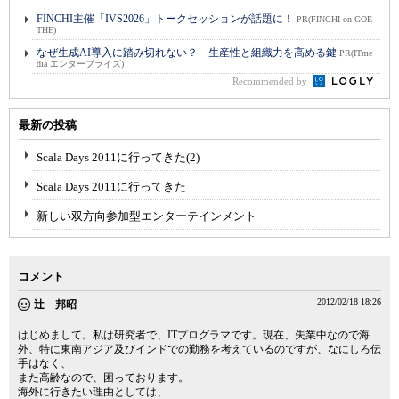
FINCHI主催「IVS2026」トークセッションが話題に！
PR(FINCHI on GOE
THE)
なぜ生成AI導入に踏み切れない？ 生産性と組織力を高める鍵
PR(ITme
dia エンタープライズ)
Recommended by
最新の投稿
Scala Days 2011に行ってきた(2)
Scala Days 2011に行ってきた
新しい双方向参加型エンターテインメント
コメント
2012/02/18 18:26
辻 邦昭
はじめまして。私は研究者で、ITプログラマです。現在、失業中なので海
外、特に東南アジア及びインドでの勤務を考えているのですが、なにしろ伝
手はなく、
また高齢なので、困っております。
海外に行きたい理由としては、