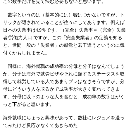
この数字だけを見て怯む必要もないと思います。
数字というのは（基本的には）嘘はつかないですが、ト
リックが隠されていることが往々にしてあります。例えば
日本の失業率は4.9％です。（完全）失業率＝（完全）失業
者/労働力人口 ですが、この「完全失業者」の定義を知る
と、世間一般の「失業者」の感覚と若干違うというのに気
付くかもしれません。
同様に、海外就職の成功率の分母と分子はなんでしょう
か。分子は海外で就労ビザやそれに類するステータスを取
得して就労している人であまりブレはなさそうですが、分
母にどういう人を取るかで成功率が大きく変わってきま
す。分母に以下のような人を含むと、成功率の数字はがく
っと下がると思います。
海外就職にちょっと興味があって、数社にレジュメを送っ
てみたけど反応がなくてあきらめた