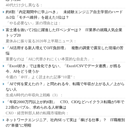
40代だけ少し異なる：
約8割「内定期間中に学ぶべき」 未経験エンジニア自主学習のハード
ル2位「モチベ維持」を超えた1位は？
「やる必要ない」派の理由とは：
富士通を抜いて2位に躍進したITベンダーは？ IT業界の就職人気企業
トップ20
夏休みに振り返る2026年上半期ニュース：
「AI活用する新人増えてOJT負担増」 複数の調査で露呈した現場の苦
悩
重要なのは「AIに代替されにくい本質的な自走力」：
「Excel好き」では進化できない、「Excel/CSVでデータ連携」が残る
今、AIをどう使うか
今週の「＠IT」よく読まれた記事“10選”：
「AIで何を変えたの？」と問われる今、転職で年収が上がる人／上がら
ない人
生成AI時代の年収向上戦略（3）：
「年収2000万円以上が約6割」 CTO、CIOなどハイクラス転職が5年で
2.2倍のバブル、求められる人材像は
CXO・経営幹部人材の転職市場動向：
ネットワークエンジニア、社内SEって実は「稼げる仕事」？ IT職種別
の“単価”に明暗