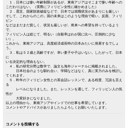
１．日本には惨い年齢制限があるが、東南アジアはそこまで惨い年齢への
こだわりはない。（実際にフィリピン女性に確かめました）
２．震災、国家財政破綻などで、日本では就職状況があまりにも厳しい
そして、これからのこの」国の未来はこのような理由で暗い。反面、フィリ
ピン
などはまだまだ貧しく、状況も厳しいが、将来への希望を持っているよう
で、
フィリピン人は総じて、明るい（自殺率はわが国に比べ、圧倒的に少な
い）。
これから、東南アジアは、高度経済成長時の日本みたいに発展するでしょ
う。
３．私は５２歳と高齢ですが、幸い妻子や子はいない。したがって、日本
に
いる決定的な理由もない。
４．私の研究分野は数学で、論文も海外ジャーナルに掲載されました。
日本社会のような馴れ合い、学閥などはなく、真に実力のみを検討し
てくれます。
５．昨年のフィリピン女性との英会話レッスンで、ある程度、冗談も言え
る
レベルになりました。また、レッスンを通して、フィリッピン人の気
性が
大変好きになりました。
以上の理由から、東南アジアやインドでの仕事を希望しています。
コメントやアドバイスがありましたらよろしくお願いいたします。
コメントを投稿する