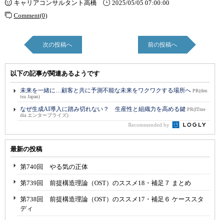
キャリアコンサルタント高橋
2025/05/05 07:00:00
Comment(0)
次の投稿へ
前の投稿へ
以下の記事が関連あるようです
未来を一緒に…顧客と共に予測不能な未来をワクワクする場所へ
PR(den
tsu Japan)
なぜ生成AI導入に踏み切れない？ 生産性と組織力を高める鍵
PR(ITme
dia エンタープライズ)
Recommended by
最新の投稿
第740回 やる気の正体
第739回 前提構造理論（OST）のススメ18・補足７ まとめ
第738回 前提構造理論（OST）のススメ17・補足６ ケーススタ
ディ