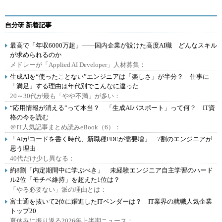
自分研 新着記事
最高で「年収6000万超」――国内企業が設けた高度AI職 どんなスキル
が求められるのか
メドレーが「Applied AI Developer」人材募集：
生成AIを“使ったことない”エンジニアは「楽しさ」が半分？ 仕事に
「満足」する理由は年代別でこんなに違った
20～30代が最も「やや不満」が多い：
“応用情報が消える”って本当？ 「生成AIパスポート」って何？ IT資
格の今を読む
＠IT人気記事まとめ読みeBook（6）：
「AIがコードを書く時代、新職種FDEが需要増」 7割のエンジニアが
思う理由
40代だけ少し異なる：
約8割「内定期間中に学ぶべき」 未経験エンジニア自主学習のハード
ル2位「モチベ維持」を超えた1位は？
「やる必要ない」派の理由とは：
富士通を抜いて2位に躍進したITベンダーは？ IT業界の就職人気企業
トップ20
夏休みに振り返る2026年上半期ニュース：