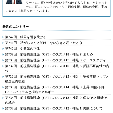
ワードに、喜びや生きがいを見つけてもらえることをモット
ーに、ITエンジニアのキャリア形成支援、研修の企画、実施
に奔走する毎日を送っています。
最近のエントリー
第742回 結果を引き受ける
第741回 話がちゃんと聞けてないなぁと思ったとき
第740回 やる気の正体
第739回 前提構造理論（OST）のススメ18・補足７ まとめ
第738回 前提構造理論（OST）のススメ17・補足６ ケーススタディ
第737回 前提構造理論（OST）のススメ16・補足５ 反証不可能性の内
包
第736回 前提構造理論（OST）のススメ15・補足４ 認知前提マップと
構造三円交差
第735回 前提構造理論（OST）のススメ14・補足３ 上昇/同位/下降
CARスパイラルと構造エネルギー
第734回 前提構造理論（OST）のススメ13・補足２ 個人OSと組織OS
の統合
第733回 前提構造理論（OST）のススメ12・補足１ 失敗について