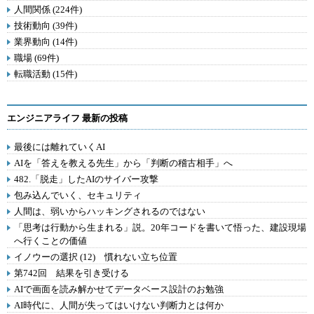
人間関係 (224件)
技術動向 (39件)
業界動向 (14件)
職場 (69件)
転職活動 (15件)
エンジニアライフ 最新の投稿
最後には離れていくAI
AIを「答えを教える先生」から「判断の稽古相手」へ
482.「脱走」したAIのサイバー攻撃
包み込んでいく、セキュリティ
人間は、弱いからハッキングされるのではない
「思考は行動から生まれる」説。20年コードを書いて悟った、建設現場
へ行くことの価値
イノウーの選択 (12) 慣れない立ち位置
第742回 結果を引き受ける
AIで画面を読み解かせてデータベース設計のお勉強
AI時代に、人間が失ってはいけない判断力とは何か