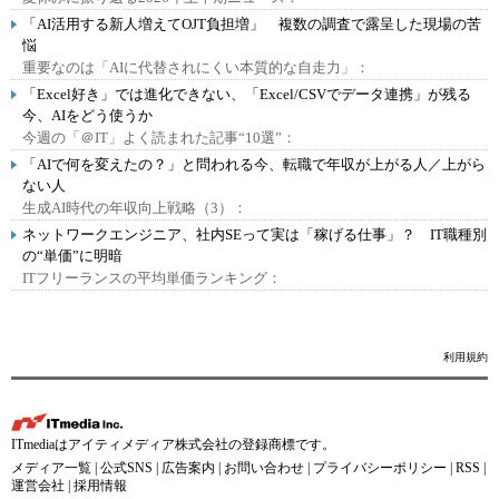
「AI活用する新人増えてOJT負担増」 複数の調査で露呈した現場の苦
悩
重要なのは「AIに代替されにくい本質的な自走力」：
「Excel好き」では進化できない、「Excel/CSVでデータ連携」が残る
今、AIをどう使うか
今週の「＠IT」よく読まれた記事“10選”：
「AIで何を変えたの？」と問われる今、転職で年収が上がる人／上がら
ない人
生成AI時代の年収向上戦略（3）：
ネットワークエンジニア、社内SEって実は「稼げる仕事」？ IT職種別
の“単価”に明暗
ITフリーランスの平均単価ランキング：
利用規約
ITmediaはアイティメディア株式会社の登録商標です。
メディア一覧
|
公式SNS
|
広告案内
|
お問い合わせ
|
プライバシーポリシー
|
RSS
|
運営会社
|
採用情報