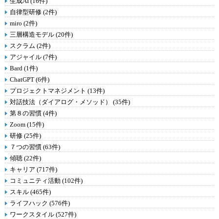
生成AI (16件)
自律型研修 (2件)
miro (2件)
三層構造モデル (20件)
スクラム (2件)
アジャイル (7件)
Bard (1件)
ChatGPT (6件)
プロジェクトマネジメント (13件)
対話技法（ダイアログ・メソッド） (35件)
第８の習慣 (4件)
Zoom (15件)
研修 (25件)
７つの習慣 (63件)
傾聴 (22件)
キャリア (717件)
コミュニティ活動 (102件)
スキル (465件)
ライフハック (576件)
ワークスタイル (527件)