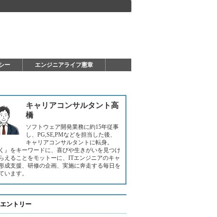
シー
エンジニアライフ憲章
キャリアコンサルタント高
橋
ソフトウェア開発業務に約15年従事
し、PG,SE,PMなどを担当した後、
キャリアコンサルタントに転身。
く』をキーワードに、喜びや生きがいを見つけ
らえることをモットーに、ITエンジニアのキャ
形成支援、研修の企画、実施に奔走する毎日を
ています。
エントリー