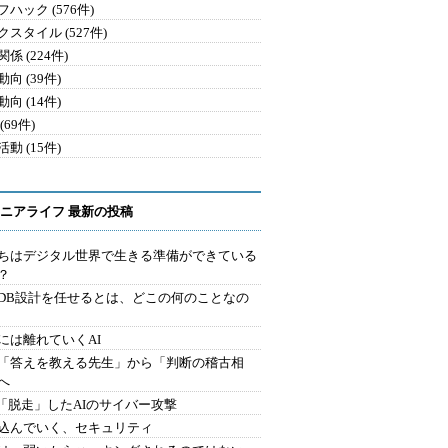
ハック (576件)
クスタイル (527件)
係 (224件)
向 (39件)
向 (14件)
(69件)
動 (15件)
ニアライフ 最新の投稿
ちはデジタル世界で生きる準備ができている
？
にDB設計を任せるとは、どこの何のことなの
には離れていくAI
を「答えを教える先生」から「判断の稽古相
へ
2.「脱走」したAIのサイバー攻撃
込んでいく、セキュリティ