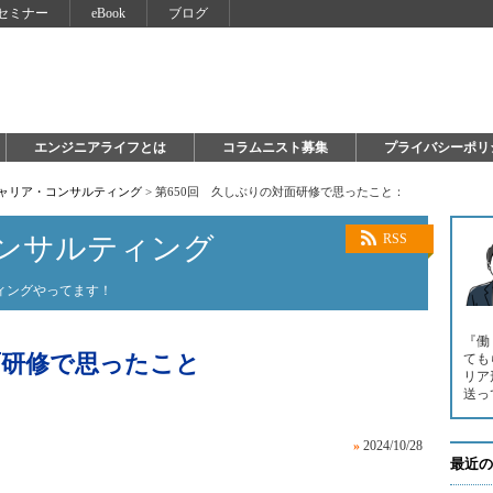
セミナー
eBook
ブログ
エンジニアライフとは
コラムニスト募集
プライバシーポリ
キャリア・コンサルティング
>
第650回 久しぶりの対面研修で思ったこと：
ンサルティング
RSS
ィングやってます！
『働
面研修で思ったこと
ても
リア
送っ
»
2024/10/28
最近の