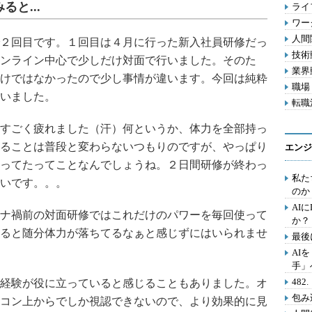
と...
ライフ
ワー
人間関
２回目です。１回目は４月に行った新入社員研修だっ
技術動
ンライン中心で少しだけ対面で行いました。そのた
業界動
けではなかったので少し事情が違います。今回は純粋
職場 
いました。
転職活
すごく疲れました（汗）何というか、体力を全部持っ
ることは普段と変わらないつもりのですが、やっぱり
エンジ
ってたってことなんでしょうね。２日間研修が終わっ
私た
いです。。。
のか
AI
ナ禍前の対面研修ではこれだけのパワーを毎回使って
か？
ると随分体力が落ちてるなぁと感じずにはいられませ
最後
AI
手」
48
経験が役に立っていると感じることもありました。オ
包み
コン上からでしか視認できないので、より効果的に見