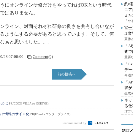
約8
うにオンライン研修だけをやってればOKという時代
ニア
ではありません。
えた
「や
ンライン、対面それぞれ研修の良さを共有し合いなが
富士
IT
るようにする必要があると思っています。そして、何
夏休
なぁと思いました。。。
「A
査で
0/28 07:00:00
Comment(0)
重要
「E
デー
前の投稿へ
今週の
「A
収が
生成
ネッ
みとは
PR(COCO VILLA on GOETHE)
る仕
IT
防ぐ情報のサイロ化
PR(ITmedia エンタープライズ)
Recommended by
＠IT