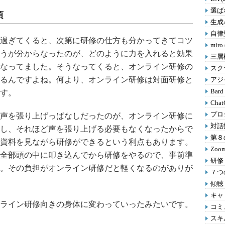
選ばれ
頃
生成A
自律型
過ぎてくると、次第に研修の仕方も分かってきてコツ
miro
うが分からなったのが、どのように力を入れると効果
三層
なってました。そうなってくると、オンライン研修の
スクラ
るんですよね。何より、オンライン研修は対面研修と
アジャ
Bard
す。
Chat
プロ
声を張り上げっぱなしだったのが、オンライン研修に
対話
し、それほど声を張り上げる必要もなくなったからで
第８の
資料を見ながら研修ができるという利点もあります。
Zoom
全部頭の中に叩き込んでから研修をやるので、事前準
研修 
。その負担がオンライン研修だと軽くなるのがありが
７つの
傾聴 
キャリ
ライン研修向きの身体に変わっていったみたいです。
コミ
スキル