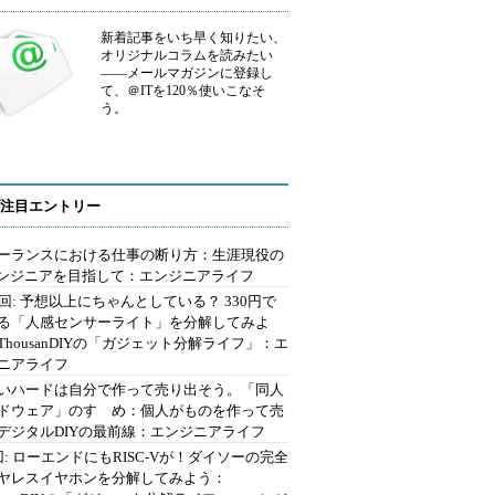
新着記事をいち早く知りたい、
オリジナルコラムを読みたい
――メールマガジンに登録し
て、＠ITを120％使いこなそ
う。
注目エントリー
ーランスにおける仕事の断り方：生涯現役の
エンジニアを目指して：エンジニアライフ
2回: 予想以上にちゃんとしている？ 330円で
る「人感センサーライト」を分解してみよ
ThousanDIYの「ガジェット分解ライフ」：エ
ニアライフ
いハードは自分で作って売り出そう。「同人
ドウェア」のすゝめ：個人がものを作って売
デジタルDIYの最前線：エンジニアライフ
回: ローエンドにもRISC-Vが！ダイソーの完全
ヤレスイヤホンを分解してみよう：