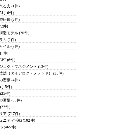
る力 (1件)
I (16件)
研修 (2件)
 (2件)
構造モデル (20件)
ム (2件)
イル (7件)
 (1件)
GPT (6件)
ジェクトマネジメント (13件)
技法（ダイアログ・メソッド） (35件)
習慣 (4件)
 (15件)
(25件)
習慣 (63件)
(22件)
ア (717件)
ュニティ活動 (102件)
 (465件)