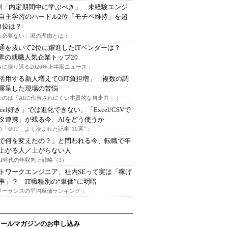
割「内定期間中に学ぶべき」 未経験エンジ
自主学習のハードル2位「モチベ維持」を超
1位は？
る必要ない」派の理由とは：
通を抜いて2位に躍進したITベンダーは？
業界の就職人気企業トップ20
みに振り返る2026年上半期ニュース：
I活用する新人増えてOJT負担増」 複数の調
露呈した現場の苦悩
なのは「AIに代替されにくい本質的な自走力」：
xcel好き」では進化できない、「Excel/CSVで
タ連携」が残る今、AIをどう使うか
「＠IT」よく読まれた記事“10選”：
Iで何を変えたの？」と問われる今、転職で年
上がる人／上がらない人
AI時代の年収向上戦略（3）：
トワークエンジニア、社内SEって実は「稼げ
事」？ IT職種別の“単価”に明暗
フリーランスの平均単価ランキング：
メールマガジンのお申し込み