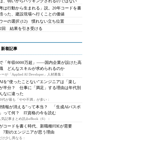
は、弱いからハッキングされるのではない
考は行動から生まれる」説。20年コードを書
悟った、建設現場へ行くことの価値
ウーの選択 (12) 慣れない立ち位置
42回 結果を引き受ける
 新着記事
で「年収6000万超」――国内企業が設けた高
I職 どんなスキルが求められるのか
ーが「Applied AI Developer」人材募集：
AIを“使ったことない”エンジニアは「楽し
が半分？ 仕事に「満足」する理由は年代別
んなに違った
～30代が最も「やや不満」が多い：
用情報が消える”って本当？ 「生成AIパスポ
」って何？ IT資格の今を読む
人気記事まとめ読みeBook（6）：
Iがコードを書く時代、新職種FDEが需要
 7割のエンジニアが思う理由
代だけ少し異なる：