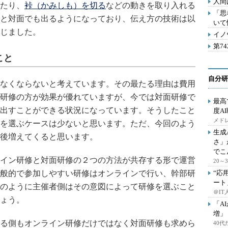
人間
たり、
裃（かみしも）を切る
などの動きを取り入れる
「思
と対面でも出るようになっており、伝え方の技術は以
いて
じました。
イノ
第7
こと
自分研
なくならないと考えています。その最たる理由は費用
研修の方が効果が優れていますが、今では対面研修で
最高
出すことができる状況になっています。そうしたこと
度A
メドレ
を選ぶケースは少ないと思います。ただ、今回のよう
生成
後増えてくると思います。
さ」
でこ
イン研修と対面研修の２つの方法が共存する形で運営
20
般的で参加しやすい研修はオンラインで行い、幹部研
“応
ート
のように主催者側はその意図によって研修を選ぶこと
＠IT
ょう。
「A
増」
る側もオンライン研修だけではなく対面研修も求めら
40