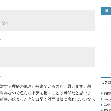
日
かな？
2
9
、
16
23
30
。
カテゴ
対する理解の低さから来ているのだと思います。勿
世界なので色んな不安を抱くことは当然だと思いま
前提構
研修が始まった当初は早く対面研修に戻ればいいなぁ
Goog
CAR
DX (