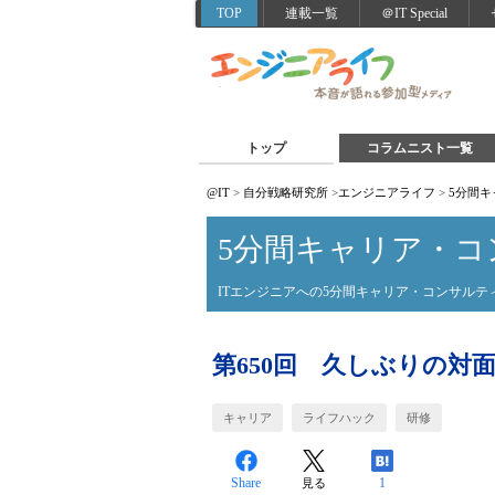
TOP
連載一覧
＠IT Special
トップ
コラムニスト一覧
@IT
>
自分戦略研究所
>
エンジニアライフ
>
5分間
5分間キャリア・コ
ITエンジニアへの5分間キャリア・コンサルテ
第650回 久しぶりの対
キャリア
ライフハック
研修
Share
1
見る