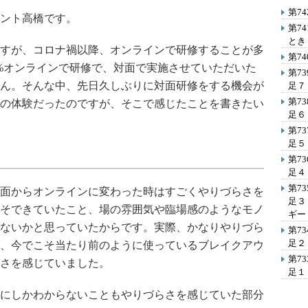
第7
ント高橋です。
第7
とき
すが、コロナ禍以降、オンラインで研修することが多
第7
0%オンラインで研修で、対面で実施させていただいた
第7
ん。そんな中、先日久しぶりに対面研修をする機会が
足７
第7
の体験だったのですが、そこで感じたことを書きたい
足６
第7
足５
第7
足４
第7
面からオンラインに変わった時はすごくやりづらさを
足３
そできていたこと、場の雰囲気や臨場感のようなモノ
ギー
ないかと思っていたからです。実際、かなりやりづら
第7
足２
、今でこそ当たり前のように使っているブレイクアウ
第7
さを感じていました。
足１
にしかわからないこともやりづらさを感じていた部分