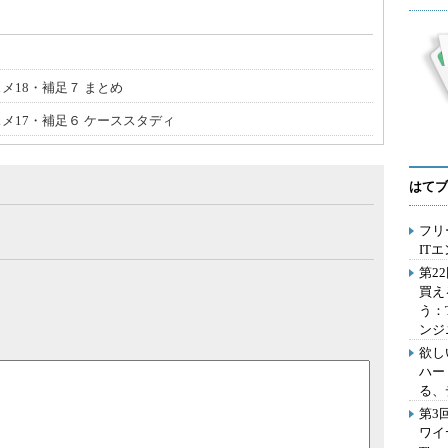
メ18・補足７ まとめ
スメ17・補足６ ケーススタディ
はてブ
フリ
IT
第2
買え
う：
ンジ
欲し
ハー
る、
第3
ワイ