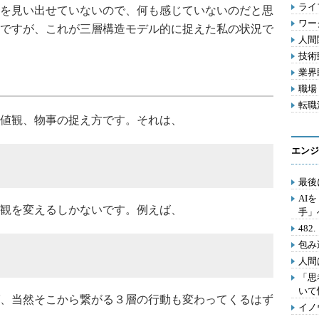
ライフ
を見い出せていないので、何も感じていないのだと思
ワー
ですが、これが三層構造モデル的に捉えた私の状況で
人間関
技術動
業界動
職場 
転職活
値観、物事の捉え方です。それは、
エンジ
最後
AI
観を変えるしかないです。例えば、
手」
48
包み
人間
「思
いて
、当然そこから繋がる３層の行動も変わってくるはず
イノ