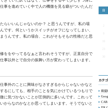
できていた訳ではなく、仕事をする中で少しずつ身に
仕事を進めていく中で人の機微を見る癖がついたんだ
日
たらいいんじゃないのか？ と思うんですが、私の場
2
んです。何というかスイッチがオフになってしまい、
9
まうんです。私の場合、これがそもそもの性格だと思
16
23
修ををやってるなぁと言われそうですが、正直自分で
30
仕事以外とで自分の振舞い方が変わってしまいます。
カテゴ
仕事外のことに興味がなさすぎるからじゃないかなと
するにしても、相手のことを気にかけているつもりで
前提構
Goog
微に気づかないことが圧倒的に多いんです。これって
CAR
いからなのかなとか思ってしまいます。そうでないと
DX (