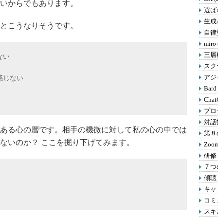
いからでもあります。
選ばれ
生成A
とこうなりそうです。
自律型
miro
三層
ない
スクラ
アジャ
感じない
Bard
Chat
プロ
対話
ある心の層です。相手の機微に対して私の心の中では
第８の
ないのか？ ここを掘り下げてみます。
Zoom
研修 
７つの
傾聴 
キャリ
コミ
スキル