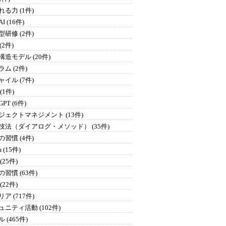
る力 (1件)
I (16件)
研修 (2件)
 (2件)
構造モデル (20件)
ム (2件)
イル (7件)
 (1件)
GPT (6件)
ジェクトマネジメント (13件)
技法（ダイアログ・メソッド） (35件)
習慣 (4件)
 (15件)
(25件)
習慣 (63件)
(22件)
ア (717件)
ュニティ活動 (102件)
 (465件)