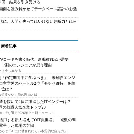
42回 結果を引き受ける
で画面を読み解かせてデータベース設計のお勉
時代に、人間が失ってはいけない判断力とは何
 新着記事
Iがコードを書く時代、新職種FDEが需要
 7割のエンジニアが思う理由
代だけ少し異なる：
割「内定期間中に学ぶべき」 未経験エンジ
自主学習のハードル2位「モチベ維持」を超
1位は？
る必要ない」派の理由とは：
通を抜いて2位に躍進したITベンダーは？
業界の就職人気企業トップ20
みに振り返る2026年上半期ニュース：
I活用する新人増えてOJT負担増」 複数の調
露呈した現場の苦悩
なのは「AIに代替されにくい本質的な自走力」：