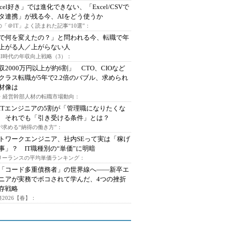
xcel好き」では進化できない、「Excel/CSVで
タ連携」が残る今、AIをどう使うか
「＠IT」よく読まれた記事“10選”：
Iで何を変えたの？」と問われる今、転職で年
上がる人／上がらない人
AI時代の年収向上戦略（3）：
収2000万円以上が約6割」 CTO、CIOなど
クラス転職が5年で2.2倍のバブル、求められ
材像は
O・経営幹部人材の転職市場動向：
ITエンジニアの5割が「管理職になりたくな
 それでも「引き受ける条件」とは？
が求める“納得の働き方”：
トワークエンジニア、社内SEって実は「稼げ
事」？ IT職種別の“単価”に明暗
フリーランスの平均単価ランキング：
で「コード多重債務者」の世界線へ――新卒エ
ニアが実務でボコされて学んだ、4つの挫折
存戦略
2026【春】：