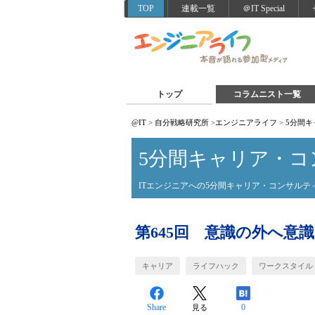
TOP
連載一覧
＠IT Special
トップ
コラムニスト一覧
@IT
>
自分戦略研究所
>
エンジニアライフ
>
5分間
5分間キャリア・コ
ITエンジニアへの5分間キャリア・コンサルテ
第645回 意識の外へ意
キャリア
ライフハック
ワークスタイル
Share
0
見る