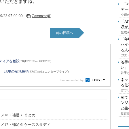
いただきますね。
「E
デー
今週の
9/23 07:00:00
Comment(0)
「A
収が
生成
前の投稿へ
「年
ハイ
る人
CX
メディアを創設
PR(FINCHI on GOETHE)
若手
い」
！ 現場のAI活用術
PR(ITmedia エンタープライズ)
若手
ネッ
Recommended by
る仕
IT
AI
ンジ
と生
技育祭
メ18・補足７ まとめ
スメ17・補足６ ケーススタディ