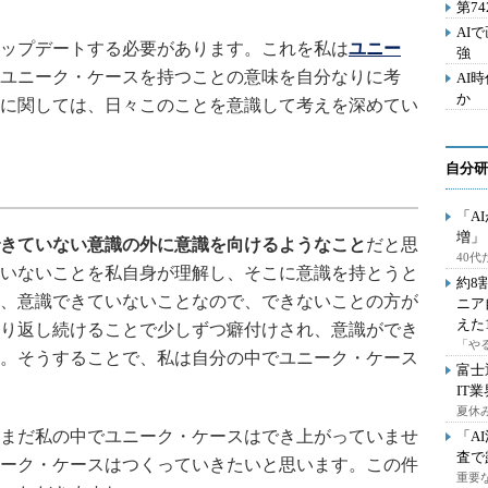
第7
AI
ップデートする必要があります。これを私は
ユニー
強
ユニーク・ケースを持つことの意味を自分なりに考
AI
か
に関しては、日々このことを意識して考えを深めてい
自分研
「A
増」
きていない意識の外に意識を向けるようなこと
だと思
40
いないことを私自身が理解し、そこに意識を持とうと
約8
、意識できていないことなので、できないことの方が
ニア
えた
り返し続けることで少しずつ癖付けされ、意識ができ
「や
。そうすることで、私は自分の中でユニーク・ケース
富士
IT
夏休
まだ私の中でユニーク・ケースはでき上がっていませ
「A
査で
ーク・ケースはつくっていきたいと思います。この件
重要