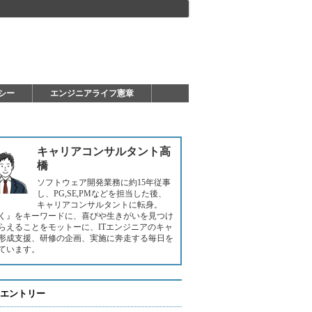
シー
エンジニアライフ憲章
キャリアコンサルタント高
橋
ソフトウェア開発業務に約15年従事
し、PG,SE,PMなどを担当した後、
キャリアコンサルタントに転身。
く』をキーワードに、喜びや生きがいを見つけ
らえることをモットーに、ITエンジニアのキャ
形成支援、研修の企画、実施に奔走する毎日を
ています。
エントリー