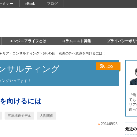
セミナー
eBook
ブログ
エンジニアライフとは
コラムニスト募集
プライバシーポリ
キャリア・コンサルティング
>
第645回 意識の外へ意識を向けるには：
ンサルティング
RSS
ィングやってます！
『働
識を向けるには
ても
リア
送っ
三層構造モデル
人間関係
»
2024/09/23
最近の