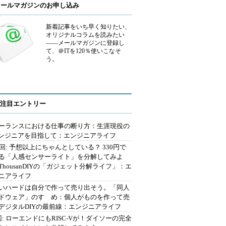
メールマガジンのお申し込み
新着記事をいち早く知りたい、
オリジナルコラムを読みたい
――メールマガジンに登録し
て、＠ITを120％使いこなそ
う。
注目エントリー
ーランスにおける仕事の断り方：生涯現役の
エンジニアを目指して：エンジニアライフ
2回: 予想以上にちゃんとしている？ 330円で
る「人感センサーライト」を分解してみよ
ThousanDIYの「ガジェット分解ライフ」：エ
ニアライフ
いハードは自分で作って売り出そう。「同人
ドウェア」のすゝめ：個人がものを作って売
デジタルDIYの最前線：エンジニアライフ
回: ローエンドにもRISC-Vが！ダイソーの完全