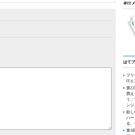
＠IT
はてブ
フリ
IT
第2
買え
う：
ンジ
欲し
ハー
る、
第3