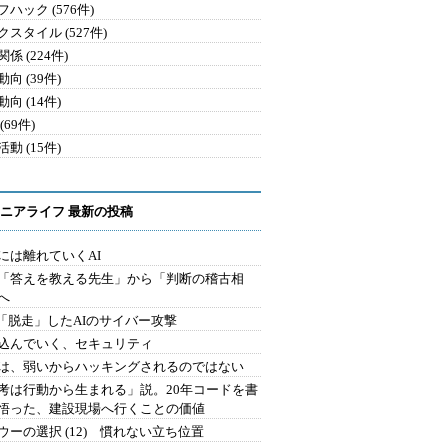
ハック (576件)
クスタイル (527件)
係 (224件)
向 (39件)
向 (14件)
(69件)
動 (15件)
ニアライフ 最新の投稿
には離れていくAI
を「答えを教える先生」から「判断の稽古相
へ
2.「脱走」したAIのサイバー攻撃
込んでいく、セキュリティ
は、弱いからハッキングされるのではない
考は行動から生まれる」説。20年コードを書
悟った、建設現場へ行くことの価値
ウーの選択 (12) 慣れない立ち位置