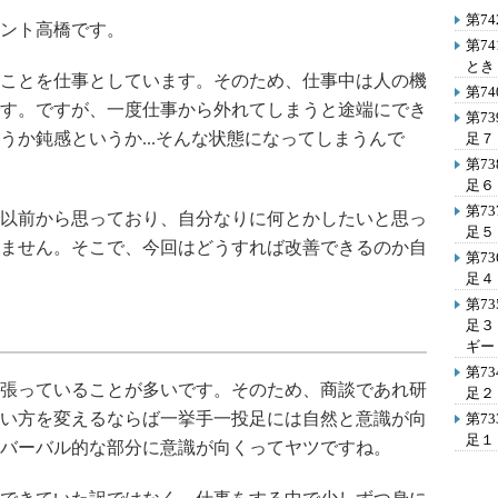
第7
ント高橋です。
第7
とき
ことを仕事としています。そのため、仕事中は人の機
第7
す。ですが、一度仕事から外れてしまうと途端にでき
第7
うか鈍感というか...そんな状態になってしまうんで
足７
第7
足６
第7
以前から思っており、自分なりに何とかしたいと思っ
足５
ません。そこで、今回はどうすれば改善できるのか自
第7
足４
第7
足３
ギー
第7
張っていることが多いです。そのため、商談であれ研
足２
い方を変えるならば一挙手一投足には自然と意識が向
第7
足１
バーバル的な部分に意識が向くってヤツですね。