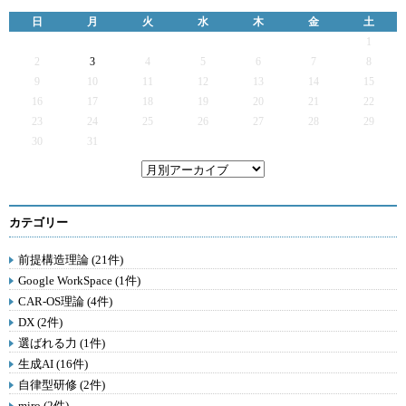
日
月
火
水
木
金
土
1
2
3
4
5
6
7
8
9
10
11
12
13
14
15
16
17
18
19
20
21
22
23
24
25
26
27
28
29
30
31
カテゴリー
前提構造理論 (21件)
Google WorkSpace (1件)
CAR-OS理論 (4件)
DX (2件)
選ばれる力 (1件)
生成AI (16件)
自律型研修 (2件)
miro (2件)