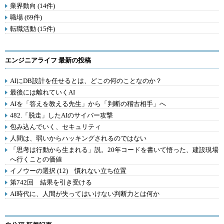
業界動向 (14件)
職場 (69件)
転職活動 (15件)
エンジニアライフ 最新の投稿
AIにDB設計を任せるとは、どこの何のことなのか？
最後には離れていくAI
AIを「答えを教える先生」から「判断の稽古相手」へ
482.「脱走」したAIのサイバー攻撃
包み込んでいく、セキュリティ
人間は、弱いからハッキングされるのではない
「思考は行動から生まれる」説。20年コードを書いて悟った、建設現場
へ行くことの価値
イノウーの選択 (12) 慣れない立ち位置
第742回 結果を引き受ける
AI時代に、人間が失ってはいけない判断力とは何か