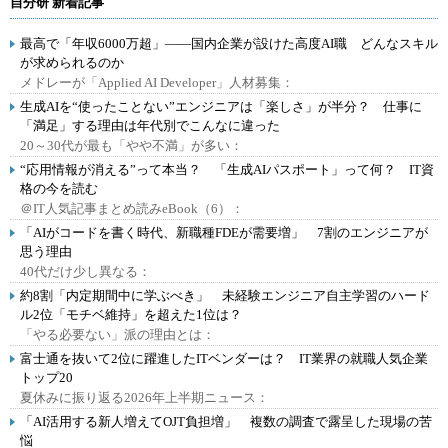
自分研 新着記事
最高で「年収6000万超」――国内企業が設けた高度AI職 どんなスキル
が求められるのか
メドレーが「Applied AI Developer」人材募集：
生成AIを“使ったことない”エンジニアは「楽しさ」が半分？ 仕事に
「満足」する理由は年代別でこんなに違った
20～30代が最も「やや不満」が多い：
“応用情報が消える”って本当？ 「生成AIパスポート」って何？ IT資
格の今を読む
＠IT人気記事まとめ読みeBook（6）：
「AIがコードを書く時代、新職種FDEが需要増」 7割のエンジニアが
思う理由
40代だけ少し異なる：
約8割「内定期間中に学ぶべき」 未経験エンジニア自主学習のハード
ル2位「モチベ維持」を超えた1位は？
「やる必要ない」派の理由とは：
富士通を抜いて2位に躍進したITベンダーは？ IT業界の就職人気企業
トップ20
夏休みに振り返る2026年上半期ニュース：
「AI活用する新人増えてOJT負担増」 複数の調査で露呈した現場の苦
悩