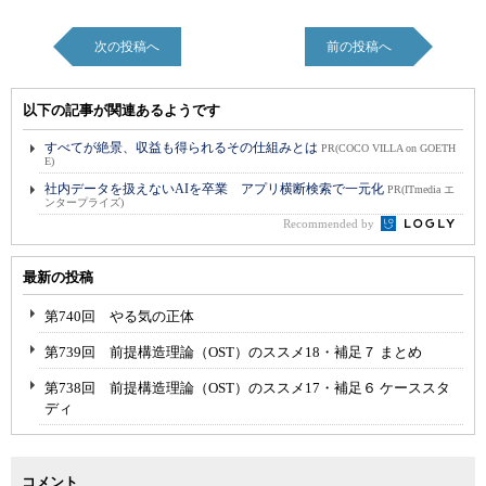
次の投稿へ
前の投稿へ
以下の記事が関連あるようです
すべてが絶景、収益も得られるその仕組みとは
PR(COCO VILLA on GOETH
E)
社内データを扱えないAIを卒業 アプリ横断検索で一元化
PR(ITmedia エ
ンタープライズ)
Recommended by
最新の投稿
第740回 やる気の正体
第739回 前提構造理論（OST）のススメ18・補足７ まとめ
第738回 前提構造理論（OST）のススメ17・補足６ ケーススタ
ディ
コメント