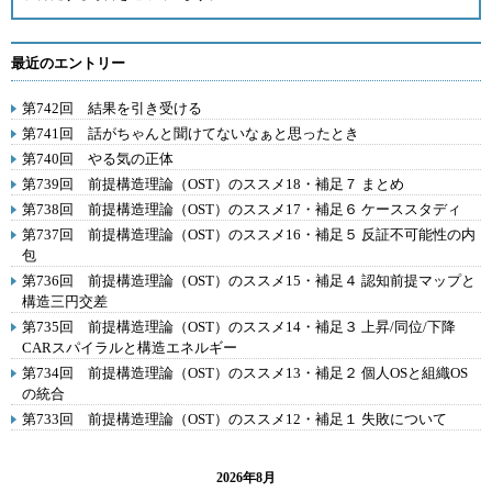
最近のエントリー
第742回 結果を引き受ける
第741回 話がちゃんと聞けてないなぁと思ったとき
第740回 やる気の正体
第739回 前提構造理論（OST）のススメ18・補足７ まとめ
第738回 前提構造理論（OST）のススメ17・補足６ ケーススタディ
第737回 前提構造理論（OST）のススメ16・補足５ 反証不可能性の内
包
第736回 前提構造理論（OST）のススメ15・補足４ 認知前提マップと
構造三円交差
第735回 前提構造理論（OST）のススメ14・補足３ 上昇/同位/下降
CARスパイラルと構造エネルギー
第734回 前提構造理論（OST）のススメ13・補足２ 個人OSと組織OS
の統合
第733回 前提構造理論（OST）のススメ12・補足１ 失敗について
2026年8月