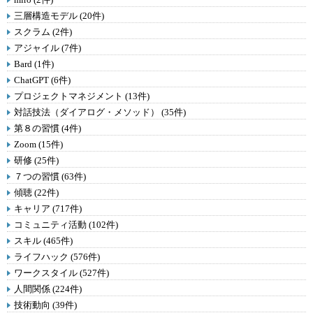
三層構造モデル (20件)
スクラム (2件)
アジャイル (7件)
Bard (1件)
ChatGPT (6件)
プロジェクトマネジメント (13件)
対話技法（ダイアログ・メソッド） (35件)
第８の習慣 (4件)
Zoom (15件)
研修 (25件)
７つの習慣 (63件)
傾聴 (22件)
キャリア (717件)
コミュニティ活動 (102件)
スキル (465件)
ライフハック (576件)
ワークスタイル (527件)
人間関係 (224件)
技術動向 (39件)