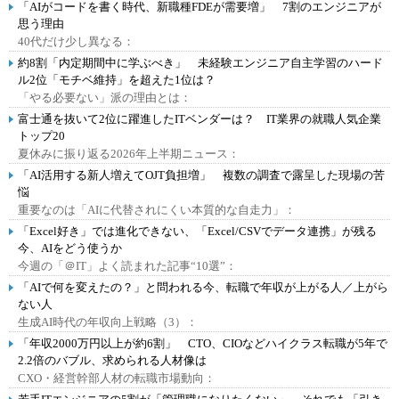
「AIがコードを書く時代、新職種FDEが需要増」 7割のエンジニアが
思う理由
40代だけ少し異なる：
約8割「内定期間中に学ぶべき」 未経験エンジニア自主学習のハード
ル2位「モチベ維持」を超えた1位は？
「やる必要ない」派の理由とは：
富士通を抜いて2位に躍進したITベンダーは？ IT業界の就職人気企業
トップ20
夏休みに振り返る2026年上半期ニュース：
「AI活用する新人増えてOJT負担増」 複数の調査で露呈した現場の苦
悩
重要なのは「AIに代替されにくい本質的な自走力」：
「Excel好き」では進化できない、「Excel/CSVでデータ連携」が残る
今、AIをどう使うか
今週の「＠IT」よく読まれた記事“10選”：
「AIで何を変えたの？」と問われる今、転職で年収が上がる人／上がら
ない人
生成AI時代の年収向上戦略（3）：
「年収2000万円以上が約6割」 CTO、CIOなどハイクラス転職が5年で
2.2倍のバブル、求められる人材像は
CXO・経営幹部人材の転職市場動向：