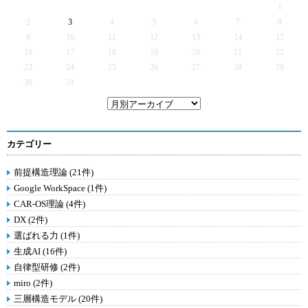
1
2
3
4
5
6
7
8
9
10
11
12
13
14
15
16
17
18
19
20
21
22
23
24
25
26
27
28
29
30
31
カテゴリー
前提構造理論 (21件)
Google WorkSpace (1件)
CAR-OS理論 (4件)
DX (2件)
選ばれる力 (1件)
生成AI (16件)
自律型研修 (2件)
miro (2件)
三層構造モデル (20件)