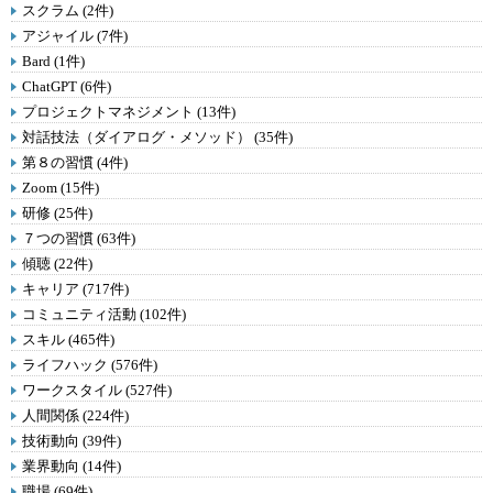
スクラム (2件)
アジャイル (7件)
Bard (1件)
ChatGPT (6件)
プロジェクトマネジメント (13件)
対話技法（ダイアログ・メソッド） (35件)
第８の習慣 (4件)
Zoom (15件)
研修 (25件)
７つの習慣 (63件)
傾聴 (22件)
キャリア (717件)
コミュニティ活動 (102件)
スキル (465件)
ライフハック (576件)
ワークスタイル (527件)
人間関係 (224件)
技術動向 (39件)
業界動向 (14件)
職場 (69件)