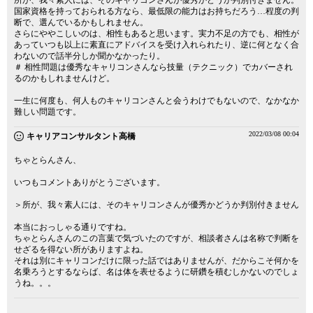
所が、我々素人には、そのキャリコンさんが優秀かどうか判別付きません。
国家資格を持っておられる方なら、最低限の能力はお持ちだろう…程度の判
断で、選んでいるかもしれません。
さらにややこしいのは、相性もあると思います。実力不足の方でも、相性が
あっていつも以上に素直にアドバイスを受け入れられたり、逆に何となく合
わないので話半分しか聞かなかったり。
＃ 相性問題は優秀なキャリコンさんなら技量（テクニック）でカバーされ
るのかもしれませんけど。
一生に何度も、何人ものキャリコンさんと会うわけでもないので、なかなか
難しい問題です。
2022/03/08 00:04
キャリアコンサルタント高橋
ちゃとらんさん、
いつもコメントありがとうございます。
＞所が、我々素人には、そのキャリコンさんが優秀かどうか判別付きません
本当におっしゃる通りですね。
ちゃとらんさんのこの言葉で気づいたのですが、相談者さんは名称で判断を
せざるを得ない所がありますよね。
それは別にキャリコンだけに限った話ではありませんが、だからこそ何かを
名乗ろうとするならば、名は体を表せるように研鑽を積むしかないのでしょ
うね。。。