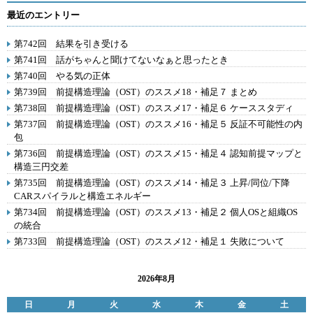
最近のエントリー
第742回 結果を引き受ける
第741回 話がちゃんと聞けてないなぁと思ったとき
第740回 やる気の正体
第739回 前提構造理論（OST）のススメ18・補足７ まとめ
第738回 前提構造理論（OST）のススメ17・補足６ ケーススタディ
第737回 前提構造理論（OST）のススメ16・補足５ 反証不可能性の内
包
第736回 前提構造理論（OST）のススメ15・補足４ 認知前提マップと
構造三円交差
第735回 前提構造理論（OST）のススメ14・補足３ 上昇/同位/下降
CARスパイラルと構造エネルギー
第734回 前提構造理論（OST）のススメ13・補足２ 個人OSと組織OS
の統合
第733回 前提構造理論（OST）のススメ12・補足１ 失敗について
2026年8月
日
月
火
水
木
金
土