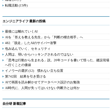
転職活動 (15件)
エンジニアライフ 最新の投稿
最後には離れていくAI
AIを「答えを教える先生」から「判断の稽古相手」へ
482.「脱走」したAIのサイバー攻撃
包み込んでいく、セキュリティ
人間は、弱いからハッキングされるのではない
「思考は行動から生まれる」説。20年コードを書いて悟った、建設現場
へ行くことの価値
イノウーの選択 (12) 慣れない立ち位置
第742回 結果を引き受ける
AIで画面を読み解かせてデータベース設計のお勉強
AI時代に、人間が失ってはいけない判断力とは何か
自分研 新着記事