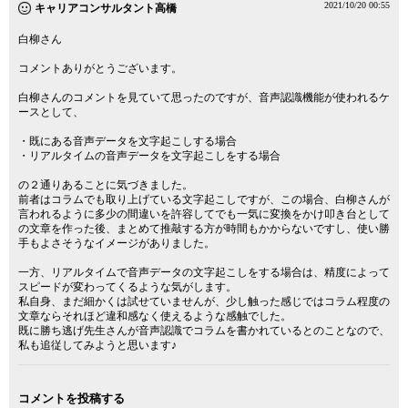
2021/10/20 00:55
キャリアコンサルタント高橋
白柳さん
コメントありがとうございます。
白柳さんのコメントを見ていて思ったのですが、音声認識機能が使われるケ
ースとして、
・既にある音声データを文字起こしする場合
・リアルタイムの音声データを文字起こしをする場合
の２通りあることに気づきました。
前者はコラムでも取り上げている文字起こしですが、この場合、白柳さんが
言われるように多少の間違いを許容してでも一気に変換をかけ叩き台として
の文章を作った後、まとめて推敲する方が時間もかからないですし、使い勝
手もよさそうなイメージがありました。
一方、リアルタイムで音声データの文字起こしをする場合は、精度によって
スピードが変わってくるような気がします。
私自身、まだ細かくは試せていませんが、少し触った感じではコラム程度の
文章ならそれほど違和感なく使えるような感触でした。
既に勝ち逃げ先生さんが音声認識でコラムを書かれているとのことなので、
私も追従してみようと思います♪
コメントを投稿する