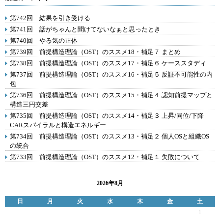
第742回 結果を引き受ける
第741回 話がちゃんと聞けてないなぁと思ったとき
第740回 やる気の正体
第739回 前提構造理論（OST）のススメ18・補足７ まとめ
第738回 前提構造理論（OST）のススメ17・補足６ ケーススタディ
第737回 前提構造理論（OST）のススメ16・補足５ 反証不可能性の内
包
第736回 前提構造理論（OST）のススメ15・補足４ 認知前提マップと
構造三円交差
第735回 前提構造理論（OST）のススメ14・補足３ 上昇/同位/下降
CARスパイラルと構造エネルギー
第734回 前提構造理論（OST）のススメ13・補足２ 個人OSと組織OS
の統合
第733回 前提構造理論（OST）のススメ12・補足１ 失敗について
2026年8月
日
月
火
水
木
金
土
1