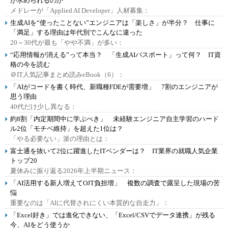
が求められるのか
メドレーが「Applied AI Developer」人材募集：
生成AIを“使ったことない”エンジニアは「楽しさ」が半分？ 仕事に
「満足」する理由は年代別でこんなに違った
20～30代が最も「やや不満」が多い：
“応用情報が消える”って本当？ 「生成AIパスポート」って何？ IT資
格の今を読む
＠IT人気記事まとめ読みeBook（6）：
「AIがコードを書く時代、新職種FDEが需要増」 7割のエンジニアが
思う理由
40代だけ少し異なる：
約8割「内定期間中に学ぶべき」 未経験エンジニア自主学習のハード
ル2位「モチベ維持」を超えた1位は？
「やる必要ない」派の理由とは：
富士通を抜いて2位に躍進したITベンダーは？ IT業界の就職人気企業
トップ20
夏休みに振り返る2026年上半期ニュース：
「AI活用する新人増えてOJT負担増」 複数の調査で露呈した現場の苦
悩
重要なのは「AIに代替されにくい本質的な自走力」：
「Excel好き」では進化できない、「Excel/CSVでデータ連携」が残る
今、AIをどう使うか