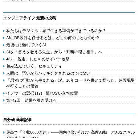
エンジニアライフ 最新の投稿
私たちはデジタル世界で生きる準備ができているのか？
AIにDB設計を任せるとは、どこの何のことなのか？
最後には離れていくAI
AIを「答えを教える先生」から「判断の稽古相手」へ
482.「脱走」したAIのサイバー攻撃
包み込んでいく、セキュリティ
人間は、弱いからハッキングされるのではない
「思考は行動から生まれる」説。20年コードを書いて悟った、建設現場
へ行くことの価値
イノウーの選択 (12) 慣れない立ち位置
第742回 結果を引き受ける
自分研 新着記事
最高で「年収6000万超」――国内企業が設けた高度AI職 どんなスキル