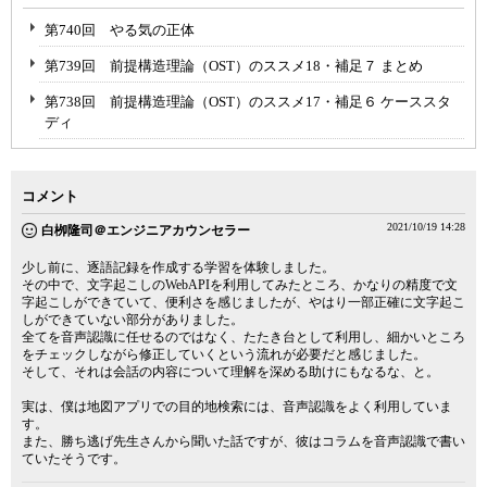
第740回 やる気の正体
第739回 前提構造理論（OST）のススメ18・補足７ まとめ
第738回 前提構造理論（OST）のススメ17・補足６ ケーススタ
ディ
コメント
2021/10/19 14:28
白栁隆司＠エンジニアカウンセラー
少し前に、逐語記録を作成する学習を体験しました。
その中で、文字起こしのWebAPIを利用してみたところ、かなりの精度で文
字起こしができていて、便利さを感じましたが、やはり一部正確に文字起こ
しができていない部分がありました。
全てを音声認識に任せるのではなく、たたき台として利用し、細かいところ
をチェックしながら修正していくという流れが必要だと感じました。
そして、それは会話の内容について理解を深める助けにもなるな、と。
実は、僕は地図アプリでの目的地検索には、音声認識をよく利用していま
す。
また、勝ち逃げ先生さんから聞いた話ですが、彼はコラムを音声認識で書い
ていたそうです。