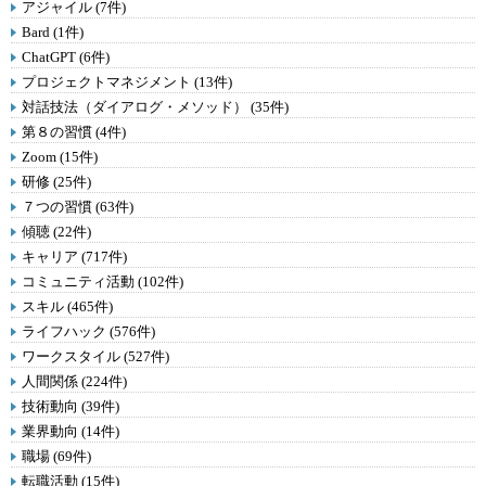
アジャイル (7件)
Bard (1件)
ChatGPT (6件)
プロジェクトマネジメント (13件)
対話技法（ダイアログ・メソッド） (35件)
第８の習慣 (4件)
Zoom (15件)
研修 (25件)
７つの習慣 (63件)
傾聴 (22件)
キャリア (717件)
コミュニティ活動 (102件)
スキル (465件)
ライフハック (576件)
ワークスタイル (527件)
人間関係 (224件)
技術動向 (39件)
業界動向 (14件)
職場 (69件)
転職活動 (15件)