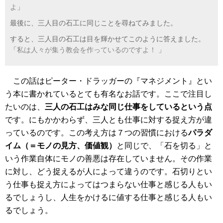
よ
」
最後に、三人目の石工に同じことを尋ねてみました。
すると、三人目の石工は目を輝かせてこのように答えました。
「
私は人々が集う教会を作っているのですよ！
」
この話はピーター・ドラッガーの『マネジメント』とい
う本に書かれているとても有名なお話です。ここで注目し
たいのは、
三人の石工はみな同じ仕事をしているという点
です。にもかかわらず、三人とも仕事に対する捉え方が違
っているのです。この考え方は７つの習慣における
パラダ
イム（＝モノの見方、価値観）
と同じで、「石を切る」と
いう作業自体にモノの善悪は存在していません。その作業
に対し、どう捉えるが人によって違うのです。石切りとい
う仕事も捉え方によってはつまらない仕事と感じる人もい
るでしょうし、人生をかけるに値する仕事と感じる人もい
るでしょう。