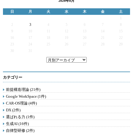
2026年8月
日
月
火
水
木
金
土
1
2
3
4
5
6
7
8
9
10
11
12
13
14
15
16
17
18
19
20
21
22
23
24
25
26
27
28
29
30
31
カテゴリー
前提構造理論 (21件)
Google WorkSpace (1件)
CAR-OS理論 (4件)
DX (2件)
選ばれる力 (1件)
生成AI (16件)
自律型研修 (2件)