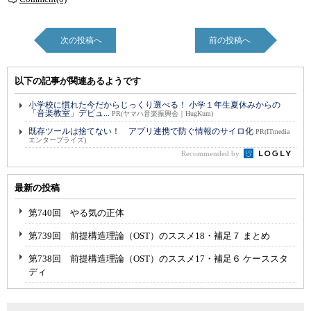
次の投稿へ
前の投稿へ
以下の記事が関連あるようです
小学校に慣れた今だからじっくり選べる！ 小学１年生夏休みからの
「音楽教室」デビュ...
PR(ヤマハ音楽振興会｜HugKum)
既存ツールは捨てない！ アプリ連携で防ぐ情報のサイロ化
PR(ITmedia
エンタープライズ)
Recommended by
最新の投稿
第740回 やる気の正体
第739回 前提構造理論（OST）のススメ18・補足７ まとめ
第738回 前提構造理論（OST）のススメ17・補足６ ケーススタ
ディ