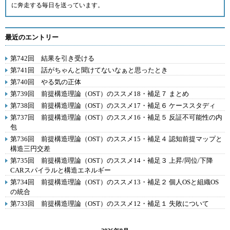
に奔走する毎日を送っています。
最近のエントリー
第742回 結果を引き受ける
第741回 話がちゃんと聞けてないなぁと思ったとき
第740回 やる気の正体
第739回 前提構造理論（OST）のススメ18・補足７ まとめ
第738回 前提構造理論（OST）のススメ17・補足６ ケーススタディ
第737回 前提構造理論（OST）のススメ16・補足５ 反証不可能性の内
包
第736回 前提構造理論（OST）のススメ15・補足４ 認知前提マップと
構造三円交差
第735回 前提構造理論（OST）のススメ14・補足３ 上昇/同位/下降
CARスパイラルと構造エネルギー
第734回 前提構造理論（OST）のススメ13・補足２ 個人OSと組織OS
の統合
第733回 前提構造理論（OST）のススメ12・補足１ 失敗について