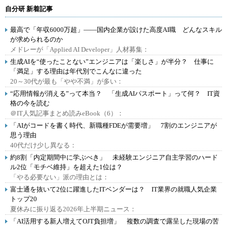
自分研 新着記事
最高で「年収6000万超」――国内企業が設けた高度AI職 どんなスキル
が求められるのか
メドレーが「Applied AI Developer」人材募集：
生成AIを“使ったことない”エンジニアは「楽しさ」が半分？ 仕事に
「満足」する理由は年代別でこんなに違った
20～30代が最も「やや不満」が多い：
“応用情報が消える”って本当？ 「生成AIパスポート」って何？ IT資
格の今を読む
＠IT人気記事まとめ読みeBook（6）：
「AIがコードを書く時代、新職種FDEが需要増」 7割のエンジニアが
思う理由
40代だけ少し異なる：
約8割「内定期間中に学ぶべき」 未経験エンジニア自主学習のハード
ル2位「モチベ維持」を超えた1位は？
「やる必要ない」派の理由とは：
富士通を抜いて2位に躍進したITベンダーは？ IT業界の就職人気企業
トップ20
夏休みに振り返る2026年上半期ニュース：
「AI活用する新人増えてOJT負担増」 複数の調査で露呈した現場の苦