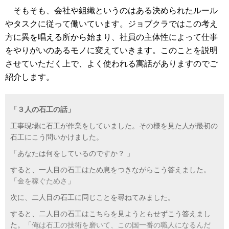
そもそも、会社や組織というのはある決められたルール
やタスクに従って働いています。ジョブクラではこの考え
方に異を唱える所から始まり、社員の主体性によって仕事
をやりがいのあるモノに変えていきます。このことを説明
させていただく上で、よく使われる寓話がありますのでご
紹介します。
「３人の石工の話」
工事現場に石工が作業をしていました。その様を見た人が最初の
石工にこう問いかけました。
「あなたは何をしているのですか？ 」
すると、一人目の石工はため息をつきながらこう答えました。
「
金を稼ぐためさ
」
次に、二人目の石工に同じことを尋ねてみました。
すると、二人目の石工はこちらを見ようともせずこう答えまし
た。「
俺は石工の技術を磨いて、この国一番の職人になるんだ