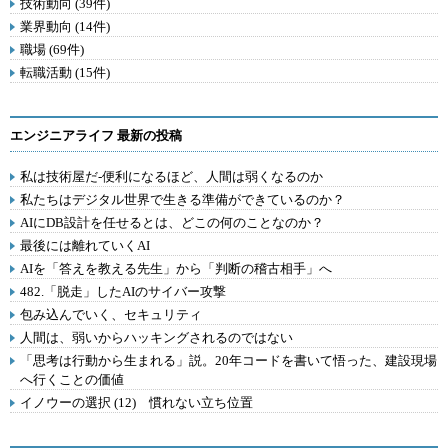
技術動向 (39件)
業界動向 (14件)
職場 (69件)
転職活動 (15件)
エンジニアライフ 最新の投稿
私は技術屋だ-便利になるほど、人間は弱くなるのか
私たちはデジタル世界で生きる準備ができているのか？
AIにDB設計を任せるとは、どこの何のことなのか？
最後には離れていくAI
AIを「答えを教える先生」から「判断の稽古相手」へ
482.「脱走」したAIのサイバー攻撃
包み込んでいく、セキュリティ
人間は、弱いからハッキングされるのではない
「思考は行動から生まれる」説。20年コードを書いて悟った、建設現場
へ行くことの価値
イノウーの選択 (12) 慣れない立ち位置