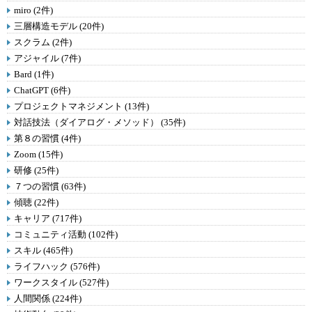
miro (2件)
三層構造モデル (20件)
スクラム (2件)
アジャイル (7件)
Bard (1件)
ChatGPT (6件)
プロジェクトマネジメント (13件)
対話技法（ダイアログ・メソッド） (35件)
第８の習慣 (4件)
Zoom (15件)
研修 (25件)
７つの習慣 (63件)
傾聴 (22件)
キャリア (717件)
コミュニティ活動 (102件)
スキル (465件)
ライフハック (576件)
ワークスタイル (527件)
人間関係 (224件)