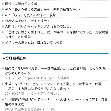
最後には離れていくAI
AIを「答えを教える先生」から「判断の稽古相手」へ
482.「脱走」したAIのサイバー攻撃
包み込んでいく、セキュリティ
人間は、弱いからハッキングされるのではない
「思考は行動から生まれる」説。20年コードを書いて悟った、建設現場
へ行くことの価値
イノウーの選択 (12) 慣れない立ち位置
自分研 新着記事
最高で「年収6000万超」――国内企業が設けた高度AI職 どんなスキル
が求められるのか
メドレーが「Applied AI Developer」人材募集：
生成AIを“使ったことない”エンジニアは「楽しさ」が半分？ 仕事に
「満足」する理由は年代別でこんなに違った
20～30代が最も「やや不満」が多い：
“応用情報が消える”って本当？ 「生成AIパスポート」って何？ IT資
格の今を読む
＠IT人気記事まとめ読みeBook（6）：