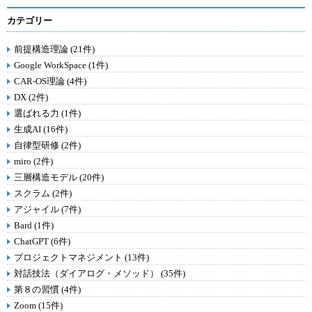
カテゴリー
前提構造理論 (21件)
Google WorkSpace (1件)
CAR-OS理論 (4件)
DX (2件)
選ばれる力 (1件)
生成AI (16件)
自律型研修 (2件)
miro (2件)
三層構造モデル (20件)
スクラム (2件)
アジャイル (7件)
Bard (1件)
ChatGPT (6件)
プロジェクトマネジメント (13件)
対話技法（ダイアログ・メソッド） (35件)
第８の習慣 (4件)
Zoom (15件)