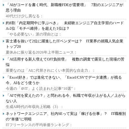
「AIがコードを書く時代、新職種FDEが需要増」 7割のエンジニアが
思う理由
40代だけ少し異なる：
約8割「内定期間中に学ぶべき」 未経験エンジニア自主学習のハード
ル2位「モチベ維持」を超えた1位は？
「やる必要ない」派の理由とは：
富士通を抜いて2位に躍進したITベンダーは？ IT業界の就職人気企業
トップ20
夏休みに振り返る2026年上半期ニュース：
「AI活用する新人増えてOJT負担増」 複数の調査で露呈した現場の苦
悩
重要なのは「AIに代替されにくい本質的な自走力」：
「Excel好き」では進化できない、「Excel/CSVでデータ連携」が残る
今、AIをどう使うか
今週の「＠IT」よく読まれた記事“10選”：
「AIで何を変えたの？」と問われる今、転職で年収が上がる人／上がら
ない人
生成AI時代の年収向上戦略（3）：
ネットワークエンジニア、社内SEって実は「稼げる仕事」？ IT職種別
の“単価”に明暗
ITフリーランスの平均単価ランキング：