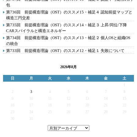
包
第736回 前提構造理論（OST）のススメ15・補足４ 認知前提マップと
構造三円交差
第735回 前提構造理論（OST）のススメ14・補足３ 上昇/同位/下降
CARスパイラルと構造エネルギー
第734回 前提構造理論（OST）のススメ13・補足２ 個人OSと組織OS
の統合
第733回 前提構造理論（OST）のススメ12・補足１ 失敗について
2026年8月
日
月
火
水
木
金
土
1
2
3
4
5
6
7
8
9
10
11
12
13
14
15
16
17
18
19
20
21
22
23
24
25
26
27
28
29
30
31