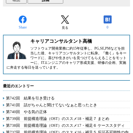
Share
0
見る
キャリアコンサルタント高橋
ソフトウェア開発業務に約15年従事し、PG,SE,PMなどを担
当した後、キャリアコンサルタントに転身。『働く』をキー
ワードに、喜びや生きがいを見つけてもらえることをモット
ーに、ITエンジニアのキャリア形成支援、研修の企画、実施
に奔走する毎日を送っています。
最近のエントリー
第742回 結果を引き受ける
第741回 話がちゃんと聞けてないなぁと思ったとき
第740回 やる気の正体
第739回 前提構造理論（OST）のススメ18・補足７ まとめ
第738回 前提構造理論（OST）のススメ17・補足６ ケーススタディ
第737回 前提構造理論（OST）のススメ16・補足５ 反証不可能性の内