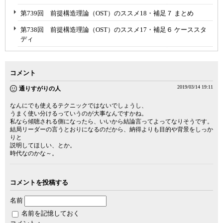
第739回 前提構造理論（OST）のススメ18・補足７ まとめ
第738回 前提構造理論（OST）のススメ17・補足６ ケーススタ
ディ
コメント
2019/03/14 19:11
通りすがりの人
なんにでも使えるテクニックではないでしょうし、
うまく使い分けるっていうのが大事なんですかね。
私なら傾聴される側になったら、いいから結論言ってよってなりそうです。
結局リーダーの言うとおりになるのだから、納得よりも目的や背景をしっか
りと
説明してほしい、とか。
時代なのかな～。
コメントを投稿する
名前
名前を記憶しておく