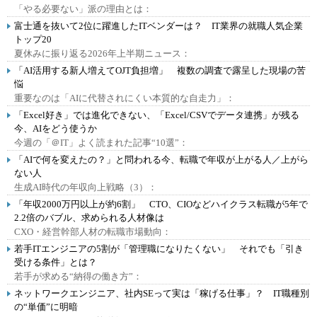
「やる必要ない」派の理由とは：
富士通を抜いて2位に躍進したITベンダーは？ IT業界の就職人気企業
トップ20
夏休みに振り返る2026年上半期ニュース：
「AI活用する新人増えてOJT負担増」 複数の調査で露呈した現場の苦
悩
重要なのは「AIに代替されにくい本質的な自走力」：
「Excel好き」では進化できない、「Excel/CSVでデータ連携」が残る
今、AIをどう使うか
今週の「＠IT」よく読まれた記事“10選”：
「AIで何を変えたの？」と問われる今、転職で年収が上がる人／上がら
ない人
生成AI時代の年収向上戦略（3）：
「年収2000万円以上が約6割」 CTO、CIOなどハイクラス転職が5年で
2.2倍のバブル、求められる人材像は
CXO・経営幹部人材の転職市場動向：
若手ITエンジニアの5割が「管理職になりたくない」 それでも「引き
受ける条件」とは？
若手が求める“納得の働き方”：
ネットワークエンジニア、社内SEって実は「稼げる仕事」？ IT職種別
の“単価”に明暗