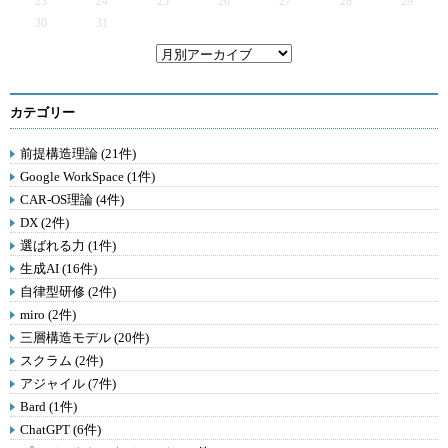
23
24
25
26
27
28
29
30
31
カテゴリー
前提構造理論 (21件)
Google WorkSpace (1件)
CAR-OS理論 (4件)
DX (2件)
選ばれる力 (1件)
生成AI (16件)
自律型研修 (2件)
miro (2件)
三層構造モデル (20件)
スクラム (2件)
アジャイル (7件)
Bard (1件)
ChatGPT (6件)