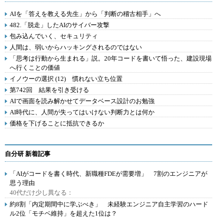
AIを「答えを教える先生」から「判断の稽古相手」へ
482.「脱走」したAIのサイバー攻撃
包み込んでいく、セキュリティ
人間は、弱いからハッキングされるのではない
「思考は行動から生まれる」説。20年コードを書いて悟った、建設現場
へ行くことの価値
イノウーの選択 (12) 慣れない立ち位置
第742回 結果を引き受ける
AIで画面を読み解かせてデータベース設計のお勉強
AI時代に、人間が失ってはいけない判断力とは何か
価格を下げることに抵抗できるか
自分研 新着記事
「AIがコードを書く時代、新職種FDEが需要増」 7割のエンジニアが
思う理由
40代だけ少し異なる：
約8割「内定期間中に学ぶべき」 未経験エンジニア自主学習のハード
ル2位「モチベ維持」を超えた1位は？