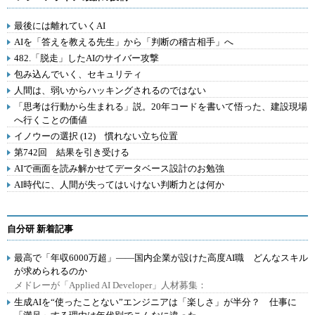
最後には離れていくAI
AIを「答えを教える先生」から「判断の稽古相手」へ
482.「脱走」したAIのサイバー攻撃
包み込んでいく、セキュリティ
人間は、弱いからハッキングされるのではない
「思考は行動から生まれる」説。20年コードを書いて悟った、建設現場
へ行くことの価値
イノウーの選択 (12) 慣れない立ち位置
第742回 結果を引き受ける
AIで画面を読み解かせてデータベース設計のお勉強
AI時代に、人間が失ってはいけない判断力とは何か
自分研 新着記事
最高で「年収6000万超」――国内企業が設けた高度AI職 どんなスキル
が求められるのか
メドレーが「Applied AI Developer」人材募集：
生成AIを“使ったことない”エンジニアは「楽しさ」が半分？ 仕事に