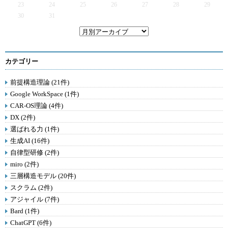
23
24
25
26
27
28
29
30
31
カテゴリー
前提構造理論 (21件)
Google WorkSpace (1件)
CAR-OS理論 (4件)
DX (2件)
選ばれる力 (1件)
生成AI (16件)
自律型研修 (2件)
miro (2件)
三層構造モデル (20件)
スクラム (2件)
アジャイル (7件)
Bard (1件)
ChatGPT (6件)