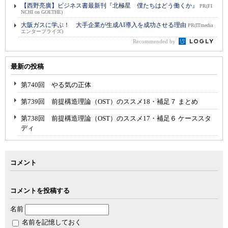
【西野亮廣】ビジネス書最新刊『北極星 僕たちはどう働くか』
PR(FI
NCHI on GOETHE)
大阪ガスに学ぶ！ 大手企業が生成AI導入を成功させる理由
PR(ITmedia
エンタープライズ)
Recommended by
最新の投稿
第740回 やる気の正体
第739回 前提構造理論（OST）のススメ18・補足７ まとめ
第738回 前提構造理論（OST）のススメ17・補足６ ケーススタ
ディ
コメント
コメントを投稿する
名前
名前を記憶しておく