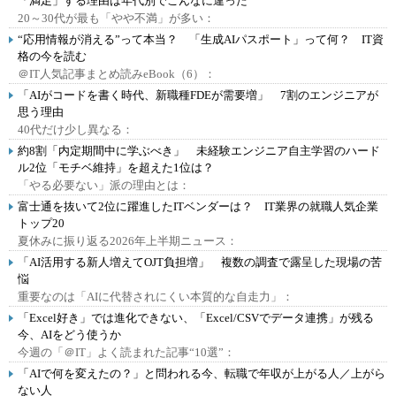
「満足」する理由は年代別でこんなに違った
20～30代が最も「やや不満」が多い：
“応用情報が消える”って本当？ 「生成AIパスポート」って何？ IT資
格の今を読む
＠IT人気記事まとめ読みeBook（6）：
「AIがコードを書く時代、新職種FDEが需要増」 7割のエンジニアが
思う理由
40代だけ少し異なる：
約8割「内定期間中に学ぶべき」 未経験エンジニア自主学習のハード
ル2位「モチベ維持」を超えた1位は？
「やる必要ない」派の理由とは：
富士通を抜いて2位に躍進したITベンダーは？ IT業界の就職人気企業
トップ20
夏休みに振り返る2026年上半期ニュース：
「AI活用する新人増えてOJT負担増」 複数の調査で露呈した現場の苦
悩
重要なのは「AIに代替されにくい本質的な自走力」：
「Excel好き」では進化できない、「Excel/CSVでデータ連携」が残る
今、AIをどう使うか
今週の「＠IT」よく読まれた記事“10選”：
「AIで何を変えたの？」と問われる今、転職で年収が上がる人／上がら
ない人