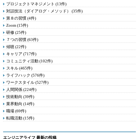
プロジェクトマネジメント (13件)
対話技法（ダイアログ・メソッド） (35件)
第８の習慣 (4件)
Zoom (15件)
研修 (25件)
７つの習慣 (63件)
傾聴 (22件)
キャリア (717件)
コミュニティ活動 (102件)
スキル (465件)
ライフハック (576件)
ワークスタイル (527件)
人間関係 (224件)
技術動向 (39件)
業界動向 (14件)
職場 (69件)
転職活動 (15件)
エンジニアライフ 最新の投稿