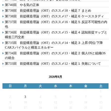
第740回 やる気の正体
第739回 前提構造理論（OST）のススメ18・補足７ まとめ
第738回 前提構造理論（OST）のススメ17・補足６ ケーススタディ
第737回 前提構造理論（OST）のススメ16・補足５ 反証不可能性の内
包
第736回 前提構造理論（OST）のススメ15・補足４ 認知前提マップと
構造三円交差
第735回 前提構造理論（OST）のススメ14・補足３ 上昇/同位/下降
CARスパイラルと構造エネルギー
第734回 前提構造理論（OST）のススメ13・補足２ 個人OSと組織OS
の統合
第733回 前提構造理論（OST）のススメ12・補足１ 失敗について
2026年8月
日
月
火
水
木
金
土
1
2
3
4
5
6
7
8
9
10
11
12
13
14
15
16
17
18
19
20
21
22