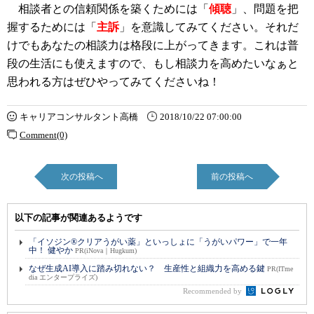
相談者との信頼関係を築くためには「
傾聴
」、問題を把
握するためには「
主訴
」を意識してみてください。それだ
けでもあなたの相談力は格段に上がってきます。これは普
段の生活にも使えますので、もし相談力を高めたいなぁと
思われる方はぜひやってみてくださいね！
キャリアコンサルタント高橋
2018/10/22 07:00:00
Comment(0)
次の投稿へ
前の投稿へ
以下の記事が関連あるようです
「イソジン®クリアうがい薬」といっしょに「うがいパワー」で一年
中！ 健やか
PR(iNova｜Hugkum)
なぜ生成AI導入に踏み切れない？ 生産性と組織力を高める鍵
PR(ITme
dia エンタープライズ)
Recommended by