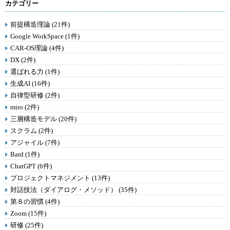
カテゴリー
前提構造理論 (21件)
Google WorkSpace (1件)
CAR-OS理論 (4件)
DX (2件)
選ばれる力 (1件)
生成AI (16件)
自律型研修 (2件)
miro (2件)
三層構造モデル (20件)
スクラム (2件)
アジャイル (7件)
Bard (1件)
ChatGPT (6件)
プロジェクトマネジメント (13件)
対話技法（ダイアログ・メソッド） (35件)
第８の習慣 (4件)
Zoom (15件)
研修 (25件)