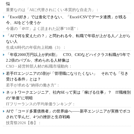
悩
重要なのは「AIに代替されにくい本質的な自走力」：
「Excel好き」では進化できない、「Excel/CSVでデータ連携」が残る
今、AIをどう使うか
今週の「＠IT」よく読まれた記事“10選”：
「AIで何を変えたの？」と問われる今、転職で年収が上がる人／上がら
ない人
生成AI時代の年収向上戦略（3）：
「年収2000万円以上が約6割」 CTO、CIOなどハイクラス転職が5年で
2.2倍のバブル、求められる人材像は
CXO・経営幹部人材の転職市場動向：
若手ITエンジニアの5割が「管理職になりたくない」 それでも「引き
受ける条件」とは？
若手が求める“納得の働き方”：
ネットワークエンジニア、社内SEって実は「稼げる仕事」？ IT職種別
の“単価”に明暗
ITフリーランスの平均単価ランキング：
AIで「コード多重債務者」の世界線へ――新卒エンジニアが実務でボコ
されて学んだ、4つの挫折と生存戦略
技育祭2026【春】：