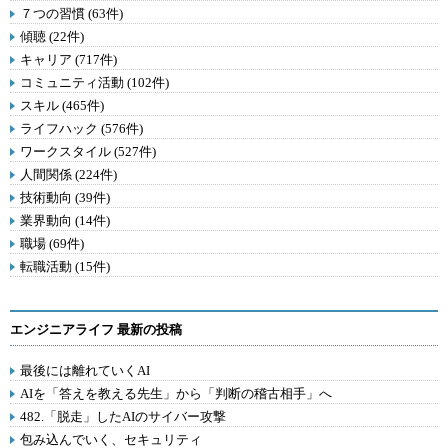
７つの習慣 (63件)
傾聴 (22件)
キャリア (717件)
コミュニティ活動 (102件)
スキル (465件)
ライフハック (576件)
ワークスタイル (527件)
人間関係 (224件)
技術動向 (39件)
業界動向 (14件)
職場 (69件)
転職活動 (15件)
エンジニアライフ 最新の投稿
最後には離れていくAI
AIを「答えを教える先生」から「判断の稽古相手」へ
482.「脱走」したAIのサイバー攻撃
包み込んでいく、セキュリティ