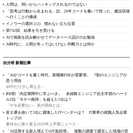
人間は、弱いからハッキングされるのではない
「思考は行動から生まれる」説。20年コードを書いて悟った、建設現場
へ行くことの価値
イノウーの選択 (12) 慣れない立ち位置
第742回 結果を引き受ける
AIで画面を読み解かせてデータベース設計のお勉強
AI時代に、人間が失ってはいけない判断力とは何か
自分研 新着記事
「AIがコードを書く時代、新職種FDEが需要増」 7割のエンジニアが
思う理由
40代だけ少し異なる：
約8割「内定期間中に学ぶべき」 未経験エンジニア自主学習のハード
ル2位「モチベ維持」を超えた1位は？
「やる必要ない」派の理由とは：
富士通を抜いて2位に躍進したITベンダーは？ IT業界の就職人気企業
トップ20
夏休みに振り返る2026年上半期ニュース：
「AI活用する新人増えてOJT負担増」 複数の調査で露呈した現場の苦