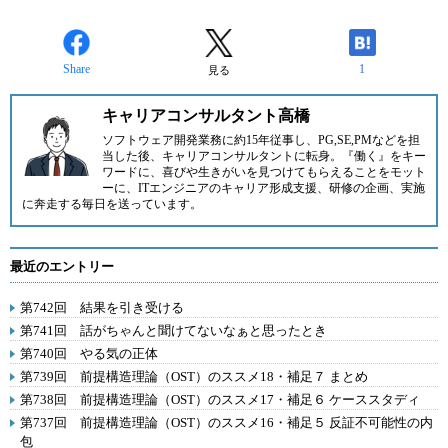
Share
1
見る
キャリアコンサルタント高橋
ソフトウェア開発業務に約15年従事し、PG,SE,PMなどを担
当した後、キャリアコンサルタントに転身。『働く』をキー
ワードに、喜びや生きがいを見つけてもらえることをモット
ーに、ITエンジニアのキャリア形成支援、研修の企画、実施
に奔走する毎日を送っています。
最近のエントリー
第742回 結果を引き受ける
第741回 話がちゃんと聞けてないなぁと思ったとき
第740回 やる気の正体
第739回 前提構造理論（OST）のススメ18・補足７ まとめ
第738回 前提構造理論（OST）のススメ17・補足６ ケーススタディ
第737回 前提構造理論（OST）のススメ16・補足５ 反証不可能性の内
包