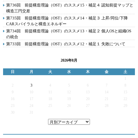
第736回 前提構造理論（OST）のススメ15・補足４ 認知前提マップと
構造三円交差
第735回 前提構造理論（OST）のススメ14・補足３ 上昇/同位/下降
CARスパイラルと構造エネルギー
第734回 前提構造理論（OST）のススメ13・補足２ 個人OSと組織OS
の統合
第733回 前提構造理論（OST）のススメ12・補足１ 失敗について
2026年8月
日
月
火
水
木
金
土
1
2
3
4
5
6
7
8
9
10
11
12
13
14
15
16
17
18
19
20
21
22
23
24
25
26
27
28
29
30
31