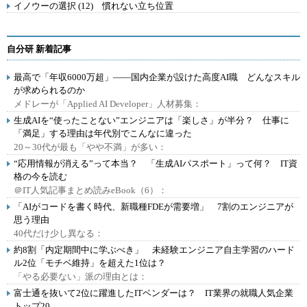
イノウーの選択 (12) 慣れない立ち位置
自分研 新着記事
最高で「年収6000万超」――国内企業が設けた高度AI職 どんなスキル
が求められるのか
メドレーが「Applied AI Developer」人材募集：
生成AIを“使ったことない”エンジニアは「楽しさ」が半分？ 仕事に
「満足」する理由は年代別でこんなに違った
20～30代が最も「やや不満」が多い：
“応用情報が消える”って本当？ 「生成AIパスポート」って何？ IT資
格の今を読む
＠IT人気記事まとめ読みeBook（6）：
「AIがコードを書く時代、新職種FDEが需要増」 7割のエンジニアが
思う理由
40代だけ少し異なる：
約8割「内定期間中に学ぶべき」 未経験エンジニア自主学習のハード
ル2位「モチベ維持」を超えた1位は？
「やる必要ない」派の理由とは：
富士通を抜いて2位に躍進したITベンダーは？ IT業界の就職人気企業
トップ20