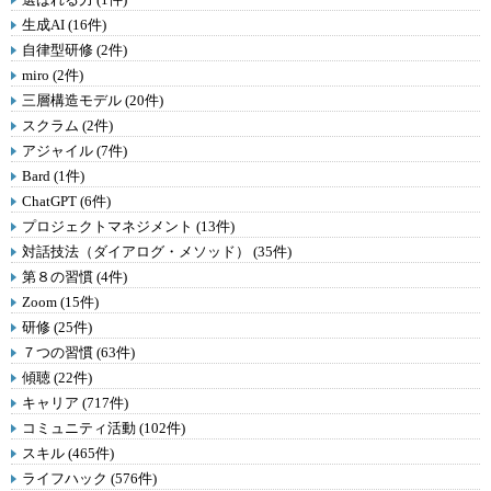
生成AI (16件)
自律型研修 (2件)
miro (2件)
三層構造モデル (20件)
スクラム (2件)
アジャイル (7件)
Bard (1件)
ChatGPT (6件)
プロジェクトマネジメント (13件)
対話技法（ダイアログ・メソッド） (35件)
第８の習慣 (4件)
Zoom (15件)
研修 (25件)
７つの習慣 (63件)
傾聴 (22件)
キャリア (717件)
コミュニティ活動 (102件)
スキル (465件)
ライフハック (576件)