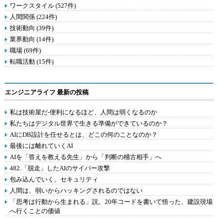
ワークスタイル (527件)
人間関係 (224件)
技術動向 (39件)
業界動向 (14件)
職場 (69件)
転職活動 (15件)
エンジニアライフ 最新の投稿
私は技術屋だ-便利になるほど、人間は弱くなるのか
私たちはデジタル世界で生きる準備ができているのか？
AIにDB設計を任せるとは、どこの何のことなのか？
最後には離れていくAI
AIを「答えを教える先生」から「判断の稽古相手」へ
482.「脱走」したAIのサイバー攻撃
包み込んでいく、セキュリティ
人間は、弱いからハッキングされるのではない
「思考は行動から生まれる」説。20年コードを書いて悟った、建設現場
へ行くことの価値