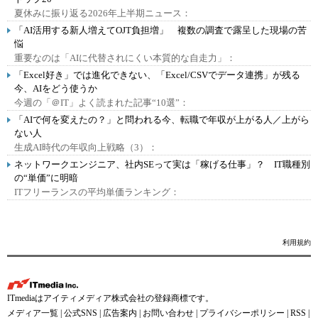
夏休みに振り返る2026年上半期ニュース：
「AI活用する新人増えてOJT負担増」 複数の調査で露呈した現場の苦
悩
重要なのは「AIに代替されにくい本質的な自走力」：
「Excel好き」では進化できない、「Excel/CSVでデータ連携」が残る
今、AIをどう使うか
今週の「＠IT」よく読まれた記事“10選”：
「AIで何を変えたの？」と問われる今、転職で年収が上がる人／上がら
ない人
生成AI時代の年収向上戦略（3）：
ネットワークエンジニア、社内SEって実は「稼げる仕事」？ IT職種別
の“単価”に明暗
ITフリーランスの平均単価ランキング：
利用規約
ITmediaはアイティメディア株式会社の登録商標です。
メディア一覧
|
公式SNS
|
広告案内
|
お問い合わせ
|
プライバシーポリシー
|
RSS
|