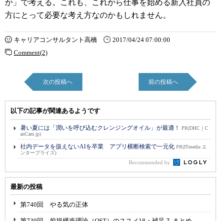
か」で考える。これも、これから仕事を始める新入社員の
方にとって必要な考え方なのかもしれません。
キャリアコンサルタント高橋
2017/04/24 07:00:00
Comment(2)
次の投稿へ
前の投稿へ
以下の記事が関連あるようです
暑い夏には「潤いを呼び込むクレンジングオイル」が最適！
PR(DHC｜C
anCam.jp)
社内データを扱えないAIを卒業 アプリ横断検索で一元化
PR(ITmedia エ
ンタープライズ)
Recommended by
最新の投稿
第740回 やる気の正体
第739回 前提構造理論（OST）のススメ18・補足７ まとめ