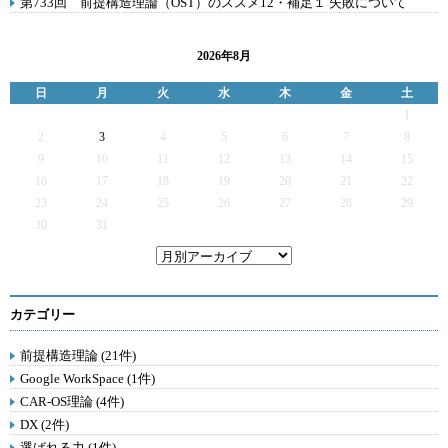
第733回 前提構造理論（OST）のススメ12・補足１ 失敗について
2026年8月
日
月
火
水
木
金
土
1
2
3
4
5
6
7
8
9
10
11
12
13
14
15
16
17
18
19
20
21
22
23
24
25
26
27
28
29
30
31
カテゴリー
前提構造理論 (21件)
Google WorkSpace (1件)
CAR-OS理論 (4件)
DX (2件)
選ばれる力 (1件)