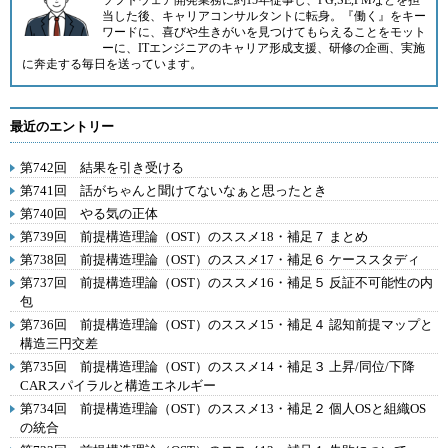
ソフトウェア開発業務に約15年従事し、PG,SE,PMなどを担
当した後、キャリアコンサルタントに転身。『働く』をキー
ワードに、喜びや生きがいを見つけてもらえることをモット
ーに、ITエンジニアのキャリア形成支援、研修の企画、実施
に奔走する毎日を送っています。
最近のエントリー
第742回 結果を引き受ける
第741回 話がちゃんと聞けてないなぁと思ったとき
第740回 やる気の正体
第739回 前提構造理論（OST）のススメ18・補足７ まとめ
第738回 前提構造理論（OST）のススメ17・補足６ ケーススタディ
第737回 前提構造理論（OST）のススメ16・補足５ 反証不可能性の内
包
第736回 前提構造理論（OST）のススメ15・補足４ 認知前提マップと
構造三円交差
第735回 前提構造理論（OST）のススメ14・補足３ 上昇/同位/下降
CARスパイラルと構造エネルギー
第734回 前提構造理論（OST）のススメ13・補足２ 個人OSと組織OS
の統合