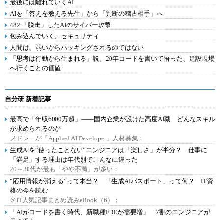
最後には離れていくAI
AIを「答えを教える先生」から「判断の稽古相手」へ
482.「脱走」したAIのサイバー攻撃
包み込んでいく、セキュリティ
人間は、弱いからハッキングされるのではない
「思考は行動から生まれる」説。20年コードを書いて悟った、建設現場
へ行くことの価値
自分研 新着記事
最高で「年収6000万超」――国内企業が設けた高度AI職 どんなスキル
が求められるのか
メドレーが「Applied AI Developer」人材募集：
生成AIを“使ったことない”エンジニアは「楽しさ」が半分？ 仕事に
「満足」する理由は年代別でこんなに違った
20～30代が最も「やや不満」が多い：
“応用情報が消える”って本当？ 「生成AIパスポート」って何？ IT資
格の今を読む
＠IT人気記事まとめ読みeBook（6）：
「AIがコードを書く時代、新職種FDEが需要増」 7割のエンジニアが