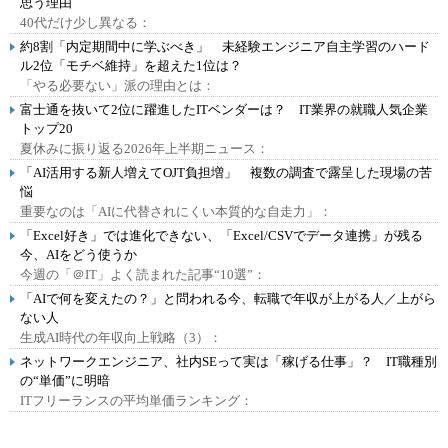
思う理由
40代だけ少し異なる：
約8割「内定期間中に学ぶべき」 未経験エンジニア自主学習のハード
ル2位「モチベ維持」を超えた1位は？
「やる必要ない」派の理由とは：
富士通を抜いて2位に躍進したITベンダーは？ IT業界の就職人気企業
トップ20
夏休みに振り返る2026年上半期ニュース：
「AI活用する新人増えてOJT負担増」 複数の調査で露呈した現場の苦
悩
重要なのは「AIに代替されにくい本質的な自走力」：
「Excel好き」では進化できない、「Excel/CSVでデータ連携」が残る
今、AIをどう使うか
今週の「＠IT」よく読まれた記事“10選”：
「AIで何を変えたの？」と問われる今、転職で年収が上がる人／上がら
ない人
生成AI時代の年収向上戦略（3）：
ネットワークエンジニア、社内SEって実は「稼げる仕事」？ IT職種別
の“単価”に明暗
ITフリーランスの平均単価ランキング：