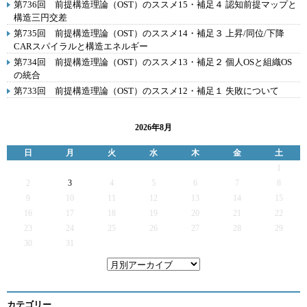
第736回 前提構造理論（OST）のススメ15・補足４ 認知前提マップと
構造三円交差
第735回 前提構造理論（OST）のススメ14・補足３ 上昇/同位/下降
CARスパイラルと構造エネルギー
第734回 前提構造理論（OST）のススメ13・補足２ 個人OSと組織OS
の統合
第733回 前提構造理論（OST）のススメ12・補足１ 失敗について
2026年8月
日
月
火
水
木
金
土
1
2
3
4
5
6
7
8
9
10
11
12
13
14
15
16
17
18
19
20
21
22
23
24
25
26
27
28
29
30
31
カテゴリー