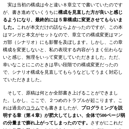
実は当初の構成は今と違い８章立てで書いていたのです
が、書き進めていくうちに
構成を見直した方が良いと感じ
るようになり、最終的には５章構成に変更させてもらいま
した。
これが本文だけの話ならよかったのですが、この本
はマンガと本文がセットなので、章立ての構成変更はマン
ガ部（シナリオ）にも影響を及ぼします。しかし、この章
構成を変更しないと、私の表現する内容がうまく伝わらな
いと感じ、無理をいって変更していただきました。ただ、
幸いなことにこのときは早い段階での構成変更だったの
で、シナリオ構成を見直してもらうなどしてうまく対応し
ていただきました。
そして、原稿は何とか全部書き上げることができまし
た。しかし、ここで、２つめのトラブルが起こります。こ
れは過去の
コラム
でも書きましたが、
プログラミングを説
明する章（第４章）が肥大してしまい、全体で500ページ弱
の分量まで膨れ上がってしまったのです。
さすがにこれだ