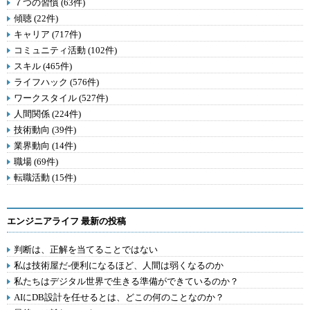
７つの習慣 (63件)
傾聴 (22件)
キャリア (717件)
コミュニティ活動 (102件)
スキル (465件)
ライフハック (576件)
ワークスタイル (527件)
人間関係 (224件)
技術動向 (39件)
業界動向 (14件)
職場 (69件)
転職活動 (15件)
エンジニアライフ 最新の投稿
判断は、正解を当てることではない
私は技術屋だ-便利になるほど、人間は弱くなるのか
私たちはデジタル世界で生きる準備ができているのか？
AIにDB設計を任せるとは、どこの何のことなのか？