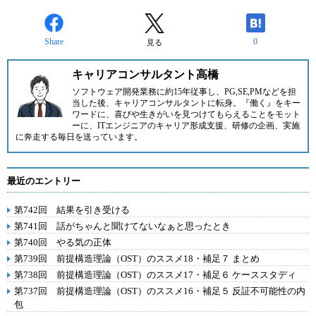
Share
0
見る
キャリアコンサルタント高橋
ソフトウェア開発業務に約15年従事し、PG,SE,PMなどを担
当した後、キャリアコンサルタントに転身。『働く』をキー
ワードに、喜びや生きがいを見つけてもらえることをモット
ーに、ITエンジニアのキャリア形成支援、研修の企画、実施
に奔走する毎日を送っています。
最近のエントリー
第742回 結果を引き受ける
第741回 話がちゃんと聞けてないなぁと思ったとき
第740回 やる気の正体
第739回 前提構造理論（OST）のススメ18・補足７ まとめ
第738回 前提構造理論（OST）のススメ17・補足６ ケーススタディ
第737回 前提構造理論（OST）のススメ16・補足５ 反証不可能性の内
包