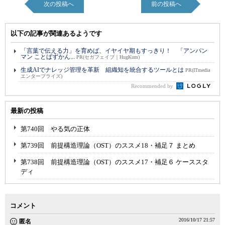
次の投稿へ
前の投稿へ
以下の記事が関連あるようです
「言葉で伝える力」を育めば、イヤイヤ期もすっきり！ 「アンパン
マン ことばずかん...
PR(セガフェイブ｜HugKum)
生成AIでナレッジ管理を革新 組織知を統合するツールとは
PR(ITmedia
エンタープライズ)
Recommended by
最新の投稿
第740回 やる気の正体
第739回 前提構造理論（OST）のススメ18・補足７ まとめ
第738回 前提構造理論（OST）のススメ17・補足６ ケーススタ
ディ
コメント
2016/10/17 21:57
匿名