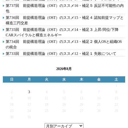
第737回 前提構造理論（OST）のススメ16・補足５ 反証不可能性の内
包
第736回 前提構造理論（OST）のススメ15・補足４ 認知前提マップと
構造三円交差
第735回 前提構造理論（OST）のススメ14・補足３ 上昇/同位/下降
CARスパイラルと構造エネルギー
第734回 前提構造理論（OST）のススメ13・補足２ 個人OSと組織OS
の統合
第733回 前提構造理論（OST）のススメ12・補足１ 失敗について
2026年8月
日
月
火
水
木
金
土
1
2
3
4
5
6
7
8
9
10
11
12
13
14
15
16
17
18
19
20
21
22
23
24
25
26
27
28
29
30
31