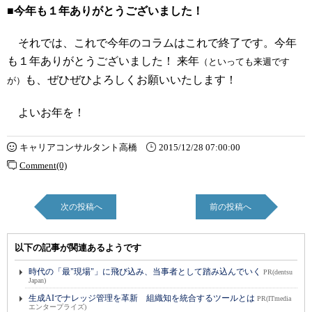
■今年も１年ありがとうございました！
それでは、これで今年のコラムはこれで終了です。今年
も１年ありがとうございました！ 来年
（といっても来週です
も、ぜひぜひよろしくお願いいたします！
が）
よいお年を！
キャリアコンサルタント高橋
2015/12/28 07:00:00
Comment(0)
次の投稿へ
前の投稿へ
以下の記事が関連あるようです
時代の「最"現場"」に飛び込み、当事者として踏み込んでいく
PR(dentsu
Japan)
生成AIでナレッジ管理を革新 組織知を統合するツールとは
PR(ITmedia
エンタープライズ)