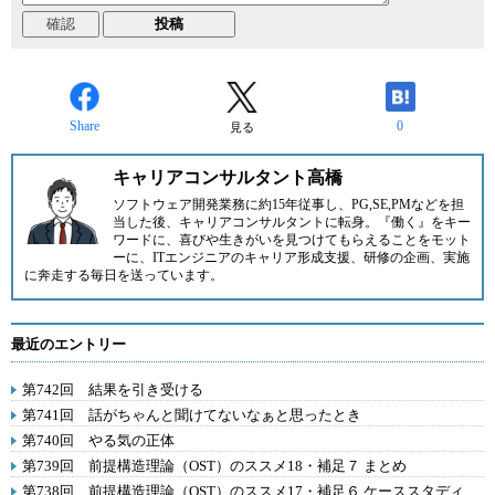
Share
0
見る
キャリアコンサルタント高橋
ソフトウェア開発業務に約15年従事し、PG,SE,PMなどを担
当した後、キャリアコンサルタントに転身。『働く』をキー
ワードに、喜びや生きがいを見つけてもらえることをモット
ーに、ITエンジニアのキャリア形成支援、研修の企画、実施
に奔走する毎日を送っています。
最近のエントリー
第742回 結果を引き受ける
第741回 話がちゃんと聞けてないなぁと思ったとき
第740回 やる気の正体
第739回 前提構造理論（OST）のススメ18・補足７ まとめ
第738回 前提構造理論（OST）のススメ17・補足６ ケーススタディ