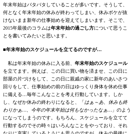
年末年始はバタバタしていることが多いです。そうして、
何となく年末年始の休みが終わってしまい、休みボケが抜
けないまま新年の仕事始めを迎えてしまいます。そこで、
2015年最後のコラムは
年末年始の過ごし方
について思うこ
とを書いてみたいと思います。
■年末年始のスケジュールを立てるのですが…
私は年末年始の休みに入る前、
年末年始のスケジュール
を立てます。例えば、この日に買い物を済ませ、この日に
部屋の片づけをして、この日に親戚の家に新年のあいさつ
回りをして、仕事始めの前の日はゆっくり身体を休め仕事
に備える…毎年こんなことを考え行動しています。しか
し、なぜか休みの終わりになると、「
はぁ～あ、休みも終
わりかぁ…、今年の年末年始は何もなかったなぁ…
」のよう
になってしまうのです。もちろん、スケジュールを立てて
行動するのでその時々はいろんなことをやっており、それ
なりに充実しているようにも思うのですが、休みの最後に