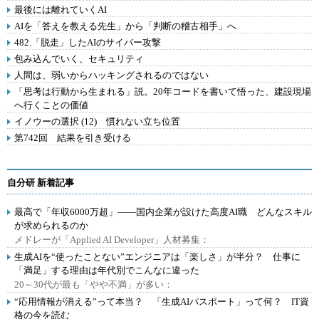
最後には離れていくAI
AIを「答えを教える先生」から「判断の稽古相手」へ
482.「脱走」したAIのサイバー攻撃
包み込んでいく、セキュリティ
人間は、弱いからハッキングされるのではない
「思考は行動から生まれる」説。20年コードを書いて悟った、建設現場
へ行くことの価値
イノウーの選択 (12) 慣れない立ち位置
第742回 結果を引き受ける
自分研 新着記事
最高で「年収6000万超」――国内企業が設けた高度AI職 どんなスキル
が求められるのか
メドレーが「Applied AI Developer」人材募集：
生成AIを“使ったことない”エンジニアは「楽しさ」が半分？ 仕事に
「満足」する理由は年代別でこんなに違った
20～30代が最も「やや不満」が多い：
“応用情報が消える”って本当？ 「生成AIパスポート」って何？ IT資
格の今を読む