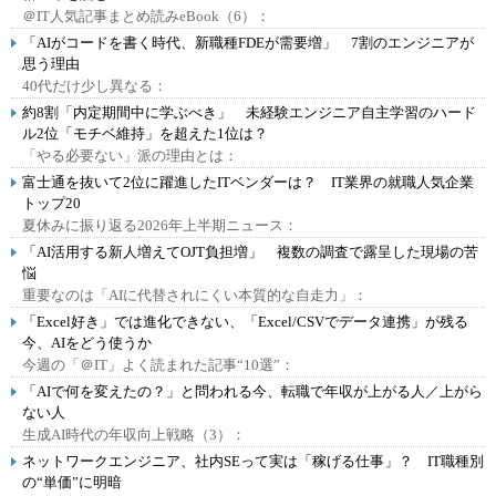
＠IT人気記事まとめ読みeBook（6）：
「AIがコードを書く時代、新職種FDEが需要増」 7割のエンジニアが
思う理由
40代だけ少し異なる：
約8割「内定期間中に学ぶべき」 未経験エンジニア自主学習のハード
ル2位「モチベ維持」を超えた1位は？
「やる必要ない」派の理由とは：
富士通を抜いて2位に躍進したITベンダーは？ IT業界の就職人気企業
トップ20
夏休みに振り返る2026年上半期ニュース：
「AI活用する新人増えてOJT負担増」 複数の調査で露呈した現場の苦
悩
重要なのは「AIに代替されにくい本質的な自走力」：
「Excel好き」では進化できない、「Excel/CSVでデータ連携」が残る
今、AIをどう使うか
今週の「＠IT」よく読まれた記事“10選”：
「AIで何を変えたの？」と問われる今、転職で年収が上がる人／上がら
ない人
生成AI時代の年収向上戦略（3）：
ネットワークエンジニア、社内SEって実は「稼げる仕事」？ IT職種別
の“単価”に明暗