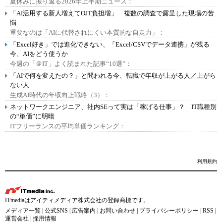
夏休みに振り返る2026年上半期ニュース：
「AI活用する新人増えてOJT負担増」 複数の調査で露呈した現場の苦
悩
重要なのは「AIに代替されにくい本質的な自走力」：
「Excel好き」では進化できない、「Excel/CSVでデータ連携」が残る
今、AIをどう使うか
今週の「＠IT」よく読まれた記事“10選”：
「AIで何を変えたの？」と問われる今、転職で年収が上がる人／上がら
ない人
生成AI時代の年収向上戦略（3）：
ネットワークエンジニア、社内SEって実は「稼げる仕事」？ IT職種別
の“単価”に明暗
ITフリーランスの平均単価ランキング：
利用規約
ITmediaはアイティメディア株式会社の登録商標です。
メディア一覧
|
公式SNS
|
広告案内
|
お問い合わせ
|
プライバシーポリシー
|
RSS
|
運営会社
|
採用情報