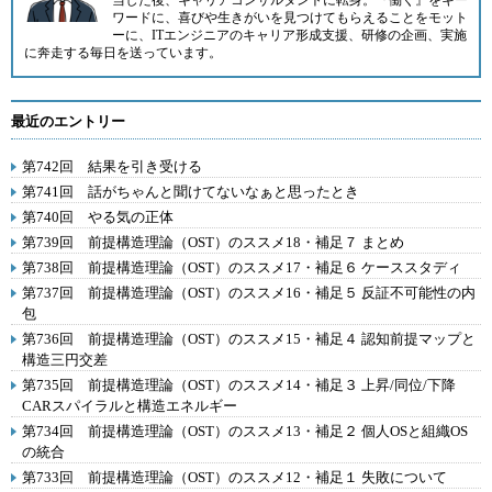
当した後、キャリアコンサルタントに転身。『働く』をキー
ワードに、喜びや生きがいを見つけてもらえることをモット
ーに、ITエンジニアのキャリア形成支援、研修の企画、実施
に奔走する毎日を送っています。
最近のエントリー
第742回 結果を引き受ける
第741回 話がちゃんと聞けてないなぁと思ったとき
第740回 やる気の正体
第739回 前提構造理論（OST）のススメ18・補足７ まとめ
第738回 前提構造理論（OST）のススメ17・補足６ ケーススタディ
第737回 前提構造理論（OST）のススメ16・補足５ 反証不可能性の内
包
第736回 前提構造理論（OST）のススメ15・補足４ 認知前提マップと
構造三円交差
第735回 前提構造理論（OST）のススメ14・補足３ 上昇/同位/下降
CARスパイラルと構造エネルギー
第734回 前提構造理論（OST）のススメ13・補足２ 個人OSと組織OS
の統合
第733回 前提構造理論（OST）のススメ12・補足１ 失敗について