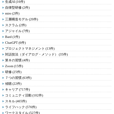
生成AI (16件)
自律型研修 (2件)
miro (2件)
三層構造モデル (20件)
スクラム (2件)
アジャイル (7件)
Bard (1件)
ChatGPT (6件)
プロジェクトマネジメント (13件)
対話技法（ダイアログ・メソッド） (35件)
第８の習慣 (4件)
Zoom (15件)
研修 (25件)
７つの習慣 (63件)
傾聴 (22件)
キャリア (717件)
コミュニティ活動 (102件)
スキル (465件)
ライフハック (576件)
ワークスタイル (527件)