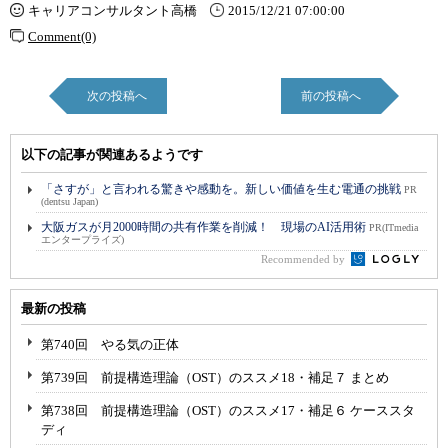
キャリアコンサルタント高橋
2015/12/21 07:00:00
Comment(0)
次の投稿へ
前の投稿へ
以下の記事が関連あるようです
「さすが」と言われる驚きや感動を。新しい価値を生む電通の挑戦
PR
(dentsu Japan)
大阪ガスが月2000時間の共有作業を削減！ 現場のAI活用術
PR(ITmedia
エンタープライズ)
Recommended by
最新の投稿
第740回 やる気の正体
第739回 前提構造理論（OST）のススメ18・補足７ まとめ
第738回 前提構造理論（OST）のススメ17・補足６ ケーススタ
ディ