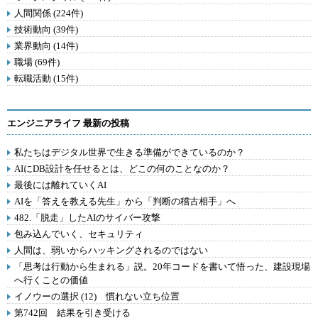
人間関係 (224件)
技術動向 (39件)
業界動向 (14件)
職場 (69件)
転職活動 (15件)
エンジニアライフ 最新の投稿
私たちはデジタル世界で生きる準備ができているのか？
AIにDB設計を任せるとは、どこの何のことなのか？
最後には離れていくAI
AIを「答えを教える先生」から「判断の稽古相手」へ
482.「脱走」したAIのサイバー攻撃
包み込んでいく、セキュリティ
人間は、弱いからハッキングされるのではない
「思考は行動から生まれる」説。20年コードを書いて悟った、建設現場
へ行くことの価値
イノウーの選択 (12) 慣れない立ち位置
第742回 結果を引き受ける