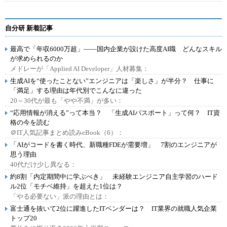
自分研 新着記事
最高で「年収6000万超」――国内企業が設けた高度AI職 どんなスキル
が求められるのか
メドレーが「Applied AI Developer」人材募集：
生成AIを“使ったことない”エンジニアは「楽しさ」が半分？ 仕事に
「満足」する理由は年代別でこんなに違った
20～30代が最も「やや不満」が多い：
“応用情報が消える”って本当？ 「生成AIパスポート」って何？ IT資
格の今を読む
＠IT人気記事まとめ読みeBook（6）：
「AIがコードを書く時代、新職種FDEが需要増」 7割のエンジニアが
思う理由
40代だけ少し異なる：
約8割「内定期間中に学ぶべき」 未経験エンジニア自主学習のハード
ル2位「モチベ維持」を超えた1位は？
「やる必要ない」派の理由とは：
富士通を抜いて2位に躍進したITベンダーは？ IT業界の就職人気企業
トップ20