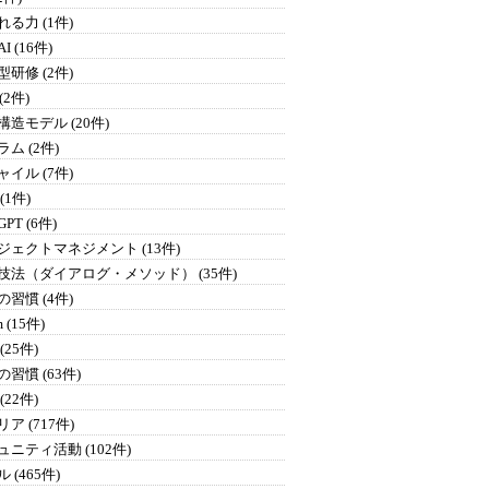
る力 (1件)
I (16件)
研修 (2件)
 (2件)
構造モデル (20件)
ム (2件)
イル (7件)
 (1件)
GPT (6件)
ジェクトマネジメント (13件)
技法（ダイアログ・メソッド） (35件)
習慣 (4件)
 (15件)
(25件)
習慣 (63件)
(22件)
ア (717件)
ュニティ活動 (102件)
 (465件)