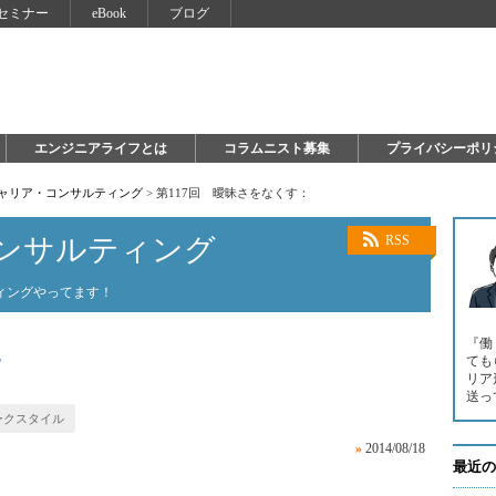
セミナー
eBook
ブログ
エンジニアライフとは
コラムニスト募集
プライバシーポリ
キャリア・コンサルティング
>
第117回 曖昧さをなくす：
ンサルティング
RSS
ィングやってます！
『働
す
ても
リア
送っ
ークスタイル
»
2014/08/18
最近の