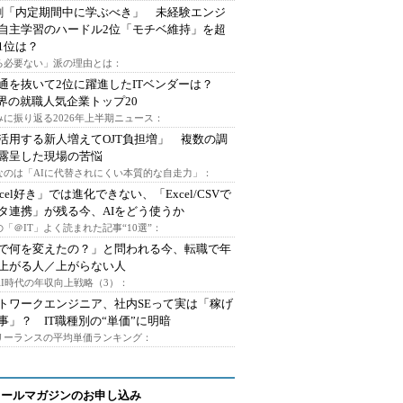
割「内定期間中に学ぶべき」 未経験エンジ
自主学習のハードル2位「モチベ維持」を超
1位は？
る必要ない」派の理由とは：
通を抜いて2位に躍進したITベンダーは？
業界の就職人気企業トップ20
みに振り返る2026年上半期ニュース：
I活用する新人増えてOJT負担増」 複数の調
露呈した現場の苦悩
なのは「AIに代替されにくい本質的な自走力」：
xcel好き」では進化できない、「Excel/CSVで
タ連携」が残る今、AIをどう使うか
「＠IT」よく読まれた記事“10選”：
Iで何を変えたの？」と問われる今、転職で年
上がる人／上がらない人
AI時代の年収向上戦略（3）：
トワークエンジニア、社内SEって実は「稼げ
事」？ IT職種別の“単価”に明暗
フリーランスの平均単価ランキング：
メールマガジンのお申し込み