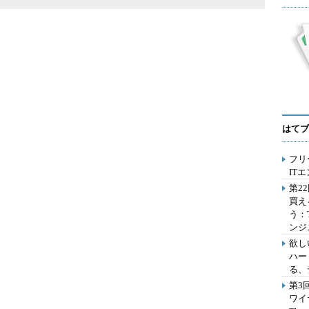
はてブ
フリ
IT
第2
買え
う：
ンジ
欲し
ハー
る、
第3
ワイ