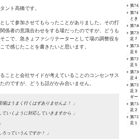
第7
タント高橋です。
第7
とき
として参加させてもらったことがありました。その打
第7
関係者の意識合わせをする場だったのですが、どうも
第7
そこで、急きょファシリテーターとして場の調整役を
足７
第7
こで感じたことを書きたいと思います。
足６
第7
足５
第7
ることと会社サイドが考えていることのコンセンサス
足４
たのですが、どうも話がかみ合いません。
第7
足３
ギー
現場はうまく行くはずありませんよ！ 」
第7
足２
していくように対応していきますから 」
第7
足１
」
ろっていうんですか！ 」