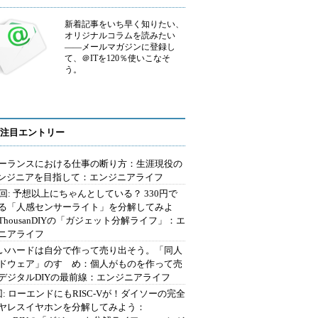
新着記事をいち早く知りたい、
オリジナルコラムを読みたい
――メールマガジンに登録し
て、＠ITを120％使いこなそ
う。
注目エントリー
ーランスにおける仕事の断り方：生涯現役の
エンジニアを目指して：エンジニアライフ
2回: 予想以上にちゃんとしている？ 330円で
る「人感センサーライト」を分解してみよ
ThousanDIYの「ガジェット分解ライフ」：エ
ニアライフ
いハードは自分で作って売り出そう。「同人
ドウェア」のすゝめ：個人がものを作って売
デジタルDIYの最前線：エンジニアライフ
回: ローエンドにもRISC-Vが！ダイソーの完全
ヤレスイヤホンを分解してみよう：