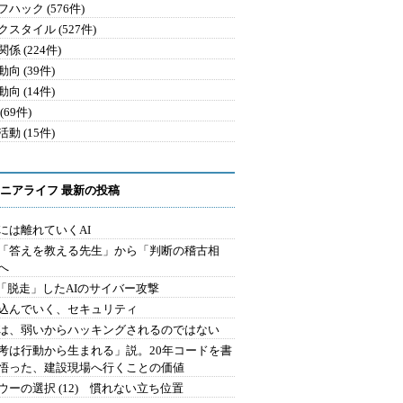
ハック (576件)
クスタイル (527件)
係 (224件)
向 (39件)
向 (14件)
(69件)
動 (15件)
ニアライフ 最新の投稿
には離れていくAI
を「答えを教える先生」から「判断の稽古相
へ
2.「脱走」したAIのサイバー攻撃
込んでいく、セキュリティ
は、弱いからハッキングされるのではない
考は行動から生まれる」説。20年コードを書
悟った、建設現場へ行くことの価値
ウーの選択 (12) 慣れない立ち位置