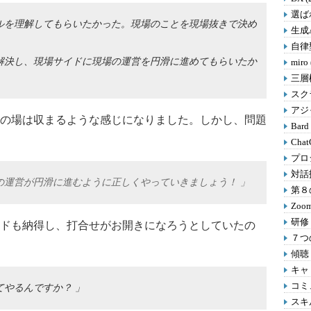
選ばれ
ルを理解してもらいたかった。現場のことを現場抜きで決め
生成A
自律型
解決し、現場サイドに現場の運営を円滑に進めてもらいたか
miro
三層
スクラ
アジャ
の場は収まるような感じになりました。しかし、問題
Bard
Chat
プロ
対話
の運営が円滑に進むように正しくやっていきましょう！ 」
第８の
Zoom
研修 
ドも納得し、打合せがお開きになろうとしていたの
７つの
傾聴 
キャリ
コミ
やるんですか？ 」
スキル