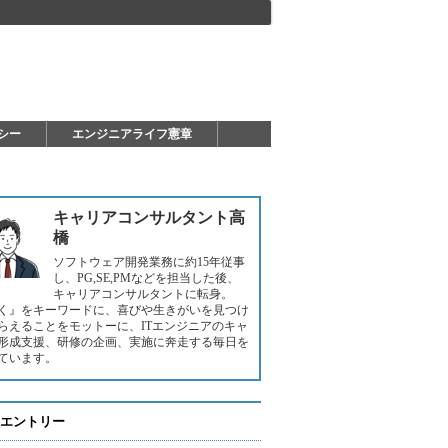
シー
エンジニアライフ憲章
キャリアコンサルタント高
橋
ソフトウェア開発業務に約15年従事
し、PG,SE,PMなどを担当した後、
キャリアコンサルタントに転身。
く』をキーワードに、喜びや生きがいを見つけ
らえることをモットーに、ITエンジニアのキャ
形成支援、研修の企画、実施に奔走する毎日を
ています。
エントリー