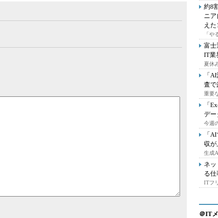
約8
ニア
えた
「や
富士
IT
夏休
「A
査で
重要
「E
デー
今週の
「A
収が
生成
ネッ
る仕
IT
＠IT