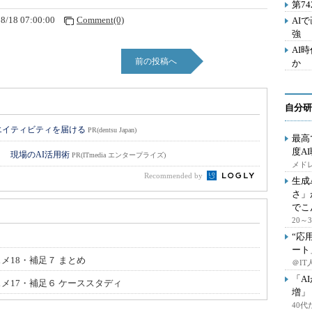
第7
8/18 07:00:00
Comment(0)
AI
強
AI
前の投稿へ
か
自分研
エイティビティを届ける
PR(dentsu Japan)
最高
度A
！ 現場のAI活用術
PR(ITmedia エンタープライズ)
メドレ
Recommended by
生成
さ」
でこ
20
“応
ート
メ18・補足７ まとめ
＠IT
「A
スメ17・補足６ ケーススタディ
増」
40