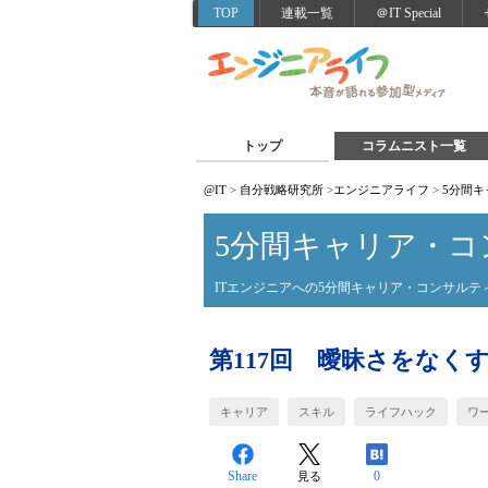
TOP
連載一覧
＠IT Special
トップ
コラムニスト一覧
@IT
>
自分戦略研究所
>
エンジニアライフ
>
5分間
5分間キャリア・コ
ITエンジニアへの5分間キャリア・コンサルテ
第117回 曖昧さをなく
キャリア
スキル
ライフハック
ワ
Share
0
見る