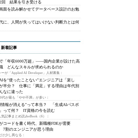
42回 結果を引き受ける
で画面を読み解かせてデータベース設計のお勉
時代に、人間が失ってはいけない判断力とは何
 新着記事
で「年収6000万超」――国内企業が設けた高
I職 どんなスキルが求められるのか
ーが「Applied AI Developer」人材募集：
AIを“使ったことない”エンジニアは「楽し
が半分？ 仕事に「満足」する理由は年代別
んなに違った
～30代が最も「やや不満」が多い：
用情報が消える”って本当？ 「生成AIパスポ
」って何？ IT資格の今を読む
人気記事まとめ読みeBook（6）：
Iがコードを書く時代、新職種FDEが需要
 7割のエンジニアが思う理由
代だけ少し異なる：