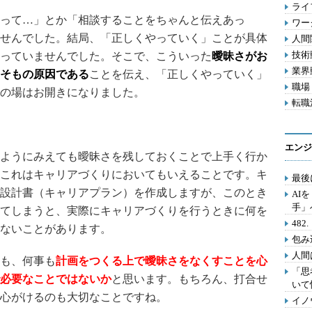
ライフ
って…」とか「相談することをちゃんと伝えあっ
ワー
せんでした。結局、「正しくやっていく」ことが具体
人間関
技術動
っていませんでした。そこで、こういった
曖昧さがお
業界動
そもの原因である
ことを伝え、「正しくやっていく」
職場 
の場はお開きになりました。
転職活
エンジ
ようにみえても曖昧さを残しておくことで上手く行か
これはキャリアづくりにおいてもいえることです。キ
最後
設計書（キャリアプラン）を作成しますが、このとき
AI
手」
てしまうと、実際にキャリアづくりを行うときに何を
48
ないことがあります。
包み
人間
も、何事も
計画をつくる上で曖昧さをなくすことを心
「思
必要なことではないか
と思います。もちろん、打合せ
いて
心がけるのも大切なことですね。
イノ