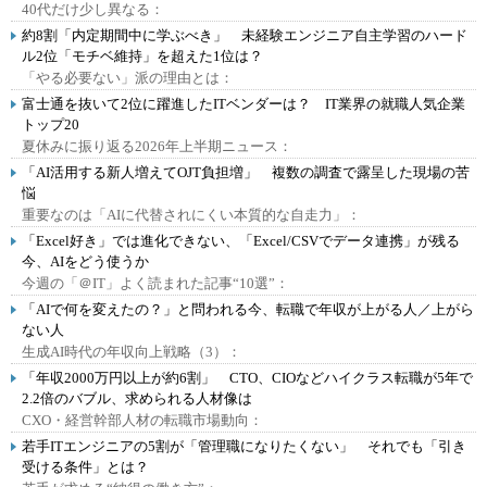
40代だけ少し異なる：
約8割「内定期間中に学ぶべき」 未経験エンジニア自主学習のハード
ル2位「モチベ維持」を超えた1位は？
「やる必要ない」派の理由とは：
富士通を抜いて2位に躍進したITベンダーは？ IT業界の就職人気企業
トップ20
夏休みに振り返る2026年上半期ニュース：
「AI活用する新人増えてOJT負担増」 複数の調査で露呈した現場の苦
悩
重要なのは「AIに代替されにくい本質的な自走力」：
「Excel好き」では進化できない、「Excel/CSVでデータ連携」が残る
今、AIをどう使うか
今週の「＠IT」よく読まれた記事“10選”：
「AIで何を変えたの？」と問われる今、転職で年収が上がる人／上がら
ない人
生成AI時代の年収向上戦略（3）：
「年収2000万円以上が約6割」 CTO、CIOなどハイクラス転職が5年で
2.2倍のバブル、求められる人材像は
CXO・経営幹部人材の転職市場動向：
若手ITエンジニアの5割が「管理職になりたくない」 それでも「引き
受ける条件」とは？