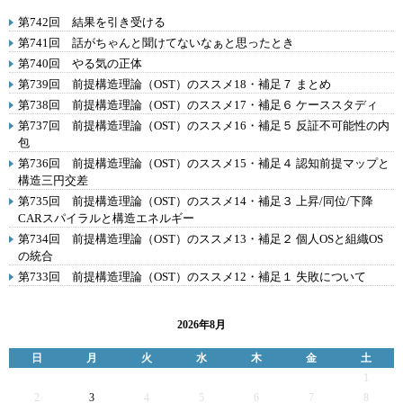
第742回 結果を引き受ける
第741回 話がちゃんと聞けてないなぁと思ったとき
第740回 やる気の正体
第739回 前提構造理論（OST）のススメ18・補足７ まとめ
第738回 前提構造理論（OST）のススメ17・補足６ ケーススタディ
第737回 前提構造理論（OST）のススメ16・補足５ 反証不可能性の内
包
第736回 前提構造理論（OST）のススメ15・補足４ 認知前提マップと
構造三円交差
第735回 前提構造理論（OST）のススメ14・補足３ 上昇/同位/下降
CARスパイラルと構造エネルギー
第734回 前提構造理論（OST）のススメ13・補足２ 個人OSと組織OS
の統合
第733回 前提構造理論（OST）のススメ12・補足１ 失敗について
2026年8月
日
月
火
水
木
金
土
1
2
3
4
5
6
7
8