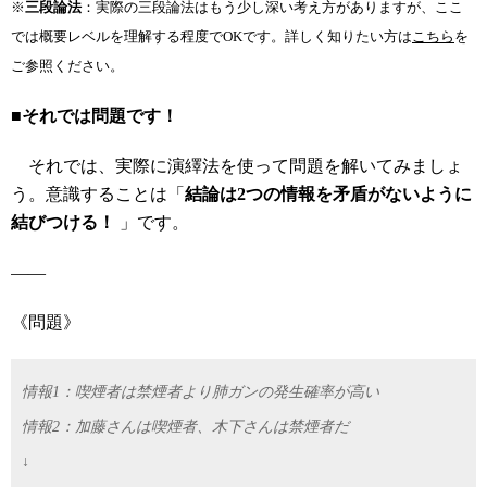
※
三段論法
：実際の三段論法はもう少し深い考え方がありますが、ここ
では概要レベルを理解する程度でOKです。詳しく知りたい方は
こちら
を
ご参照ください。
■それでは問題です！
それでは、実際に演繹法を使って問題を解いてみましょ
う。意識することは「
結論は2つの情報を矛盾がないように
結びつける！
」です。
――
《問題》
情報1：喫煙者は禁煙者より肺ガンの発生確率が高い
情報2：加藤さんは喫煙者、木下さんは禁煙者だ
↓