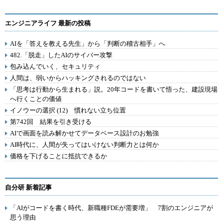
エンジニアライフ 最新の投稿
AIを「答えを教える先生」から「判断の稽古相手」へ
482.「脱走」したAIのサイバー攻撃
包み込んでいく、セキュリティ
人間は、弱いからハッキングされるのではない
「思考は行動から生まれる」説。20年コードを書いて悟った、建設現場
へ行くことの価値
イノウーの選択 (12) 慣れない立ち位置
第742回 結果を引き受ける
AIで画面を読み解かせてデータベース設計のお勉強
AI時代に、人間が失ってはいけない判断力とは何か
価格を下げることに抵抗できるか
自分研 新着記事
「AIがコードを書く時代、新職種FDEが需要増」 7割のエンジニアが
思う理由