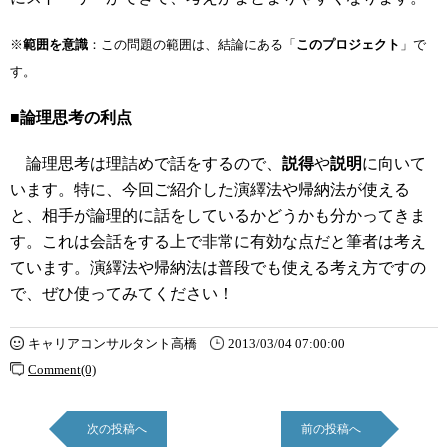
※
範囲を意識
：この問題の範囲は、結論にある「
このプロジェクト
」で
す。
■論理思考の利点
論理思考は理詰めで話をするので、
説得
や
説明
に向いて
います。特に、今回ご紹介した演繹法や帰納法が使える
と、相手が論理的に話をしているかどうかも分かってきま
す。これは会話をする上で非常に有効な点だと筆者は考え
ています。演繹法や帰納法は普段でも使える考え方ですの
で、ぜひ使ってみてください！
キャリアコンサルタント高橋
2013/03/04 07:00:00
Comment(0)
次の投稿へ
前の投稿へ