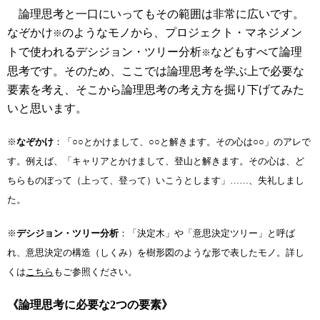
論理思考と一口にいってもその範囲は非常に広いです。
なぞかけ
のようなモノから、プロジェクト・マネジメン
※
トで使われるデシジョン・ツリー分析
などもすべて論理
※
思考です。そのため、ここでは論理思考を学ぶ上で必要な
要素を考え、そこから論理思考の考え方を掘り下げてみた
いと思います。
※
なぞかけ
：「○○とかけまして、○○と解きます。その心は○○」のアレで
す。例えば、「キャリアとかけまして、登山と解きます。その心は、ど
ちらものぼって（上って、登って）いこうとします」……、失礼しまし
た。
※
デシジョン・ツリー分析
：「決定木」や「意思決定ツリー」と呼ば
れ、意思決定の構造（しくみ）を樹形図のような形で表したモノ。詳し
くは
こちら
もご参照ください。
《論理思考に必要な2つの要素》