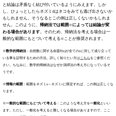
と結論は矛盾なく結び付いているようにみえます。しか
し、ひょっとしたらネズミdはネコをみても逃げ出さないか
もしれません。そうなるとこの例は正しくないかもしれま
せん。このように、
帰納法では範囲
によっては結論が変
※
わる場合があります
。そのため、帰納法を考える場合は一
般的な範囲にもとづいて考える
ことが推奨されます。
※
※
数学的帰納法
：自然数に関する命題P(n)が全てのnに対して成り立って
いる事を証明するための方法。詳しく知りたい方は
こちら
をご参照くだ
さい。ちなみに、数学的帰納法はなぜか演繹法の考え方になっているそ
うです。
※
情報の範囲
：範囲をネズミa～ネズミcに限定すれば、この例は正しくな
ります。
※
一般的な範囲にもとづいて考える
：このような考え方を
一般化
といい
ます。ただし、一般化を考えると難しくなる場合がありますので、ここ