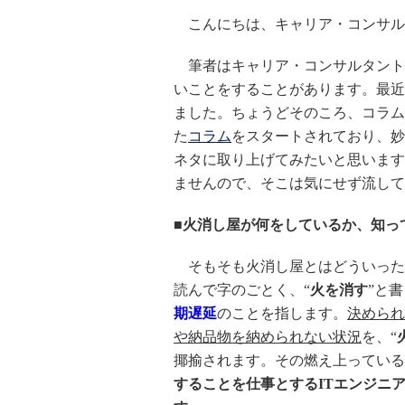
こんにちは、キャリア・コンサル
筆者はキャリア・コンサルタントと
いことをすることがあります。最近
ました。ちょうどそのころ、コラム
た
コラム
をスタートされており、妙
ネタに取り上げてみたいと思います
ませんので、そこは気にせず流して
■火消し屋が何をしているか、知っ
そもそも火消し屋とはどういった
読んで字のごとく、“
火を消す
”と
期遅延
のことを指します。
決められ
や納品物を納められない状況
を、“
揶揄されます。その燃え上っている
することを仕事とするITエンジニ