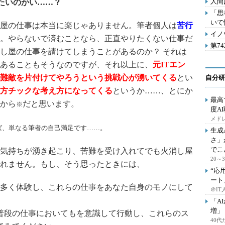
人間
たいのかい……？
「思
いて
屋の仕事は本当に楽じゃありません。筆者個人は
苦行
イノ
。やらないで済むことなら、正直やりたくない仕事だ
第7
し屋の仕事を請けてしまうことがあるのか？ それは
あることもそうなのですが、それ以上に、
元ITエン
難敵を片付けてやろうという挑戦心が湧いてくる
とい
自分研
方チックな考え方になってくる
というか……、とにか
最高
から
だと思います。
※
度A
メドレ
ば、単なる筆者の自己満足です……。
生成
さ」
でこ
気持ちが湧き起こり、苦難を受け入れてでも火消し屋
20
れません。もし、そう思ったときには、
“応
ート
も多く体験し、これらの仕事をあなた自身のモノにして
＠IT
「A
増」
普段の仕事においてもを意識して行動し、これらのス
40