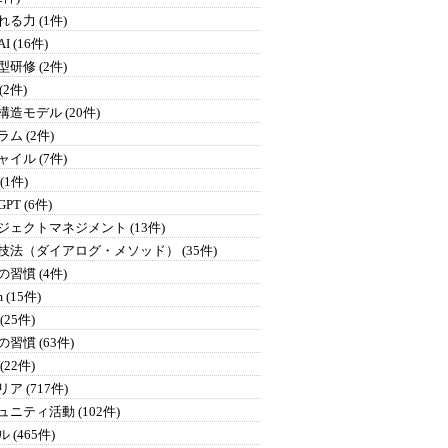
る力 (1件)
I (16件)
研修 (2件)
 (2件)
構造モデル (20件)
ム (2件)
イル (7件)
 (1件)
GPT (6件)
ジェクトマネジメント (13件)
技法（ダイアログ・メソッド） (35件)
習慣 (4件)
 (15件)
(25件)
習慣 (63件)
(22件)
ア (717件)
ュニティ活動 (102件)
 (465件)