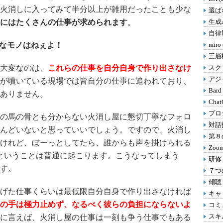
火消しに入ってみて半分以上が雑用だったことも少な
選ばれ
にはたくさんの仕事が求められます
。
生成A
自律型
別なモノはねぇよ！
miro
三層
大変なのは、
これらの仕事を自分自身で作り出さなけ
スクラ
アジャ
が噴いている現場では皆自分の仕事に追われており、
Bard
ありません。
Chat
プロ
の馬の骨とも分からない火消し屋に懇切丁寧なフォロ
対話
んどいないと思っていいでしょう。ですので、火消し
第８の
けれど、ぼーっとしてたら、誰からも声を掛けられる
Zoom
ということは普通に起こります。こうなってしまう
研修 
す。
７つの
傾聴 
げた仕事くらいは最低限自分自身で作り出さなければ
キャリ
の手は極力止めず、なるべく彼らの負担にならないよ
コミ
スキル
に言えば、火消し屋の仕事は一刻も争う仕事でもある