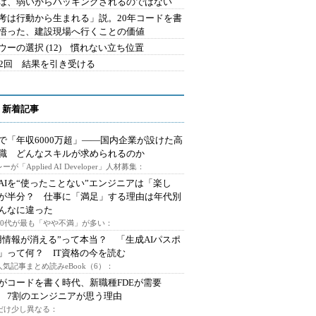
は、弱いからハッキングされるのではない
考は行動から生まれる」説。20年コードを書
悟った、建設現場へ行くことの価値
ウーの選択 (12) 慣れない立ち位置
42回 結果を引き受ける
 新着記事
で「年収6000万超」――国内企業が設けた高
I職 どんなスキルが求められるのか
ーが「Applied AI Developer」人材募集：
AIを“使ったことない”エンジニアは「楽し
が半分？ 仕事に「満足」する理由は年代別
んなに違った
～30代が最も「やや不満」が多い：
用情報が消える”って本当？ 「生成AIパスポ
」って何？ IT資格の今を読む
人気記事まとめ読みeBook（6）：
Iがコードを書く時代、新職種FDEが需要
 7割のエンジニアが思う理由
代だけ少し異なる：