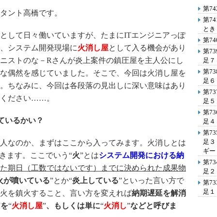
第7
タント高橋です。
第7
とき
して日々働いていますが、たまにITエンジニアっぽ
第7
、システム開発現場に
火消し屋
として入る機会があり
第7
ニストのな－Rさんが炎上案件の鎮圧屋を主人公にし
足７
第7
な偶然を感じていました。そこで、今回は火消し屋を
足６
。ちなみに、今回は各段落の見出しに深い意味はあり
第7
ください……。
足５
第7
ているかい？
足４
第7
足３
人なのか、まずはここから入ってみます。火消しとは
ギー
書きます。ここでいう“
火
”とは
システム開発における納
第7
た期日（工数ではないです）までに決められた成果物
足２
火が噴いている
”とか“
炎上している
”といった言い方で
第7
足１
火を鎮火すること、言い方を変えれば
納期遅延を解消
アを
“
火消し屋
”
、もしくは単に
“
火消し
”
などと呼びま