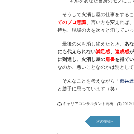
キルをあなた自身のモノにし
そうして火消し屋の仕事をするこ
てのプロ意識
、言い方を変えれば、
持ち、現場の火を次々と消していっ
最後の火を消し終えたとき、
あな
にも代えられない
満足感
、
達成感
が
に到達し、火消し屋の
肩書
を得てい
なのか、悪いことなのかは別として
そんなことを考えながら「
傭兵達
と勝手に思っています（笑）
キャリアコンサルタント高橋
2012/1
次の投稿へ