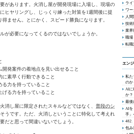
ライフ
要があります。火消し屋が開発現場に入場し、現場の
ワー
にヒヤリングし、じっくり練った対策を1週間後に提
人間関
あり得ません。とにかく、スピード勝負になります。
技術動
業界動
ルが必要になってくるのではないでしょうか。
職場 
転職活
と
エンジ
ム開発案件の着地点を見い出せること
的に素早く行動できること
私た
のか
める力を持っていること
AI
上げる力を持っていること
か？
最後
火消し屋に限定されたスキルなどではなく、
普段のシ
AI
そうです。ただ、火消しということに特化して考えれ
手」
48
要だと思って間違いないでしょう。
包み