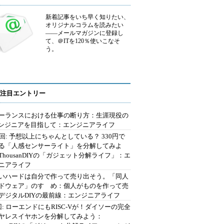
新着記事をいち早く知りたい、
オリジナルコラムを読みたい
――メールマガジンに登録し
て、＠ITを120％使いこなそ
う。
注目エントリー
ーランスにおける仕事の断り方：生涯現役の
エンジニアを目指して：エンジニアライフ
2回: 予想以上にちゃんとしている？ 330円で
る「人感センサーライト」を分解してみよ
ThousanDIYの「ガジェット分解ライフ」：エ
ニアライフ
いハードは自分で作って売り出そう。「同人
ドウェア」のすゝめ：個人がものを作って売
デジタルDIYの最前線：エンジニアライフ
回: ローエンドにもRISC-Vが！ダイソーの完全
ヤレスイヤホンを分解してみよう：