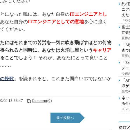
てみてください
約8
ニア
とになった暁には、あなた自身の
ITエンジニアとし
えた
「や
あなた自身の
ITエンジニアとしての意地
を心に強く
富士
てください。
IT
夏休
たにはそれまでの苦労を一気に吹き飛ばすほどの何物
「A
得られると同時に、あなたは火消し屋という
キャリア
査で
重要
ることでしょう！
それが、あなたにとって良いこと
「E
……。
デー
今週の
の挽歌
」を読まれると、これまた面白いのではないか
「A
収が
生成
ネッ
0/09 13:33:47
Comment(0)
る仕
IT
前の投稿へ
＠IT