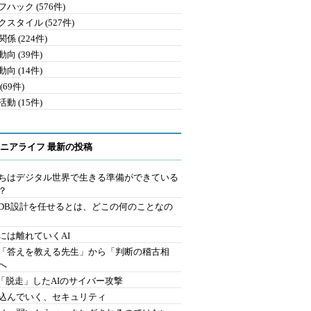
ハック (576件)
クスタイル (527件)
係 (224件)
向 (39件)
向 (14件)
(69件)
動 (15件)
ニアライフ 最新の投稿
ちはデジタル世界で生きる準備ができている
？
にDB設計を任せるとは、どこの何のことなの
には離れていくAI
を「答えを教える先生」から「判断の稽古相
へ
2.「脱走」したAIのサイバー攻撃
込んでいく、セキュリティ