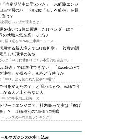
割「内定期間中に学ぶべき」 未経験エンジ
自主学習のハードル2位「モチベ維持」を超
1位は？
る必要ない」派の理由とは：
通を抜いて2位に躍進したITベンダーは？
業界の就職人気企業トップ20
みに振り返る2026年上半期ニュース：
I活用する新人増えてOJT負担増」 複数の調
露呈した現場の苦悩
なのは「AIに代替されにくい本質的な自走力」：
xcel好き」では進化できない、「Excel/CSVで
タ連携」が残る今、AIをどう使うか
「＠IT」よく読まれた記事“10選”：
Iで何を変えたの？」と問われる今、転職で年
上がる人／上がらない人
AI時代の年収向上戦略（3）：
トワークエンジニア、社内SEって実は「稼げ
事」？ IT職種別の“単価”に明暗
フリーランスの平均単価ランキング：
メールマガジンのお申し込み