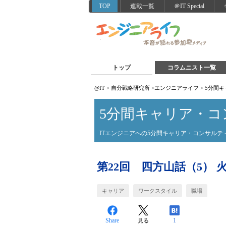
TOP
連載一覧
＠IT Special
トップ
コラムニスト一覧
@IT
>
自分戦略研究所
>
エンジニアライフ
>
5分間
5分間キャリア・コ
ITエンジニアへの5分間キャリア・コンサルテ
第22回 四方山話（5）
キャリア
ワークスタイル
職場
Share
1
見る