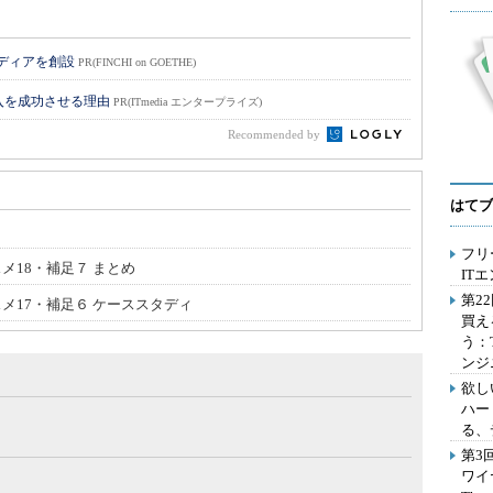
メディアを創設
PR(FINCHI on GOETHE)
入を成功させる理由
PR(ITmedia エンタープライズ)
Recommended by
はてブ
フリ
メ18・補足７ まとめ
IT
第2
スメ17・補足６ ケーススタディ
買え
う：
ンジ
欲し
ハー
る、
第3
ワイ