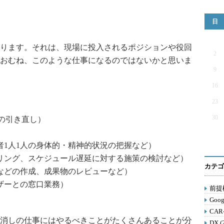
日
ります。それは、現場に投入されるポジションや役回
2
おむね、このような仕事になるのではないかと思いま
9
16
23
30
の引き直し）
者1人1人の身体的・精神的状況の把握など）
リング、スケジュール遅延に対する施策の検討など）
カテゴ
などの作成、成果物のレビューなど）
ザーとの窓口業務）
前提構
Goog
CAR
消しの仕事にはやるべきことがたくさんあることが分
DX (