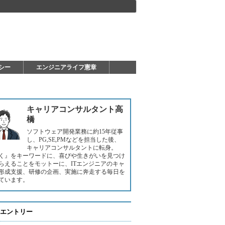
シー
エンジニアライフ憲章
キャリアコンサルタント高
橋
ソフトウェア開発業務に約15年従事
し、PG,SE,PMなどを担当した後、
キャリアコンサルタントに転身。
く』をキーワードに、喜びや生きがいを見つけ
らえることをモットーに、ITエンジニアのキャ
形成支援、研修の企画、実施に奔走する毎日を
ています。
エントリー