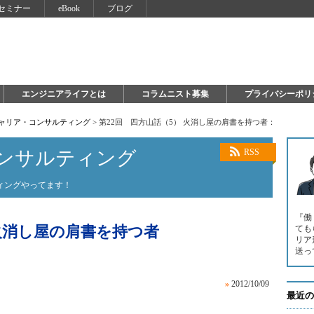
セミナー
eBook
ブログ
エンジニアライフとは
コラムニスト募集
プライバシーポリ
キャリア・コンサルティング
>
第22回 四方山話（5） 火消し屋の肩書を持つ者：
ンサルティング
RSS
ィングやってます！
『働
 火消し屋の肩書を持つ者
ても
リア
送っ
»
2012/10/09
最近の