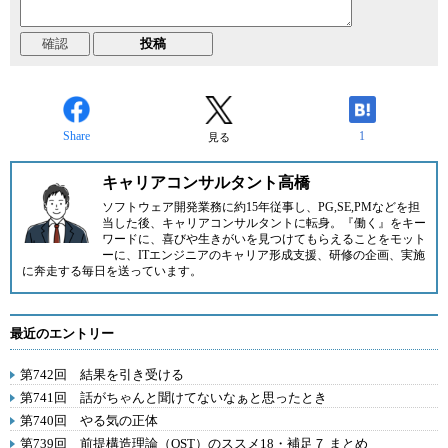
Share
1
見る
キャリアコンサルタント高橋
ソフトウェア開発業務に約15年従事し、PG,SE,PMなどを担
当した後、キャリアコンサルタントに転身。『働く』をキー
ワードに、喜びや生きがいを見つけてもらえることをモット
ーに、ITエンジニアのキャリア形成支援、研修の企画、実施
に奔走する毎日を送っています。
最近のエントリー
第742回 結果を引き受ける
第741回 話がちゃんと聞けてないなぁと思ったとき
第740回 やる気の正体
第739回 前提構造理論（OST）のススメ18・補足７ まとめ