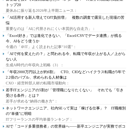
トップ20
夏休みに振り返る2026年上半期ニュース：
「AI活用する新人増えてOJT負担増」 複数の調査で露呈した現場の苦
悩
重要なのは「AIに代替されにくい本質的な自走力」：
「Excel好き」では進化できない、「Excel/CSVでデータ連携」が残る
今、AIをどう使うか
今週の「＠IT」よく読まれた記事“10選”：
「AIで何を変えたの？」と問われる今、転職で年収が上がる人／上がら
ない人
生成AI時代の年収向上戦略（3）：
「年収2000万円以上が約6割」 CTO、CIOなどハイクラス転職が5年で
2.2倍のバブル、求められる人材像は
CXO・経営幹部人材の転職市場動向：
若手ITエンジニアの5割が「管理職になりたくない」 それでも「引き
受ける条件」とは？
若手が求める“納得の働き方”：
ネットワークエンジニア、社内SEって実は「稼げる仕事」？ IT職種別
の“単価”に明暗
ITフリーランスの平均単価ランキング：
AIで「コード多重債務者」の世界線へ――新卒エンジニアが実務でボコ