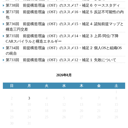
第738回 前提構造理論（OST）のススメ17・補足６ ケーススタディ
第737回 前提構造理論（OST）のススメ16・補足５ 反証不可能性の内
包
第736回 前提構造理論（OST）のススメ15・補足４ 認知前提マップと
構造三円交差
第735回 前提構造理論（OST）のススメ14・補足３ 上昇/同位/下降
CARスパイラルと構造エネルギー
第734回 前提構造理論（OST）のススメ13・補足２ 個人OSと組織OS
の統合
第733回 前提構造理論（OST）のススメ12・補足１ 失敗について
2026年8月
日
月
火
水
木
金
土
1
2
3
4
5
6
7
8
9
10
11
12
13
14
15
16
17
18
19
20
21
22
23
24
25
26
27
28
29
30
31