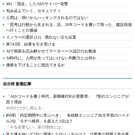
482.「脱走」したAIのサイバー攻撃
包み込んでいく、セキュリティ
人間は、弱いからハッキングされるのではない
「思考は行動から生まれる」説。20年コードを書いて悟った、建設現場
へ行くことの価値
イノウーの選択 (12) 慣れない立ち位置
第742回 結果を引き受ける
AIで画面を読み解かせてデータベース設計のお勉強
AI時代に、人間が失ってはいけない判断力とは何か
価格を下げることに抵抗できるか
自分研 新着記事
「AIがコードを書く時代、新職種FDEが需要増」 7割のエンジニアが
思う理由
40代だけ少し異なる：
約8割「内定期間中に学ぶべき」 未経験エンジニア自主学習のハード
ル2位「モチベ維持」を超えた1位は？
「やる必要ない」派の理由とは：
富士通を抜いて2位に躍進したITベンダーは？ IT業界の就職人気企業