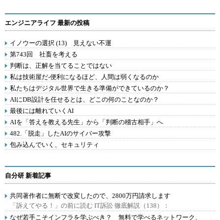
エンジニアライフ 最新の投稿
イノウーの選択 (13) 見えない不運
第743回 社畜を考える
判断は、正解を当てることではない
私は技術屋だ-便利になるほど、人間は弱くなるのか
私たちはデジタル世界で生きる準備ができているのか？
AIにDB設計を任せるとは、どこの何のことなのか？
最後には離れていくAI
AIを「答えを教える先生」から「判断の稽古相手」へ
482.「脱走」したAIのサイバー攻撃
包み込んでいく、セキュリティ
自分研 新着記事
共同著作者に無断で改変したので、2800万円請求します
「訴えてやる！」の前に読む IT訴訟 徹底解説（138）：
なぜ若手こそインフラを学ぶべき？ 無料で学べるネットワーク、