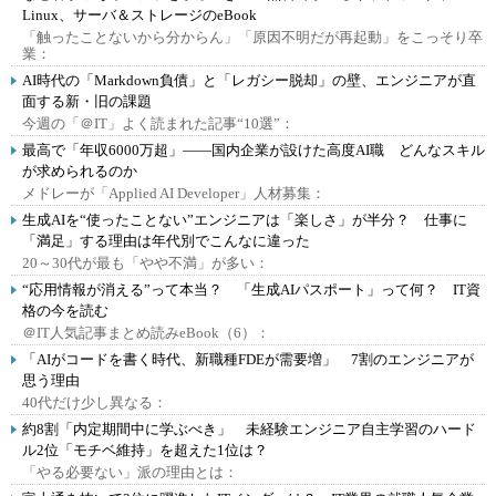
Linux、サーバ＆ストレージのeBook
「触ったことないから分からん」「原因不明だが再起動」をこっそり卒
業：
AI時代の「Markdown負債」と「レガシー脱却」の壁、エンジニアが直
面する新・旧の課題
今週の「＠IT」よく読まれた記事“10選”：
最高で「年収6000万超」――国内企業が設けた高度AI職 どんなスキル
が求められるのか
メドレーが「Applied AI Developer」人材募集：
生成AIを“使ったことない”エンジニアは「楽しさ」が半分？ 仕事に
「満足」する理由は年代別でこんなに違った
20～30代が最も「やや不満」が多い：
“応用情報が消える”って本当？ 「生成AIパスポート」って何？ IT資
格の今を読む
＠IT人気記事まとめ読みeBook（6）：
「AIがコードを書く時代、新職種FDEが需要増」 7割のエンジニアが
思う理由
40代だけ少し異なる：
約8割「内定期間中に学ぶべき」 未経験エンジニア自主学習のハード
ル2位「モチベ維持」を超えた1位は？
「やる必要ない」派の理由とは：