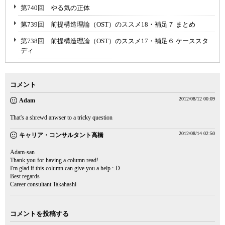
第740回 やる気の正体
第739回 前提構造理論（OST）のススメ18・補足７ まとめ
第738回 前提構造理論（OST）のススメ17・補足６ ケーススタ
ディ
コメント
2012/08/12 00:09
Adam
That's a shrewd anwser to a tricky question
2012/08/14 02:50
キャリア・コンサルタント高橋
Adam-san
Thank you for having a column read!
I'm glad if this column can give you a help :-D
Best regards
Career consultant Takahashi
コメントを投稿する