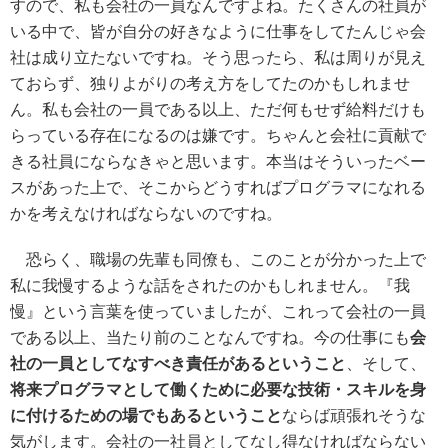
すので、私も会社の一員なんですよね。たくさんの社員が
いる中で、皆が自分の好きなように仕事をしてたんじゃ会
社は成り立たないですね。そう思ったら、私は周りが見え
ておらず、独りよがりの考え方をしてたのかもしれませ
ん。私も会社の一員である以上、ただ何もせず給料だけも
らっている存在になるのは嫌です。ちゃんと会社に貢献で
きる社員にならなきゃと思います。本当はそういったベー
スがあった上で、そこからどうすればプログラマになれる
かを考えなければならないのですね。
恐らく、職場の先輩も同僚も、このことが分かった上で
私に我慢するような話をされたのかもしれません。『我
慢』という言葉を使っていましたが、これって会社の一員
である以上、当たり前のことなんですね。今の仕事にも
会
社の一員としてなすべき責任があるということ
、そして、
将来プログラマとして働くために必要な技術・スキルを身
に付けるための場でもあるということ
ならば頑張れそうな
気がします。会社の一社員としてなし得なければならない