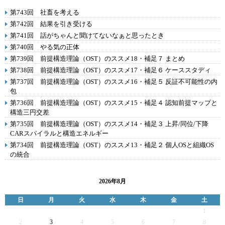
第743回 社畜を考える
第742回 結果を引き受ける
第741回 話がちゃんと聞けてないなぁと思ったとき
第740回 やる気の正体
第739回 前提構造理論（OST）のススメ18・補足７ まとめ
第738回 前提構造理論（OST）のススメ17・補足６ ケーススタディ
第737回 前提構造理論（OST）のススメ16・補足５ 反証不可能性の内
包
第736回 前提構造理論（OST）のススメ15・補足４ 認知前提マップと
構造三円交差
第735回 前提構造理論（OST）のススメ14・補足３ 上昇/同位/下降
CARスパイラルと構造エネルギー
第734回 前提構造理論（OST）のススメ13・補足２ 個人OSと組織OS
の統合
2026年8月
日
月
火
水
木
金
土
1
2
3
4
5
6
7
8