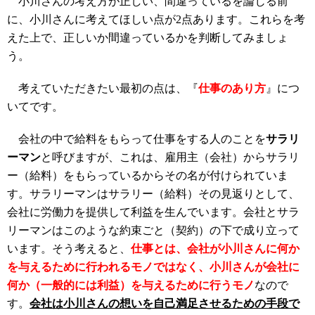
小川さんの考え方が正しい、間違っているを論じる前
に、小川さんに考えてほしい点が2点あります。これらを考
えた上で、正しいか間違っているかを判断してみましょ
う。
考えていただきたい最初の点は、『
仕事のあり方
』につ
いてです。
会社の中で給料をもらって仕事をする人のことを
サラリ
ーマン
と呼びますが、これは、雇用主（会社）からサラリ
ー（給料）をもらっているからその名が付けられていま
す。サラリーマンはサラリー（給料）その見返りとして、
会社に労働力を提供して利益を生んでいます。会社とサラ
リーマンはこのような約束ごと（契約）の下で成り立って
います。そう考えると、
仕事とは、会社が小川さんに何か
を与えるために行われるモノではなく、小川さんが会社に
何か
（一般的には利益）
を与えるために行うモノ
なので
す。
会社は小川さんの想いを自己満足させるための手段で