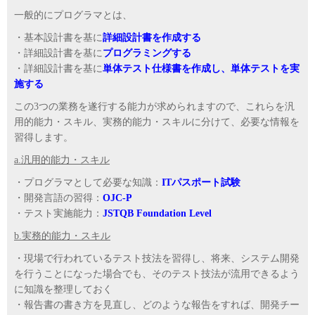
一般的にプログラマとは、
・基本設計書を基に
詳細設計書を作成する
・詳細設計書を基に
プログラミングする
・詳細設計書を基に
単体テスト仕様書を作成し、単体テストを実
施する
この3つの業務を遂行する能力が求められますので、これらを汎
用的能力・スキル、実務的能力・スキルに分けて、必要な情報を
習得します。
a.汎用的能力・スキル
・プログラマとして必要な知識：
ITパスポート試験
・開発言語の習得：
OJC-P
・テスト実施能力：
JSTQB Foundation Level
b.実務的能力・スキル
・現場で行われているテスト技法を習得し、将来、システム開発
を行うことになった場合でも、そのテスト技法が流用できるよう
に知識を整理しておく
・報告書の書き方を見直し、どのような報告をすれば、開発チー