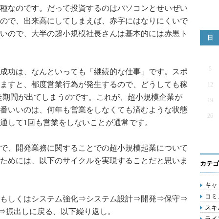
種なのです。だって投資するのはパソコンとせいぜい
ので、出来高にしてしまえば、赤字にはなりにくいで
いので、大半の超小規模社長さんは基本的には赤黒ト
日
5
成功は、なんといっても「継続的な仕事」です。スポ
ますと、都度営業行為が発生するので、どうしても稼
12
空走期間が出てしまうのです。これが、超小規模企業が
19
番いいのは、何年も営業をしなくても済むような状態
26
通して1回も営業をしないことが通常です。
で、開発業務に関することでの超小規模起業について
ためには、以下のサイクルを実現することだと思いま
カテゴ
キャリ
コミ
もしくはシステム強化⇒システム設計⇒開発⇒保守⇒
スキル
⇒振出しに戻る、以下繰り返し。
ライフ