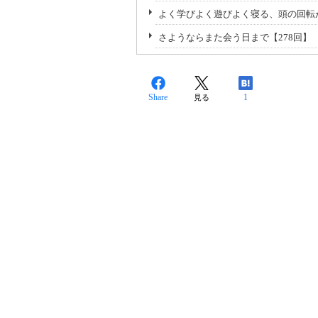
よく学びよく遊びよく寝る、頭の回転
さようならまた会う日まで【278回】
Share
1
見る