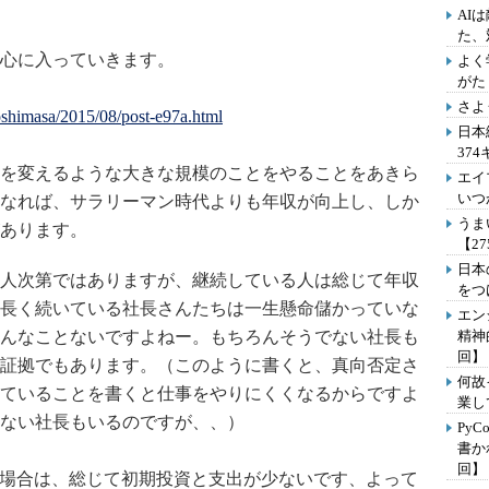
AI
た、
心に入っていきます。
よく
がた
さよ
/yoshimasa/2015/08/post-e97a.html
日本
37
を変えるような大きな規模のことをやることをあきら
エイ
いつ
なれば、サラリーマン時代よりも年収が向上し、しか
うま
あります。
【2
日本
人次第ではありますが、継続している人は総じて年収
をつ
長く続いている社長さんたちは一生懸命儲かっていな
エン
んなことないですよねー。もちろんそうでない社長も
精神
回】
証拠でもあります。（このように書くと、真向否定さ
何故
ていることを書くと仕事をやりにくくなるからですよ
業し
ない社長もいるのですが、、）
Py
書か
回】
た場合は、総じて初期投資と支出が少ないです、よって