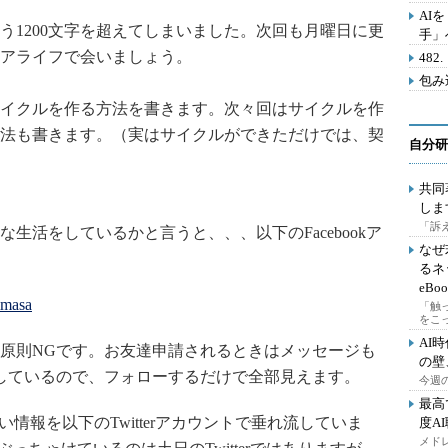
AI
もう1200文字を超えてしまいました。次回も月曜日に更
手」
アライフで会いましょう。
48
包み
イクルを作る方法を書きます。次々回はサイクルを作
法も書きます。（実はサイクルができただけでは、契
自分研
共同
しま
「訴え
生活をしているかと言うと、、、以下のFacebookア
なぜ
るネ
eBoo
imasa
「触
をこ
AI
原則NGです。お友達申請されるときはメッセージも
の壁
開しているので、フォローするだけで全部見えます。
今週の
最高
ない情報を以下のTwitterアカウントで垂れ流していま
度A
メドレ