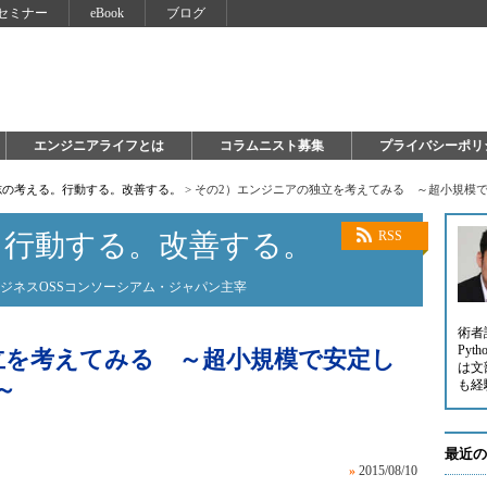
セミナー
eBook
ブログ
エンジニアライフとは
コラムニスト募集
プライバシーポリ
志の考える。行動する。改善する。
>
その2）エンジニアの独立を考えてみる ～超小規模
。行動する。改善する。
RSS
験ビジネスOSSコンソーシアム・ジャパン主宰
術者
Py
立を考えてみる ～超小規模で安定し
は文
～
も経
最近の
»
2015/08/10