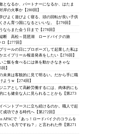
は敵となるか、パートナーになるか、はたま
対岸の火事か【280回】
学びよく遊びよく寝る、頭の回転が良い子供
くさん育つ国になるといいな。【279回】
うならまた会う日まで【278回】
縦断 高松～琵琶湖 ロードバイクの旅
4キロ【277回】
プリールの日にプロポーズして起業した私は
かエイプリール報道発表をしたい【276回】
いご飯を食べるには体を動かさなきゃな
75回】
の未来は客観的に見て明るい。だから手に職
けようｗ【274回】
ジニアとして高齢労働するには、肉体的にも
的にも健全な人に見られることかも【第273
イベントブースに立ち続けるのか。職人で起
て成功できる時代へ【第272回】
Con APACで「あっ！ロードバイクのコラムを
れている方ですね？」と言われた件【第271