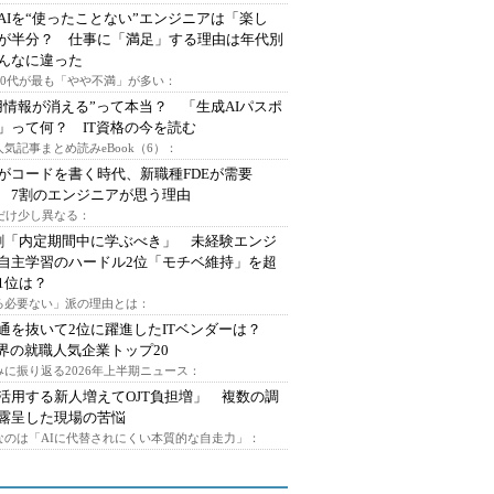
AIを“使ったことない”エンジニアは「楽し
が半分？ 仕事に「満足」する理由は年代別
んなに違った
～30代が最も「やや不満」が多い：
用情報が消える”って本当？ 「生成AIパスポ
」って何？ IT資格の今を読む
人気記事まとめ読みeBook（6）：
Iがコードを書く時代、新職種FDEが需要
 7割のエンジニアが思う理由
代だけ少し異なる：
割「内定期間中に学ぶべき」 未経験エンジ
自主学習のハードル2位「モチベ維持」を超
1位は？
る必要ない」派の理由とは：
通を抜いて2位に躍進したITベンダーは？
業界の就職人気企業トップ20
みに振り返る2026年上半期ニュース：
I活用する新人増えてOJT負担増」 複数の調
露呈した現場の苦悩
なのは「AIに代替されにくい本質的な自走力」：