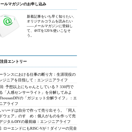
メールマガジンのお申し込み
新着記事をいち早く知りたい、
オリジナルコラムを読みたい
――メールマガジンに登録し
て、＠ITを120％使いこなそ
う。
注目エントリー
ーランスにおける仕事の断り方：生涯現役の
エンジニアを目指して：エンジニアライフ
2回: 予想以上にちゃんとしている？ 330円で
る「人感センサーライト」を分解してみよ
ThousanDIYの「ガジェット分解ライフ」：エ
ニアライフ
いハードは自分で作って売り出そう。「同人
ドウェア」のすゝめ：個人がものを作って売
デジタルDIYの最前線：エンジニアライフ
回: ローエンドにもRISC-Vが！ダイソーの完全