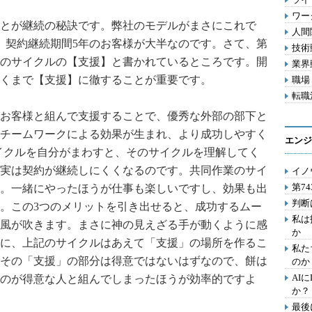
ワー
とが継続の秘訣です。弊社のモデルがまさにこれで
人間関
、契約継続期間5年のお客様が大半なのです。さて、第
技術動
のサイクルの【支援】と書かれているところです。開
業界動
くまで【支援】に徹することが重要です。
職場 
転職活
お客様と組んで支援することで、優秀な外部の部下と
チームワークによる効果が生まれ、より成功しやすく
エンジ
サイクルを自分がまわすと、そのサイクルを理解してく
実は契約が継続しにくくなるのです。共同作業のサイ
イノ
第7
。一緒にやったほうが仕事も楽しいですし、効果も出
判断
。この3つのメリットを引き出せると、成功するムー
私は
風が吹きます。まさに神の見えざる手が動くように感
か
に、上記のサイクルはあえて「支援」の場所を作るこ
私た
その「支援」の部分は得意ではないはずなので、餅は
のか
AI
のが得意な人と組んでしまったほうが効率的ですよ
か？
最後