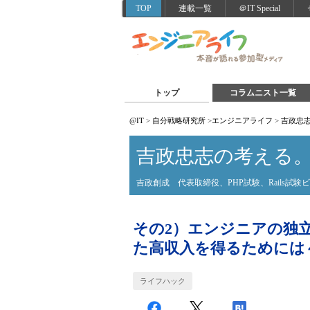
TOP
連載一覧
＠IT Special
トップ
コラムニスト一覧
@IT
>
自分戦略研究所
>
エンジニアライフ
>
吉政忠
吉政忠志の考える
吉政創成 代表取締役、PHP試験、Rails試
その2）エンジニアの独
た高収入を得るためには
ライフハック