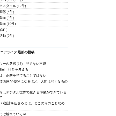
クスタイル (12件)
係 (5件)
向 (9件)
向 (10件)
(3件)
動 (2件)
ニアライフ 最新の投稿
ウーの選択 (13) 見えない不運
43回 社畜を考える
は、正解を当てることではない
技術屋だ-便利になるほど、人間は弱くなるの
ちはデジタル世界で生きる準備ができている
？
にDB設計を任せるとは、どこの何のことなの
には離れていくAI