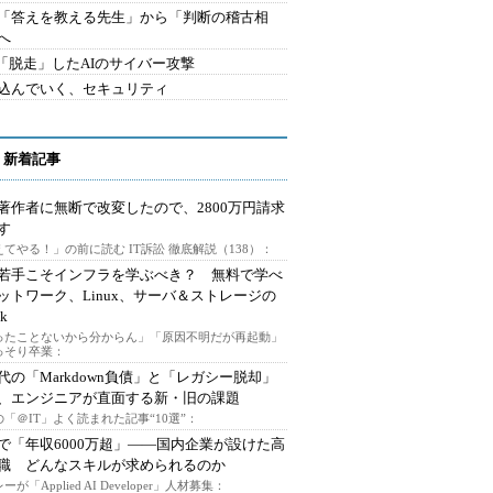
を「答えを教える先生」から「判断の稽古相
へ
2.「脱走」したAIのサイバー攻撃
込んでいく、セキュリティ
 新着記事
著作者に無断で改変したので、2800万円請求
す
てやる！」の前に読む IT訴訟 徹底解説（138）：
若手こそインフラを学ぶべき？ 無料で学べ
ットワーク、Linux、サーバ＆ストレージの
k
ったことないから分からん」「原因不明だが再起動」
っそり卒業：
時代の「Markdown負債」と「レガシー脱却」
、エンジニアが直面する新・旧の課題
「＠IT」よく読まれた記事“10選”：
で「年収6000万超」――国内企業が設けた高
I職 どんなスキルが求められるのか
ーが「Applied AI Developer」人材募集：