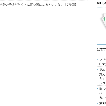
＠IT
が良い子供がたくさん育つ国になるといいな。【279回】
はてブ
フリ
IT
第2
買え
う：
ンジ
欲し
ハー
る、
第3