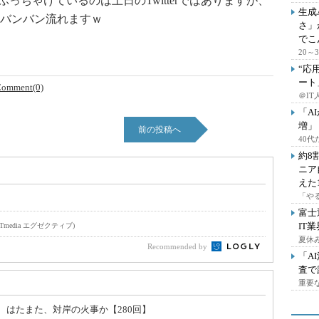
番ぶっちゃけているのは土日のTwitterではありますが、
生成
バンバン流れますｗ
さ」
でこ
20
“応
ート
omment(0)
＠IT
「A
増」
前の投稿へ
40
約8
ニア
えた
「や
富士
IT
ITmedia エグゼクティブ)
夏休
Recommended by
「A
査で
重要
、はたまた、対岸の火事か【280回】