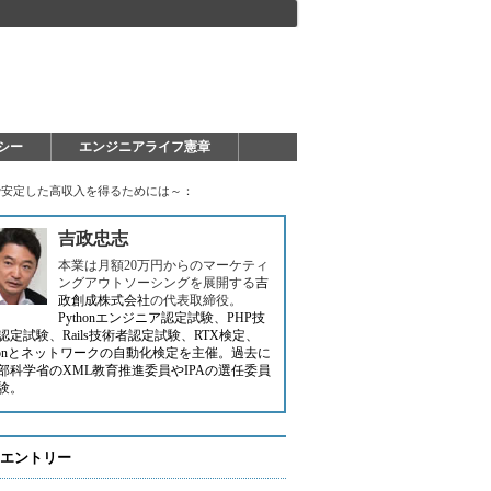
シー
エンジニアライフ憲章
で安定した高収入を得るためには～：
吉政忠志
本業は月額20万円からのマーケティ
ングアウトソーシングを展開する
吉
政創成株式会社
の代表取締役。
Pythonエンジニア認定試験、PHP技
認定試験、Rails技術者認定試験、RTX検定、
thonとネットワークの自動化検定を主催。過去に
部科学省のXML教育推進委員やIPAの選任委員
験。
エントリー