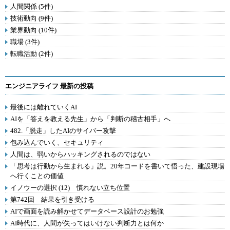
人間関係 (5件)
技術動向 (9件)
業界動向 (10件)
職場 (3件)
転職活動 (2件)
エンジニアライフ 最新の投稿
最後には離れていくAI
AIを「答えを教える先生」から「判断の稽古相手」へ
482.「脱走」したAIのサイバー攻撃
包み込んでいく、セキュリティ
人間は、弱いからハッキングされるのではない
「思考は行動から生まれる」説。20年コードを書いて悟った、建設現場
へ行くことの価値
イノウーの選択 (12) 慣れない立ち位置
第742回 結果を引き受ける
AIで画面を読み解かせてデータベース設計のお勉強
AI時代に、人間が失ってはいけない判断力とは何か