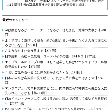
RTX検定、Pythonとネットワークの自動化検定を主催。過去
には文部科学省のXML教育推進委員やIPAの選任委員も経験。
最近のエントリー
AIは敵となるか、パートナーになるか、はたまた、対岸の火事か【280
回】
よく学びよく遊びよく寝る、頭の回転が良い子供がたくさん育つ国にな
るといいな。【279回】
さようならまた会う日まで【278回】
日本縦断 高松～琵琶湖 ロードバイクの旅 374キロ【277回】
エイプリールの日にプロポーズして起業した私はいつかエイプリール報
道発表をしたい【276回】
うまいご飯を食べるには体を動かさなきゃな【275回】
日本の未来は客観的に見て明るい。だから手に職をつけようｗ【274
回】
エンジニアとして高齢労働するには、肉体的にも精神的にも健全な人に
見られることかも【第273回】
何故イベントブースに立ち続けるのか。職人で起業して成功できる時代
へ【第272回】
PyCon APACで「あっ！ロードバイクのコラムを書かれている方です