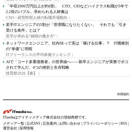
「年収2000万円以上が約6割」 CTO、CIOなどハイクラス転職が5年で
2.2倍のバブル、求められる人材像は
CXO・経営幹部人材の転職市場動向：
若手ITエンジニアの5割が「管理職になりたくない」 それでも「引き
受ける条件」とは？
若手が求める“納得の働き方”：
ネットワークエンジニア、社内SEって実は「稼げる仕事」？ IT職種別
の“単価”に明暗
ITフリーランスの平均単価ランキング：
AIで「コード多重債務者」の世界線へ――新卒エンジニアが実務でボコ
されて学んだ、4つの挫折と生存戦略
技育祭2026【春】：
利用規約
ITmediaはアイティメディア株式会社の登録商標です。
メディア一覧
|
公式SNS
|
広告案内
|
お問い合わせ
|
プライバシーポリシー
|
RSS
|
運営会社
|
採用情報