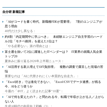
自分研 新着記事
「AIがコードを書く時代、新職種FDEが需要増」 7割のエンジニアが
思う理由
40代だけ少し異なる：
約8割「内定期間中に学ぶべき」 未経験エンジニア自主学習のハード
ル2位「モチベ維持」を超えた1位は？
「やる必要ない」派の理由とは：
富士通を抜いて2位に躍進したITベンダーは？ IT業界の就職人気企業
トップ20
夏休みに振り返る2026年上半期ニュース：
「AI活用する新人増えてOJT負担増」 複数の調査で露呈した現場の苦
悩
重要なのは「AIに代替されにくい本質的な自走力」：
「Excel好き」では進化できない、「Excel/CSVでデータ連携」が残る
今、AIをどう使うか
今週の「＠IT」よく読まれた記事“10選”：
「AIで何を変えたの？」と問われる今、転職で年収が上がる人／上がら
ない人
生成AI時代の年収向上戦略（3）：