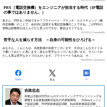
2015/12/14
Comment(5)
PBX（電話交換機）をエンジニアが担当する時代（IP電話
の事ではありません。）
皆さん、PBXをご存知ですか？プライベート・ブランチ・エクスチェンジ（構
内交換機）のことで、会社内に設置する電話交換機のことですね。このPBXの
管轄は総務部がほとんどだと思うのですが、最近はそうでもな...
2013/03/12
Comment(0)
苦手な人を減らす方法 ～自身の可能性をひろげる～
みなさん、こんにちは。吉政創成の吉政でございます。今日はこんなタイトル
で書いてみたいと思います。誰もが苦手な人っていると思います。そういうわ
たしも実は苦手なタイプの人がいます。プライベートであれば、そ...
2010/09/03
Comment(2)
Share
0
見る
吉政忠志
本業は月額20万円からのマーケティングアウトソーシングを
展開する
吉政創成株式会社
の代表取締役。
Pythonエンジニ
ア認定試験、PHP技術者認定試験、Rails技術者認定試験、