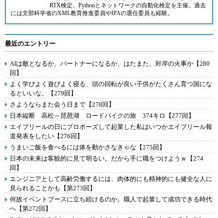
RTX検定、Pythonとネットワークの自動化検定を主催。過去
には文部科学省のXML教育推進委員やIPAの選任委員も経験。
最近のエントリー
AIは敵となるか、パートナーになるか、はたまた、対岸の火事か【280
回】
よく学びよく遊びよく寝る、頭の回転が良い子供がたくさん育つ国にな
るといいな。【279回】
さようならまた会う日まで【278回】
日本縦断 高松～琵琶湖 ロードバイクの旅 374キロ【277回】
エイプリールの日にプロポーズして起業した私はいつかエイプリール報
道発表をしたい【276回】
うまいご飯を食べるには体を動かさなきゃな【275回】
日本の未来は客観的に見て明るい。だから手に職をつけようｗ【274
回】
エンジニアとして高齢労働するには、肉体的にも精神的にも健全な人に
見られることかも【第273回】
何故イベントブースに立ち続けるのか。職人で起業して成功できる時代
へ【第272回】