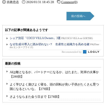
吉政忠志
2026/01/31 18:45:28
Comment(0)
前の投稿へ
以下の記事が関連あるようです
シェア別荘「COCO VILLA Owners」3選
PR(COCO VILLA on GOETHE)
なぜ生成AI導入に踏み切れない？ 生産性と組織力を高める鍵
PR(ITme
dia エンタープライズ)
Recommended by
最新の投稿
AIは敵となるか、パートナーになるか、はたまた、対岸の火事か
【280回】
よく学びよく遊びよく寝る、頭の回転が良い子供がたくさん育つ
国になるといいな。【279回】
さようならまた会う日まで【278回】