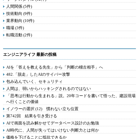
人間関係 (5件)
技術動向 (9件)
業界動向 (10件)
職場 (3件)
転職活動 (2件)
エンジニアライフ 最新の投稿
AIを「答えを教える先生」から「判断の稽古相手」へ
482.「脱走」したAIのサイバー攻撃
包み込んでいく、セキュリティ
人間は、弱いからハッキングされるのではない
「思考は行動から生まれる」説。20年コードを書いて悟った、建設現場
へ行くことの価値
イノウーの選択 (12) 慣れない立ち位置
第742回 結果を引き受ける
AIで画面を読み解かせてデータベース設計のお勉強
AI時代に、人間が失ってはいけない判断力とは何か
価格を下げることに抵抗できるか