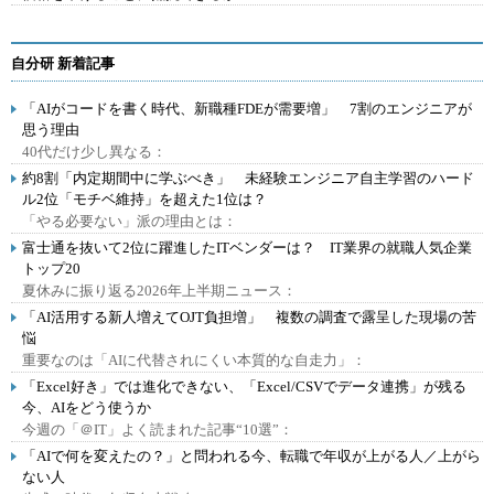
自分研 新着記事
「AIがコードを書く時代、新職種FDEが需要増」 7割のエンジニアが
思う理由
40代だけ少し異なる：
約8割「内定期間中に学ぶべき」 未経験エンジニア自主学習のハード
ル2位「モチベ維持」を超えた1位は？
「やる必要ない」派の理由とは：
富士通を抜いて2位に躍進したITベンダーは？ IT業界の就職人気企業
トップ20
夏休みに振り返る2026年上半期ニュース：
「AI活用する新人増えてOJT負担増」 複数の調査で露呈した現場の苦
悩
重要なのは「AIに代替されにくい本質的な自走力」：
「Excel好き」では進化できない、「Excel/CSVでデータ連携」が残る
今、AIをどう使うか
今週の「＠IT」よく読まれた記事“10選”：
「AIで何を変えたの？」と問われる今、転職で年収が上がる人／上がら
ない人