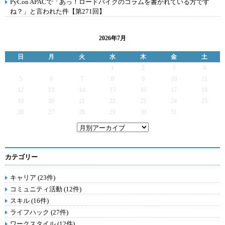
PyCon APACで「あっ！ロードバイクのコラムを書かれている方です
ね？」と言われた件【第271回】
2026年7月
日
月
火
水
木
金
土
1
2
3
4
5
6
7
8
9
10
11
12
13
14
15
16
17
18
19
20
21
22
23
24
25
26
27
28
29
30
31
カテゴリー
キャリア (23件)
コミュニティ活動 (12件)
スキル (16件)
ライフハック (27件)
ワークスタイル (12件)