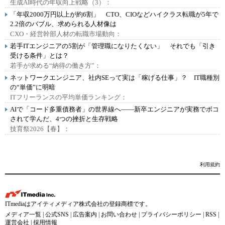
生成AI時代の年収向上戦略（3）：
「年収2000万円以上が約6割」 CTO、CIOなどハイクラス転職が5年で
2.2倍のバブル、求められる人材像は
CXO・経営幹部人材の転職市場動向：
若手ITエンジニアの5割が「管理職になりたくない」 それでも「引き
受ける条件」とは？
若手が求める“納得の働き方”：
ネットワークエンジニア、社内SEって実は「稼げる仕事」？ IT職種別
の“単価”に明暗
ITフリーランスの平均単価ランキング：
AIで「コード多重債務者」の世界線へ――新卒エンジニアが実務でボコ
されて学んだ、4つの挫折と生存戦略
技育祭2026【春】：
利用規約
ITmediaはアイティメディア株式会社の登録商標です。
メディア一覧
|
公式SNS
|
広告案内
|
お問い合わせ
|
プライバシーポリシー
|
RSS
|
運営会社
|
採用情報