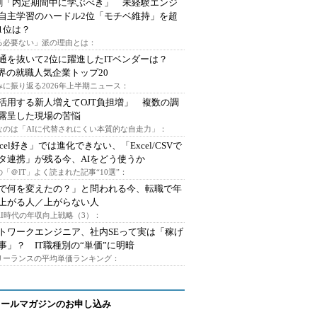
割「内定期間中に学ぶべき」 未経験エンジ
自主学習のハードル2位「モチベ維持」を超
1位は？
る必要ない」派の理由とは：
通を抜いて2位に躍進したITベンダーは？
業界の就職人気企業トップ20
みに振り返る2026年上半期ニュース：
I活用する新人増えてOJT負担増」 複数の調
露呈した現場の苦悩
なのは「AIに代替されにくい本質的な自走力」：
xcel好き」では進化できない、「Excel/CSVで
タ連携」が残る今、AIをどう使うか
「＠IT」よく読まれた記事“10選”：
Iで何を変えたの？」と問われる今、転職で年
上がる人／上がらない人
AI時代の年収向上戦略（3）：
トワークエンジニア、社内SEって実は「稼げ
事」？ IT職種別の“単価”に明暗
フリーランスの平均単価ランキング：
メールマガジンのお申し込み