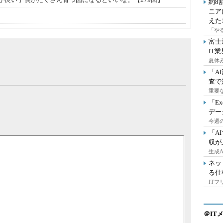
約8
ニア
えた
「や
富士
IT
夏休
「A
査で
重要
「E
デー
今週の
「A
収が
生成
ネッ
る仕
IT
＠IT