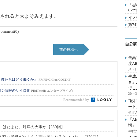
「思
いて
されると大よそみえます。
イノ
第7
omment(0)
自分研
前の投稿へ
最高
度A
メドレ
生成
 僕たちはどう働くか』
PR(FINCHI on GOETHE)
さ」
でこ
防ぐ情報のサイロ化
PR(ITmedia エンタープライズ)
20
Recommended by
“応
ート
＠IT
「A
増」
、はたまた、対岸の火事か【280回】
40
が良い子供がたくさん育つ国になるといいな。【279回】