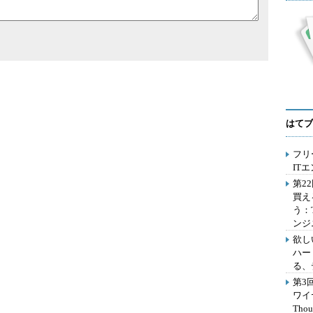
はてブ
フリ
IT
第2
買え
う：
ンジ
欲し
ハー
る、
第3
ワイ
Th