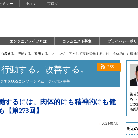
セミナー
eBook
ブログ
エンジニアライフとは
コラムニスト募集
プライバシーポリ
志の考える。行動する。改善する。
>
エンジニアとして高齢労働するには、肉体的にも精神的
。行動する。改善する。
RSS
験ビジネスOSSコンソーシアム・ジャパン主宰
術者
Py
働するには、肉体的にも精神的にも健
は文
【第273回】
も経
»
2024/01/09
最近の