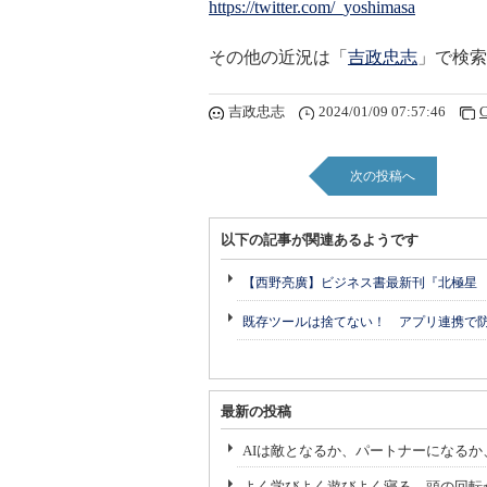
https://twitter.com/_yoshimasa
その他の近況は「
吉政忠志
」で検索
吉政忠志
2024/01/09 07:57:46
C
次の投稿へ
以下の記事が関連あるようです
【西野亮廣】ビジネス書最新刊『北極星
既存ツールは捨てない！ アプリ連携で
最新の投稿
AIは敵となるか、パートナーになるか
よく学びよく遊びよく寝る、頭の回転