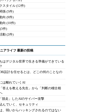
クスタイル (12件)
係 (5件)
向 (9件)
向 (10件)
(3件)
動 (2件)
ニアライフ 最新の投稿
ちはデジタル世界で生きる準備ができている
？
にDB設計を任せるとは、どこの何のことなの
には離れていくAI
を「答えを教える先生」から「判断の稽古相
へ
2.「脱走」したAIのサイバー攻撃
込んでいく、セキュリティ
は、弱いからハッキングされるのではない