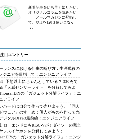
新着記事をいち早く知りたい、
オリジナルコラムを読みたい
――メールマガジンに登録し
て、＠ITを120％使いこなそ
う。
注目エントリー
ーランスにおける仕事の断り方：生涯現役の
エンジニアを目指して：エンジニアライフ
2回: 予想以上にちゃんとしている？ 330円で
る「人感センサーライト」を分解してみよ
ThousanDIYの「ガジェット分解ライフ」：エ
ニアライフ
いハードは自分で作って売り出そう。「同人
ドウェア」のすゝめ：個人がものを作って売
デジタルDIYの最前線：エンジニアライフ
回: ローエンドにもRISC-Vが！ダイソーの完全
ヤレスイヤホンを分解してみよう：
ousanDIYの「ガジェット分解ライフ」：エンジ