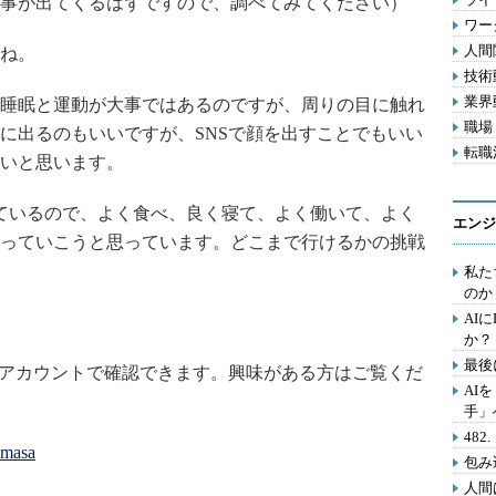
事が出てくるはずですので、調べてみてください）
ワー
人間関
ね。
技術動
業界動
睡眠と運動が大事ではあるのですが、周りの目に触れ
職場 
に出るのもいいですが、SNSで顔を出すことでもいい
転職活
いと思います。
しているので、よく食べ、良く寝て、よく働いて、よく
エンジ
っていこうと思っています。どこまで行けるかの挑戦
私た
のか
AI
か？
最後
Sアカウントで確認できます。興味がある方はご覧くだ
AI
手」
48
imasa
包み
人間