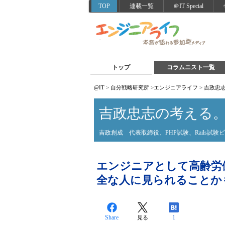
TOP
連載一覧
＠IT Special
トップ
コラムニスト一覧
@IT
>
自分戦略研究所
>
エンジニアライフ
>
吉政忠
吉政忠志の考える
吉政創成 代表取締役、PHP試験、Rails試
エンジニアとして高齢労
全な人に見られることかも
Share
1
見る