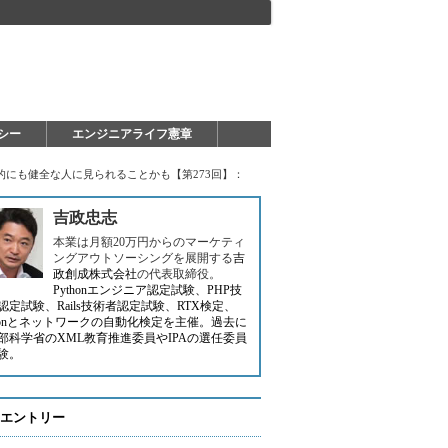
シー
エンジニアライフ憲章
にも健全な人に見られることかも【第273回】：
吉政忠志
本業は月額20万円からのマーケティ
ングアウトソーシングを展開する
吉
政創成株式会社
の代表取締役。
Pythonエンジニア認定試験、PHP技
認定試験、Rails技術者認定試験、RTX検定、
thonとネットワークの自動化検定を主催。過去に
部科学省のXML教育推進委員やIPAの選任委員
験。
エントリー