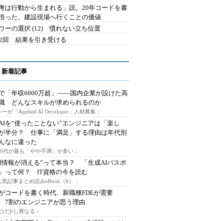
考は行動から生まれる」説。20年コードを書
悟った、建設現場へ行くことの価値
ウーの選択 (12) 慣れない立ち位置
42回 結果を引き受ける
 新着記事
で「年収6000万超」――国内企業が設けた高
I職 どんなスキルが求められるのか
ーが「Applied AI Developer」人材募集：
AIを“使ったことない”エンジニアは「楽し
が半分？ 仕事に「満足」する理由は年代別
んなに違った
～30代が最も「やや不満」が多い：
用情報が消える”って本当？ 「生成AIパスポ
」って何？ IT資格の今を読む
人気記事まとめ読みeBook（6）：
Iがコードを書く時代、新職種FDEが需要
 7割のエンジニアが思う理由
代だけ少し異なる：