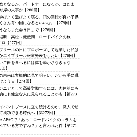
は敵となるか、パートナーになるか、はたま
対岸の火事か【280回】
学びよく遊びよく寝る、頭の回転が良い子供
くさん育つ国になるといいな。【279回】
うならまた会う日まで【278回】
縦断 高松～琵琶湖 ロードバイクの旅
4キロ【277回】
プリールの日にプロポーズして起業した私は
かエイプリール報道発表をしたい【276回】
いご飯を食べるには体を動かさなきゃな
75回】
の未来は客観的に見て明るい。だから手に職
けようｗ【274回】
ジニアとして高齢労働するには、肉体的にも
的にも健全な人に見られることかも【第273
イベントブースに立ち続けるのか。職人で起
て成功できる時代へ【第272回】
Con APACで「あっ！ロードバイクのコラムを
れている方ですね？」と言われた件【第271